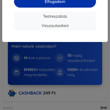
Elfogadom
Szállítási költség-tól
990 Ft
(Ingyenes 30 000
Ft)
Testreszabás
Kedvezményes csomag
-15%
Visszautasítani
Tokok + Kijelzővédők
Több információ
Miért nálunk vásároljon?
30
napig
14
éve a piacon
visszaküldheted
819852+
teljesített
5000+
áruátvételi
megrendelés
hely
CASHBACK
249 Ft
Márka
3MK