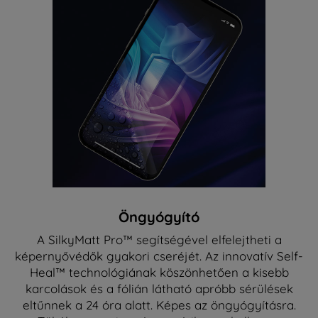
Öngyógyító
A SilkyMatt Pro™ segítségével elfelejtheti a
képernyővédők gyakori cseréjét. Az innovatív Self-
Heal™ technológiának köszönhetően a kisebb
karcolások és a fólián látható apróbb sérülések
eltűnnek a 24 óra alatt. Képes az öngyógyításra.