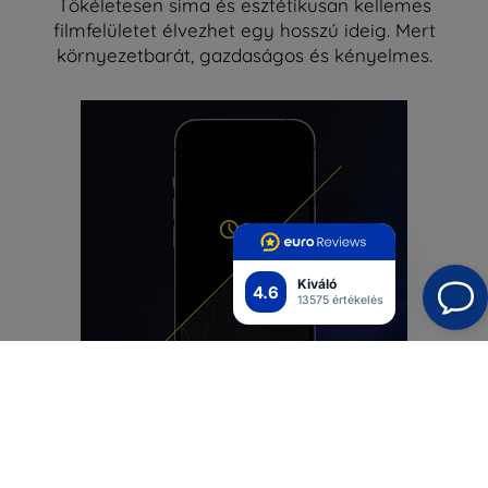
Tökéletesen sima és esztétikusan kellemes
filmfelületet élvezhet egy hosszú ideig. Mert
környezetbarát, gazdaságos és kényelmes.
Kiváló
4.6
13575 értékelés
Egyszerűen barátságos