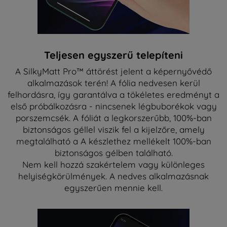
Teljesen egyszerű telepíteni
A SilkyMatt Pro™ áttörést jelent a képernyővédő
alkalmazások terén! A fólia nedvesen kerül
felhordásra, így garantálva a tökéletes eredményt a
első próbálkozásra - nincsenek légbuborékok vagy
porszemcsék. A fóliát a legkorszerűbb, 100%-ban
biztonságos géllel viszik fel a kijelzőre, amely
megtalálható a A készlethez mellékelt 100%-ban
biztonságos gélben található.
Nem kell hozzá szakértelem vagy különleges
helyiségkörülmények. A nedves alkalmazásnak
egyszerűen mennie kell.