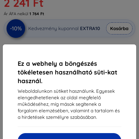
2 241 Ft
Ár ÁFA nelkül
1 764 Ft
-10%
Kedvezmény kuponnal
EXTRA10
Kosárba
Utolsó darab raktáron
-
+
Ez a webhely a böngészés
tökéletesen használható süti-kat
Kosárba
használ.
Weboldalunkon sütiket használunk. Egyesek
Mennyiségi kedvezmények
elengedhetetlenek az oldal megfelelő
működéséhez, míg mások segítenek a
2db
10%
2 241 Ft/db
forgalom elemzésében, valamint a tartalom és
a hirdetések személyre szabásában.
3db+
15%
2 116 Ft/db
Szállítás 11. augusztus - 12. augusztus