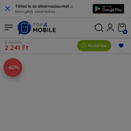
×
Töltsd le az alkalmazásunkat
a
könnyebb vásárláshoz.
0
5 589 Ft
Kosárba
2 241 Ft
-60%