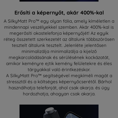
Erősíti a képernyőt, akár 400%-kal
A SilkyMatt Pro™ egy olyan fólia, amely kíméletlen a
mindennapi veszélyekkel szemben. Akár 400%-kal is
megerősíti okostelefonja képernyőjét! Az egyik
réteg összetett szerkezetét az általunk többszörösen
tesztelt általunk tesztelt. Jelenléte jelentősen
minimalizálja minimalizálja a kijelző
megkarcolódásának és sérülésének kockázatát,
amikor keményre ejtik kemény felületekre és éles
tárgyakkal való érintkezéskor.
A SilkyMatt Pro™ segítségével megkíméli magát a
stressztől és a költséges képernyőcserétől. Bárhol
használhatja telefonját, ahol csak akarja. és úgy
hordozhatja, ahogyan csak akarja.