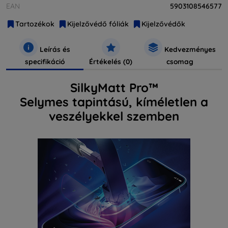
EAN
5903108546577
Tartozékok
Kijelzővédő fóliák
Kijelzővédők
Leírás és
Kedvezményes
specifikáció
Értékelés (0)
csomag
SilkyMatt Pro™
Selymes tapintású, kíméletlen a
veszélyekkel szemben