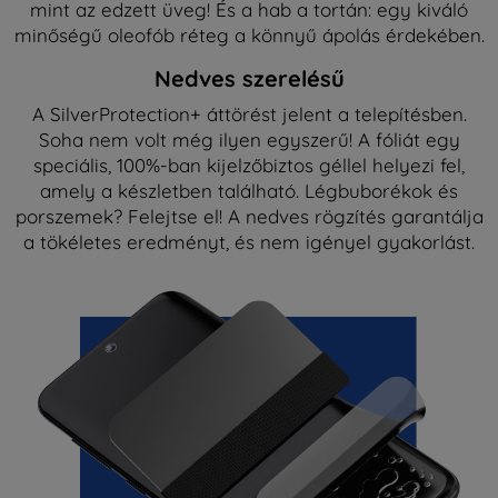
mint az edzett üveg! És a hab a tortán: egy kiváló
minőségű oleofób réteg a könnyű ápolás érdekében.
Nedves szerelésű
A SilverProtection+ áttörést jelent a telepítésben.
Soha nem volt még ilyen egyszerű! A fóliát egy
speciális, 100%-ban kijelzőbiztos géllel helyezi fel,
amely a készletben található. Légbuborékok és
porszemek? Felejtse el! A nedves rögzítés garantálja
a tökéletes eredményt, és nem igényel gyakorlást.