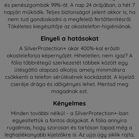
és penészgombák 99%-át. A nap 24 órájában, a hét 7
napján működik. Teljes biztonságot jelent akkor is, ha
nem tud gondoskodni a megfelelő fertőtlenítésről.
Tökéletes kiegészítője az okostelefon-higiéniának.
Elnyeli a hatásokat
A SilverProtection+ akár 400%-kal erősíti
okostelefonja képernyőjét. Hihetetlen, nem igaz? A
fólia többrétegű szerkezetét többek között egy
ütésgátló alapozó alkotja, amely minimálisra
csökkenti a telefon sérülésének kockázatát. A kijelző
cseréje drága és időigényes lehet. Mentsd meg
magadnak ezt.
Kényelmes
Minden további nélkül - a SilverProtection+-ban
egyesítettük a fontos dolgokat. A fólia annyira
rugalmas, hogy szorosan és tartósan tapad még a
leghajlékonyabb kijelzőkre is. Az ujja úgy siklik rajta,