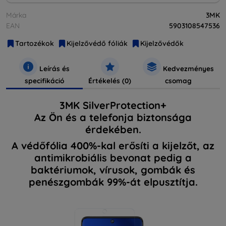
Márka
3MK
EAN
5903108547536
Tartozékok
Kijelzővédő fóliák
Kijelzővédők
Leírás és
Kedvezményes
specifikáció
Értékelés (0)
csomag
3MK SilverProtection+
Az Ön és a telefonja biztonsága
érdekében.
A védőfólia 400%-kal erősíti a kijelzőt, az
antimikrobiális bevonat pedig a
baktériumok, vírusok, gombák és
penészgombák 99%-át elpusztítja.