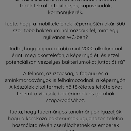
területekről: ajtókilincsek, kapaszkodók,
kormánykerék.
Tudta, hogy a mobiltelefonok képernyőjén akár 300-
szor több baktérium halmozódik fel, mint egy
nyilvános WC-ben?
Tudta, hogy naponta több mint 2000 alkalommal
érinti meg okostelefonja képernyőjét, és ezzel
potenciálisan veszélyes baktériumokat juttat át rá?
A felhám, az izzadság, a faggyú és a
sminkmaradványok is felhalmozódnak a képernyőn.
A készülék által termelt hő tökéletes feltételeket
teremt a vírusok, baktériumok és gombák
szaporodásához.
Tudta, hogy tudományos tanulmányok igazolják,
hogy a kórokozó baktériumok ugyanazon telefon
használata révén cserélődhetnek az emberek