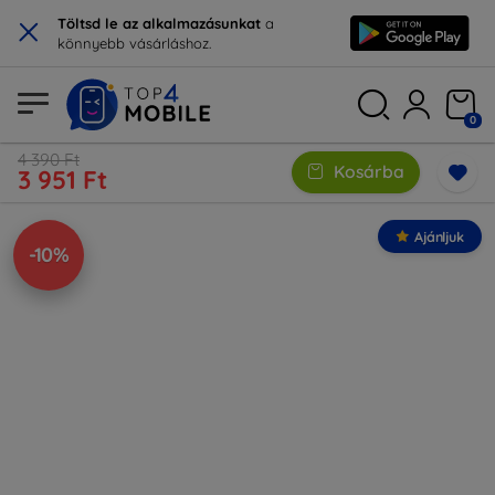
×
Töltsd le az alkalmazásunkat
a
könnyebb vásárláshoz.
0
4 390 Ft
Kosárba
3 951 Ft
Ajánljuk
-10%