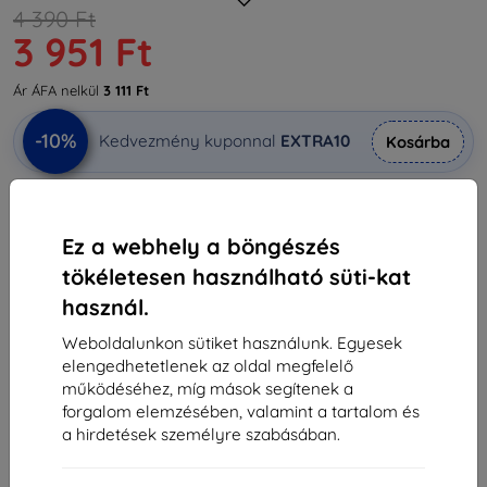
4 390 Ft
3 951 Ft
Ár ÁFA nelkül
3 111 Ft
-10%
Kedvezmény kuponnal
EXTRA10
Kosárba
Külső raktáron > 5 db
Ez a webhely a böngészés
-
+
tökéletesen használható süti-kat
használ.
Kosárba
Weboldalunkon sütiket használunk. Egyesek
elengedhetetlenek az oldal megfelelő
Mennyiségi kedvezmények
működéséhez, míg mások segítenek a
forgalom elemzésében, valamint a tartalom és
2db
10%
3 951 Ft/db
a hirdetések személyre szabásában.
3db+
15%
3 731 Ft/db