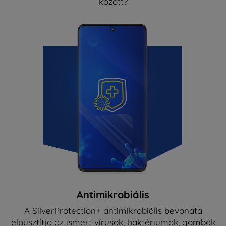
között?
Antimikrobiális
A SilverProtection+ antimikrobiális bevonata
elpusztítja az ismert vírusok, baktériumok, gombák