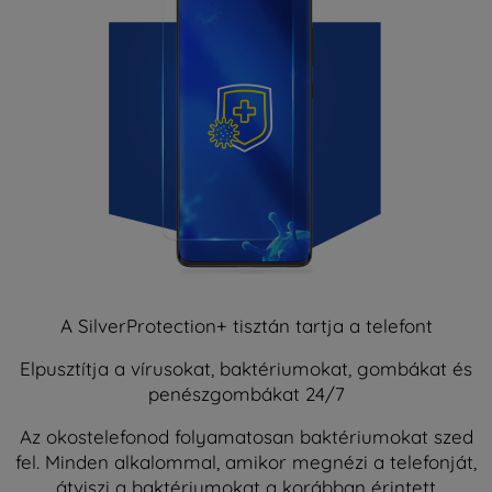
A SilverProtection+ tisztán tartja a telefont
Elpusztítja a vírusokat, baktériumokat, gombákat és
penészgombákat 24/7
Az okostelefonod folyamatosan baktériumokat szed
fel. Minden alkalommal, amikor megnézi a telefonját,
átviszi a baktériumokat a korábban érintett