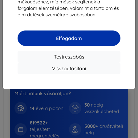
működéséhez, míg mások segítenek a
2db
10%
3 951 Ft/db
forgalom elemzésében, valamint a tartalom és
3db+
15%
3 731 Ft/db
a hirdetések személyre szabásában.
Szállítás 17. augusztus - 18. augusztus
Szállítási költség-tól
990 Ft
(Ingyenes 30 000
Elfogadom
Ft)
Testreszabás
Kedvezményes csomag
-15%
Tokok + Kijelzővédők
Visszautasítani
Több információ
Miért nálunk vásároljon?
30
napig
14
éve a piacon
visszaküldheted
819522+
5000+
áruátvételi
teljesített
hely
megrendelés