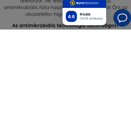
telefonját. Ne feledje azonban, hogy az
antimikrobiális fólia használata nem mentesíti Önt az
okostelefon higiénikus tartása alól.
Kiváló
4.6
13574 értékelés
Az antimikrobiális technológia biztonságos?
Igen, a védőfóliákat tesztelték, és a felhasználó
számára teljesen biztonságosak.
Biztonságos a telefon nedves rögzítése?
Igen, a géllel való rögzítés 100%-ban biztonságos a
telefon számára. Mint minden termék esetében, az
alkalmazás megkezdése előtt javasoljuk, hogy
részletesen olvassa el a használati utasítást. A
telepítés során használt gél mennyisége nem nagy,
és ne aggódjon: nem fogja elárasztani vele a
készülékét. A felesleges gélt a telepítés után
könnyen letörölheti.