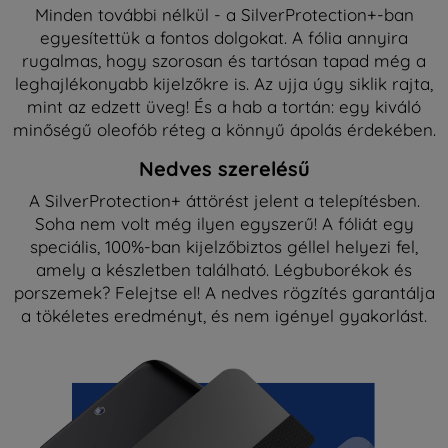
Minden további nélkül - a SilverProtection+-ban
egyesítettük a fontos dolgokat. A fólia annyira
rugalmas, hogy szorosan és tartósan tapad még a
leghajlékonyabb kijelzőkre is. Az ujja úgy siklik rajta,
mint az edzett üveg! És a hab a tortán: egy kiváló
minőségű oleofób réteg a könnyű ápolás érdekében.
Nedves szerelésű
A SilverProtection+ áttörést jelent a telepítésben.
Soha nem volt még ilyen egyszerű! A fóliát egy
speciális, 100%-ban kijelzőbiztos géllel helyezi fel,
amely a készletben található. Légbuborékok és
porszemek? Felejtse el! A nedves rögzítés garantálja
a tökéletes eredményt, és nem igényel gyakorlást.