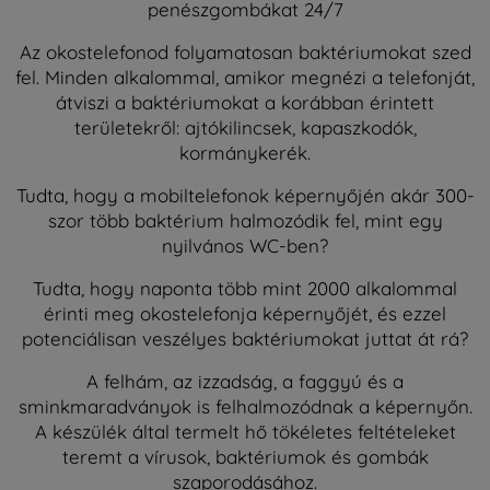
penészgombákat 24/7
Az okostelefonod folyamatosan baktériumokat szed
fel. Minden alkalommal, amikor megnézi a telefonját,
átviszi a baktériumokat a korábban érintett
területekről: ajtókilincsek, kapaszkodók,
kormánykerék.
Tudta, hogy a mobiltelefonok képernyőjén akár 300-
szor több baktérium halmozódik fel, mint egy
nyilvános WC-ben?
Tudta, hogy naponta több mint 2000 alkalommal
érinti meg okostelefonja képernyőjét, és ezzel
potenciálisan veszélyes baktériumokat juttat át rá?
A felhám, az izzadság, a faggyú és a
sminkmaradványok is felhalmozódnak a képernyőn.
A készülék által termelt hő tökéletes feltételeket
teremt a vírusok, baktériumok és gombák
szaporodásához.