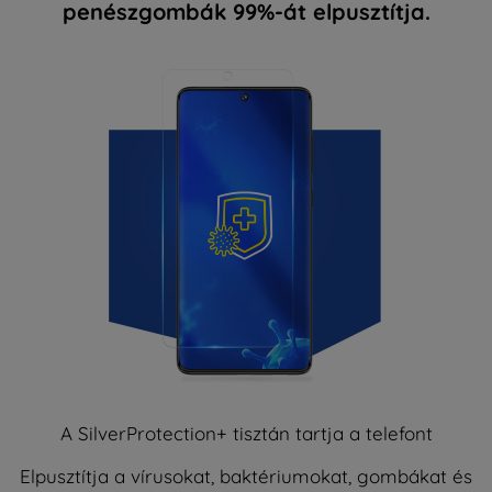
penészgombák 99%-át elpusztítja.
A SilverProtection+ tisztán tartja a telefont
Elpusztítja a vírusokat, baktériumokat, gombákat és