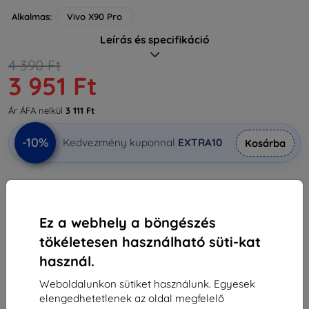
Alkalmas:
Vivo X90 Pro
Leírás és specifikáció
4 390 Ft
3 951 Ft
Ár ÁFA nelkül
3 111 Ft
-10%
Kedvezmény kuponnal
EXTRA10
Kosárba
Külső raktáron > 5 db
-
+
Ez a webhely a böngészés
tökéletesen használható süti-kat
Kosárba
használ.
Weboldalunkon sütiket használunk. Egyesek
Mennyiségi kedvezmények
elengedhetetlenek az oldal megfelelő