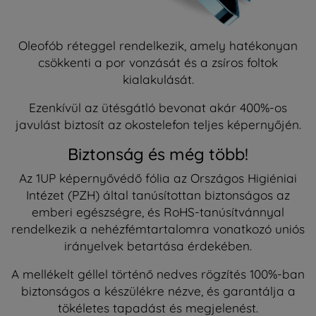
Oleofób réteggel rendelkezik, amely hatékonyan
csökkenti a por vonzását és a zsíros foltok
kialakulását.
Ezenkívül az ütésgátló bevonat akár 400%-os
javulást biztosít az okostelefon teljes képernyőjén.
Biztonság és még több!
Az 1UP képernyővédő fólia az Országos Higiéniai
Intézet (PZH) által tanúsítottan biztonságos az
emberi egészségre, és RoHS-tanúsítvánnyal
rendelkezik a nehézfémtartalomra vonatkozó uniós
irányelvek betartása érdekében.
A mellékelt géllel történő nedves rögzítés 100%-ban
biztonságos a készülékre nézve, és garantálja a
tökéletes tapadást és megjelenést.