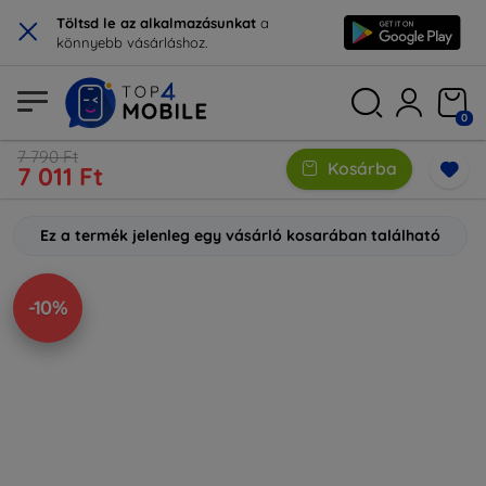
×
Töltsd le az alkalmazásunkat
a
könnyebb vásárláshoz.
0
7 790 Ft
Kosárba
7 011 Ft
Ez a termék jelenleg egy vásárló kosarában található
-10%