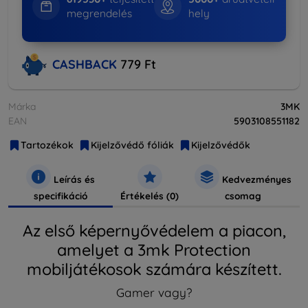
megrendelés
hely
CASHBACK
779 Ft
Márka
3MK
EAN
5903108551182
Tartozékok
Kijelzővédő fóliák
Kijelzővédők
Leírás és
Kedvezményes
specifikáció
Értékelés (0)
csomag
Az első képernyővédelem a piacon,
amelyet a 3mk Protection
mobiljátékosok számára készített.
Gamer vagy?