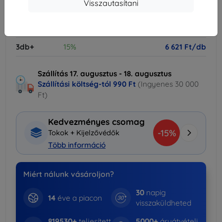
Visszautasítani
Mennyiségi kedvezmények
2db
10%
7 011 Ft/db
3db+
15%
6 621 Ft/db
Szállítás 17. augusztus - 18. augusztus
Szállítási költség-tól
990 Ft
(Ingyenes 30 000
Ft)
Kedvezményes csomag
-15%
Tokok + Kijelzővédők
Több információ
Miért nálunk vásároljon?
30
napig
14
éve a piacon
visszaküldheted
819530+
teljesített
5000+
áruátvételi