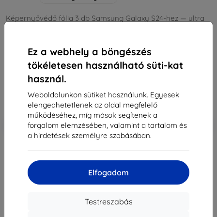
Képernyővédő fólia 3 db Samsung Galaxy S24-hez — ultra
vékony 0,23 mm, gyorsabb érintés, oleofób bevonat, akár
400% ütésszintű védelem, egyszerű nedves felhelyezés
Ez a webhely a böngészés
Leírás és specifikáció
tökéletesen használható süti-kat
7 790 Ft
használ.
7 011 Ft
Weboldalunkon sütiket használunk. Egyesek
Ár ÁFA nelkül
5 520 Ft
elengedhetetlenek az oldal megfelelő
működéséhez, míg mások segítenek a
-10%
Kedvezmény kuponnal
EXTRA10
Kosárba
forgalom elemzésében, valamint a tartalom és
a hirdetések személyre szabásában.
Külső raktáron > 5 db
Elfogadom
-
+
Testreszabás
Kosárba