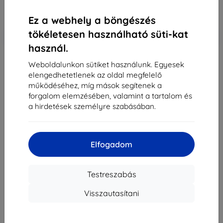
Ár ÁFA nelkül
5 520 Ft
Ez a webhely a böngészés
tökéletesen használható süti-kat
-10%
Kedvezmény kuponnal
EXTRA10
Kosárba
használ.
Weboldalunkon sütiket használunk. Egyesek
Külső raktáron > 5 db
elengedhetetlenek az oldal megfelelő
működéséhez, míg mások segítenek a
-
+
forgalom elemzésében, valamint a tartalom és
a hirdetések személyre szabásában.
Kosárba
Mennyiségi kedvezmények
Elfogadom
2db
10%
7 011 Ft/db
Testreszabás
3db+
15%
6 621 Ft/db
Visszautasítani
Szállítás 17. augusztus - 18. augusztus
Szállítási költség-tól
990 Ft
(Ingyenes 30 000