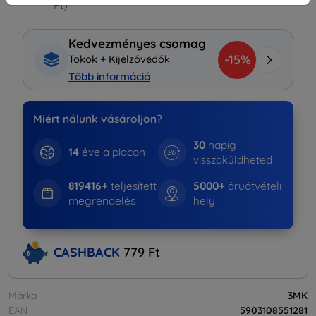
Ft)
Kedvezményes csomag
-15%
Tokok + Kijelzővédők
Több információ
Miért nálunk vásároljon?
30
napig
14
éve a piacon
visszaküldheted
819416+
teljesített
5000+
áruátvételi
megrendelés
hely
CASHBACK
779 Ft
Márka
3MK
EAN
5903108551281