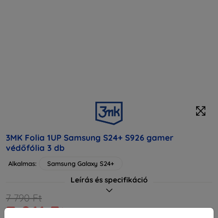
3MK Folia 1UP Samsung S24+ S926 gamer
védőfólia 3 db
Alkalmas:
Samsung Galaxy S24+
Leírás és specifikáció
7 790 Ft
7 011 Ft