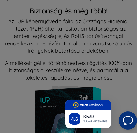
Biztonság és még több!
Az 1UP képernyővédő fólia az Országos Higiéniai
Intézet (PZH) által tanúsítottan biztonságos az
emberi egészségre, és RoHS-tanúsítvánnyal
rendelkezik a nehézfémtartalomra vonatkozó uniós
irányelvek betartása érdekében.
A mellékelt géllel történő nedves rögzítés 100%-ban
biztonságos a készülékre nézve, és garantálja a
tökéletes tapadást és megjelenést.
Kiváló
4.6
13574 értékelés