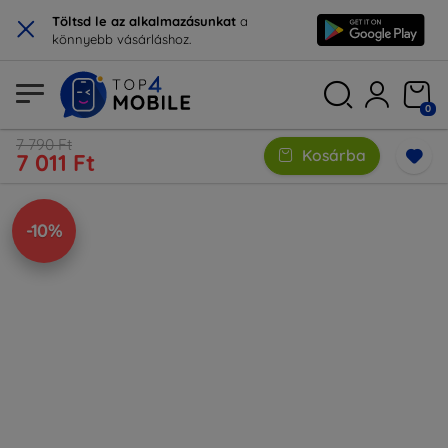
×
Töltsd le az alkalmazásunkat
a
könnyebb vásárláshoz.
0
7 790 Ft
Kosárba
7 011 Ft
-10%