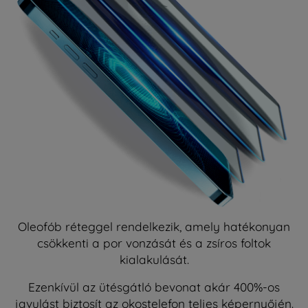
Oleofób réteggel rendelkezik, amely hatékonyan
csökkenti a por vonzását és a zsíros foltok
kialakulását.
Ezenkívül az ütésgátló bevonat akár 400%-os
javulást biztosít az okostelefon teljes képernyőjén.