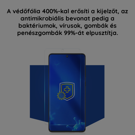
A védőfólia 400%-kal erősíti a kijelzőt, az
antimikrobiális bevonat pedig a
baktériumok, vírusok, gombák és
penészgombák 99%-át elpusztítja.