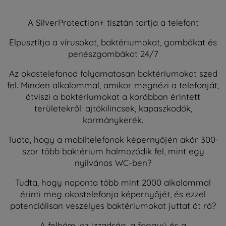
A SilverProtection+ tisztán tartja a telefont
Elpusztítja a vírusokat, baktériumokat, gombákat és
penészgombákat 24/7
Az okostelefonod folyamatosan baktériumokat szed
fel. Minden alkalommal, amikor megnézi a telefonját,
átviszi a baktériumokat a korábban érintett
területekről: ajtókilincsek, kapaszkodók,
kormánykerék.
Tudta, hogy a mobiltelefonok képernyőjén akár 300-
szor több baktérium halmozódik fel, mint egy
nyilvános WC-ben?
Tudta, hogy naponta több mint 2000 alkalommal
érinti meg okostelefonja képernyőjét, és ezzel
potenciálisan veszélyes baktériumokat juttat át rá?
A felhám, az izzadság, a faggyú és a