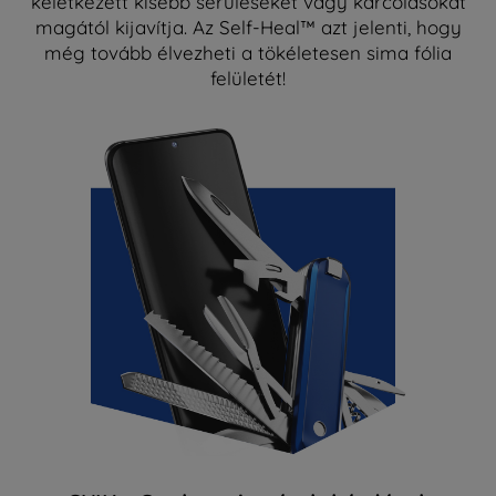
keletkezett kisebb sérüléseket vagy karcolásokat
magától kijavítja. Az Self-Heal™ azt jelenti, hogy
még tovább élvezheti a tökéletesen sima fólia
felületét!