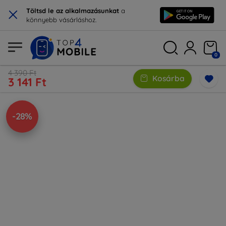
×
Töltsd le az alkalmazásunkat
a
könnyebb vásárláshoz.
0
4 390 Ft
Kosárba
3 141 Ft
-28%