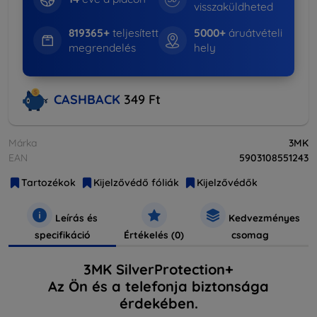
visszaküldheted
819365+
teljesített
5000+
áruátvételi
megrendelés
hely
CASHBACK
349 Ft
Márka
3MK
EAN
5903108551243
Tartozékok
Kijelzővédő fóliák
Kijelzővédők
Leírás és
Kedvezményes
specifikáció
Értékelés (0)
csomag
3MK SilverProtection+
Az Ön és a telefonja biztonsága
érdekében.