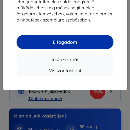
elengedhetetlenek az oldal megfelelő
Kosárba
működéséhez, míg mások segítenek a
forgalom elemzésében, valamint a tartalom és
a hirdetések személyre szabásában.
Mennyiségi kedvezmények
2db
10%
3 141 Ft/db
3db+
15%
2 966 Ft/db
Elfogadom
Szállítás holnap - 10. augusztus
Testreszabás
Szállítási költség-tól
990 Ft
(Ingyenes 30 000
Ft)
Visszautasítani
Kedvezményes csomag
-15%
Tokok + Kijelzővédők
Több információ
Miért nálunk vásároljon?
30
napig
14
éve a piacon