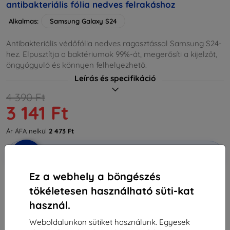
antibakteriális fólia nedves felrakáshoz
Alkalmas:
Samsung Galaxy S24
Antibakteriális védőfólia nedves ragasztással Samsung S24-
hez. Elpusztítja a baktériumok 99%-át, megerősíti a kijelzőt,
öngyógyuló és könnyen felhelyezhető.
Leírás és specifikáció
4 390 Ft
3 141 Ft
Ár ÁFA nelkül
2 473 Ft
-10%
Kedvezmény kuponnal
EXTRA10
Kosárba
Ez a webhely a böngészés
tökéletesen használható süti-kat
Utolsó darab raktáron
használ.
-
+
Weboldalunkon sütiket használunk. Egyesek