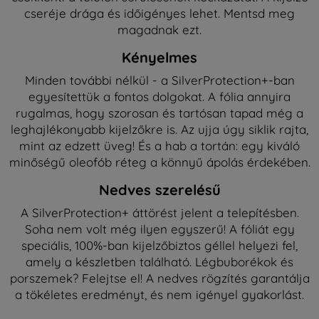
cseréje drága és időigényes lehet. Mentsd meg
magadnak ezt.
Kényelmes
Minden további nélkül - a SilverProtection+-ban
egyesítettük a fontos dolgokat. A fólia annyira
rugalmas, hogy szorosan és tartósan tapad még a
leghajlékonyabb kijelzőkre is. Az ujja úgy siklik rajta,
mint az edzett üveg! És a hab a tortán: egy kiváló
minőségű oleofób réteg a könnyű ápolás érdekében.
Nedves szerelésű
A SilverProtection+ áttörést jelent a telepítésben.
Soha nem volt még ilyen egyszerű! A fóliát egy
speciális, 100%-ban kijelzőbiztos géllel helyezi fel,
amely a készletben található. Légbuborékok és
porszemek? Felejtse el! A nedves rögzítés garantálja
a tökéletes eredményt, és nem igényel gyakorlást.