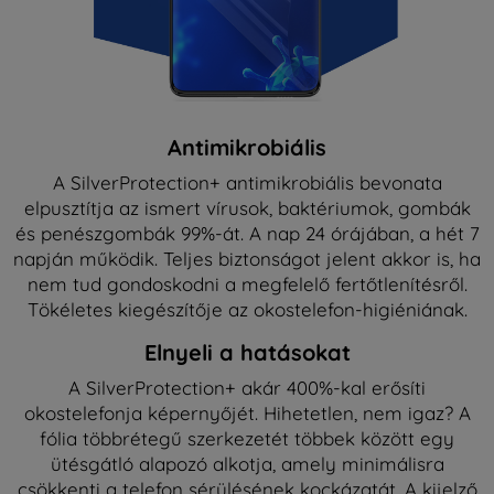
Antimikrobiális
A SilverProtection+ antimikrobiális bevonata
elpusztítja az ismert vírusok, baktériumok, gombák
és penészgombák 99%-át. A nap 24 órájában, a hét 7
napján működik. Teljes biztonságot jelent akkor is, ha
nem tud gondoskodni a megfelelő fertőtlenítésről.
Tökéletes kiegészítője az okostelefon-higiéniának.
Elnyeli a hatásokat
A SilverProtection+ akár 400%-kal erősíti
okostelefonja képernyőjét. Hihetetlen, nem igaz? A
fólia többrétegű szerkezetét többek között egy
ütésgátló alapozó alkotja, amely minimálisra
csökkenti a telefon sérülésének kockázatát. A kijelző