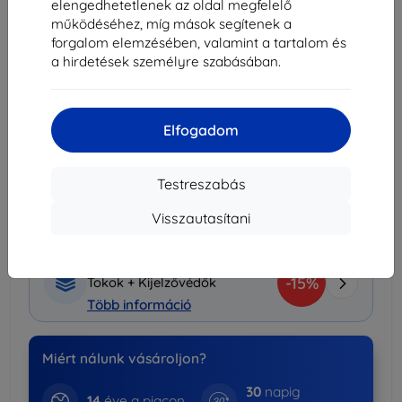
elengedhetetlenek az oldal megfelelő
Kosárba
működéséhez, míg mások segítenek a
forgalom elemzésében, valamint a tartalom és
a hirdetések személyre szabásában.
Mennyiségi kedvezmények
2db
10%
3 951 Ft/db
3db+
15%
3 731 Ft/db
Elfogadom
Szállítás 14. augusztus - 17. augusztus
Testreszabás
Szállítási költség-tól
990 Ft
(Ingyenes 30 000
Ft)
Visszautasítani
Kedvezményes csomag
-15%
Tokok + Kijelzővédők
Több információ
Miért nálunk vásároljon?
30
napig
14
éve a piacon