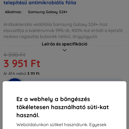
telepítésű antimikrobiális fólia
Alkalmas:
Samsung Galaxy S24+
Antibakteriális védőfólia Samsung Galaxy S24+-hoz:
elpusztítja a baktériumok 99%-át, 400%-kal erősíti a kijelzőt,
nedves ragasztás buborék nélkül, öngyógyuló
Leírás és specifikáció
4 390 Ft
3 951 Ft
Ár ÁFA nelkül
3 111 Ft
-10%
Kedvezmény kuponnal
EXTRA10
Kosárba
Ez a webhely a böngészés
tökéletesen használható süti-kat
Raktáron > 5 darab
használ.
-
+
Weboldalunkon sütiket használunk. Egyesek