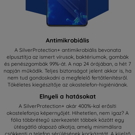
Antimikrobiális
A SilverProtection+ antimikrobiális bevonata
elpusztítja az ismert vírusok, baktériumok, gombák
és penészgombák 99%-át. A nap 24 órájában, a hét 7
napján működik. Teljes biztonságot jelent akkor is, ha
nem tud gondoskodni a megfelelő fertőtlenítésről.
Tökéletes kiegészítője az okostelefon-higiéniának.
Elnyeli a hatásokat
A SilverProtection+ akár 400%-kal erősíti
okostelefonja képernyőjét. Hihetetlen, nem igaz? A
fólia többrétegű szerkezetét többek között egy
ütésgátló alapozó alkotja, amely minimálisra
csökkenti a telefon sérülésének kockázatát. A kijelző