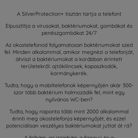
A SilverProtection+ tisztán tartja a telefont
Elpusztítja a vírusokat, baktériumokat, gombákat és
penészgombákat 24/7
Az okostelefonod folyamatosan baktériumokat szed
fel. Minden alkalommal, amikor megnézi a telefonját,
átviszi a baktériumokat a korábban érintett
területekről: ajtókilincsek, kapaszkodók,
kormánykerék.
Tudta, hogy a mobiltelefonok képernyőjén akár 300-
szor több baktérium halmozódik fel, mint egy
nyilvános WC-ben?
Tudta, hogy naponta több mint 2000 alkalommal
érinti meg okostelefonja képernyőjét, és ezzel
potenciálisan veszélyes baktériumokat juttat át rá?
A felhám, az izzadság, a faggyú és a