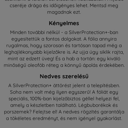
cseréje drága és időigényes lehet. Mentsd meg
magadnak ezt.
Kényelmes
Minden további nélkül - a SilverProtection+-ban
egyesítettük a fontos dolgokat. A fólia annyira
rugalmas, hogy szorosan és tartósan tapad még a
leghajlékonyabb kijelzőkre is. Az ujja úgy siklik rajta,
mint az edzett üveg! És a hab a tortán: egy kiváló
minőségű oleofób réteg a könnyű ápolás érdekében.
Nedves szerelésű
A SilverProtection+ áttörést jelent a telepítésben.
Soha nem volt még ilyen egyszerű! A fóliát egy
speciális, 100%-ban kijelzőbiztos géllel helyezi fel,
amely a készletben található. Légbuborékok és
porszemek? Felejtse el! A nedves rögzítés garantálja
a tökéletes eredményt, és nem igényel gyakorlást.