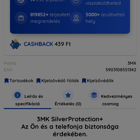
visszaküldheted
819852+
teljesített
5000+
áruátvételi
megrendelés
hely
CASHBACK
439 Ft
Márka
3MK
EAN
5903108551342
Tartozékok
Kijelzővédő fóliák
Kijelzővédők
Leírás és
Kedvezményes
specifikáció
Értékelés (0)
csomag
3MK SilverProtection+
Az Ön és a telefonja biztonsága
érdekében.