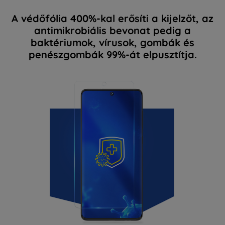
A védőfólia 400%-kal erősíti a kijelzőt, az
antimikrobiális bevonat pedig a
baktériumok, vírusok, gombák és
penészgombák 99%-át elpusztítja.