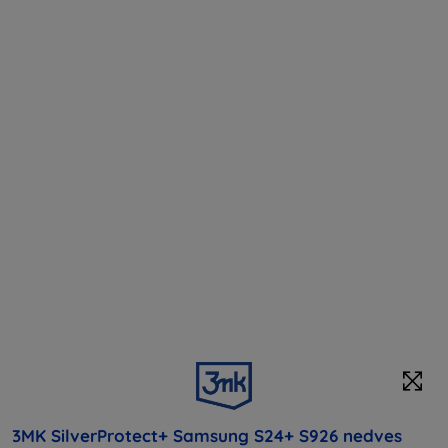
3MK SilverProtect+ Samsung S24+ S926 nedves