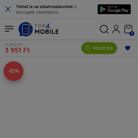
×
Töltsd le az alkalmazásunkat
a
könnyebb vásárláshoz.
0
4 390 Ft
Kosárba
3 951 Ft
-10%