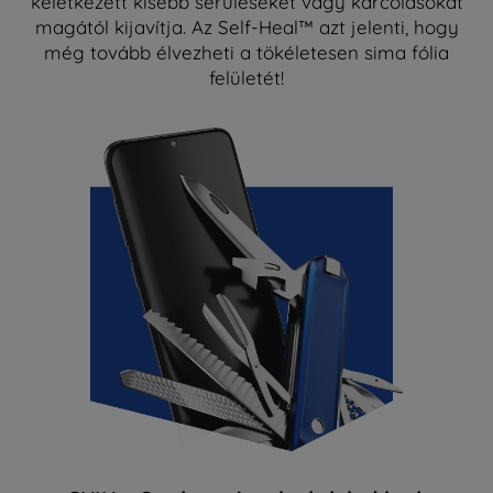
keletkezett kisebb sérüléseket vagy karcolásokat
magától kijavítja. Az Self-Heal™ azt jelenti, hogy
még tovább élvezheti a tökéletesen sima fólia
felületét!