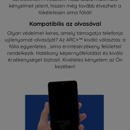
kényelmet jelent, hiszen még tovább élvezheti a
tökéletesen sima fóliát!
Kompatibilis az olvasóval
Olyan védelmet keres, amely támogatja telefonja
ujjlenyomat-olvasóját? Az ARC+™ kiváló választás: a
fólia egyenletes , sima érintésérzékeny felülettel
rendelkezik. Hatékony képernyőfeloldást és kiváló
érzékenységet biztosít. Kivételes kényelem az Ön
kezében!