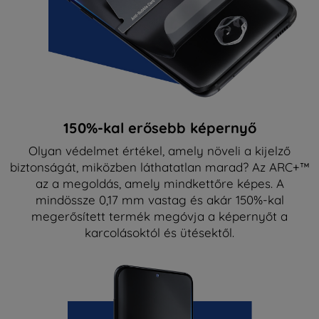
150%-kal erősebb képernyő
Olyan védelmet értékel, amely növeli a kijelző
biztonságát, miközben láthatatlan marad? Az ARC+™
az a megoldás, amely mindkettőre képes. A
mindössze 0,17 mm vastag és akár 150%-kal
megerősített termék megóvja a képernyőt a
karcolásoktól és ütésektől.