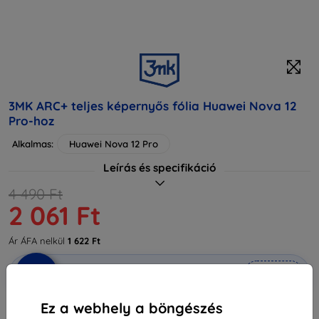
3MK ARC+ teljes képernyős fólia Huawei Nova 12
Pro-hoz
Alkalmas:
Huawei Nova 12 Pro
Leírás és specifikáció
4 490 Ft
2 061 Ft
Ár ÁFA nelkül
1 622 Ft
-10%
Kedvezmény kuponnal
EXTRA10
Kosárba
Ez a webhely a böngészés