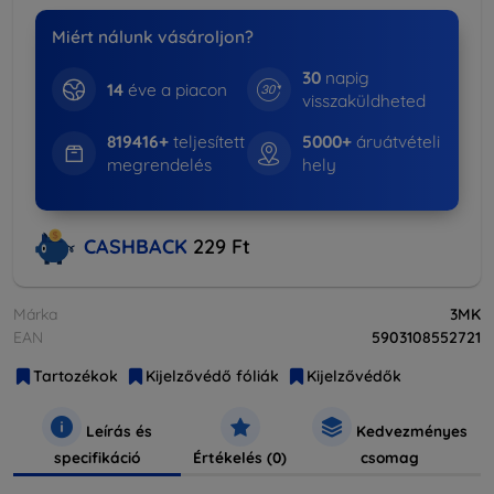
Miért nálunk vásároljon?
30
napig
14
éve a piacon
visszaküldheted
819416+
teljesített
5000+
áruátvételi
megrendelés
hely
CASHBACK
229 Ft
Márka
3MK
EAN
5903108552721
Tartozékok
Kijelzővédő fóliák
Kijelzővédők
Leírás és
Kedvezményes
specifikáció
Értékelés (0)
csomag