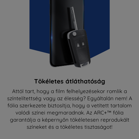
Tökéletes átláthatóság
Attól tart, hogy a film felhelyezésekor romlik a
színtelítettség vagy az élesség? Egyáltalán nem! A
fólia szerkezete biztosítja, hogy a vetített tartalom
valódi színei megmaradnak. Az ARC+™ fólia
garantálja a képernyőn tökéletesen reprodukált
színeket és a tökéletes tisztaságot!