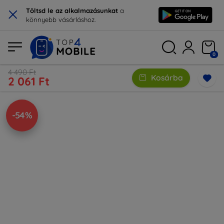
×
Töltsd le az alkalmazásunkat
a
könnyebb vásárláshoz.
0
4 490 Ft
Kosárba
2 061 Ft
-54%