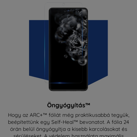
Öngyógyítás™
Hogy az ARC+™ fóliát még praktikusabbá tegyük,
beépítettünk egy Self-Heal™ bevonatot. A fólia 24
órán belül öngyógyítja a kisebb karcolásokat és
sérüléseket. A védelem használata maximális