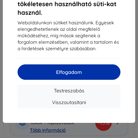
Utolsó darab raktáron
tökéletesen használható süti-kat
használ.
-
+
Weboldalunkon sütiket használunk. Egyesek
elengedhetetlenek az oldal megfelelő
Kosárba
működéséhez, míg mások segítenek a
forgalom elemzésében, valamint a tartalom és
Mennyiségi kedvezmények
a hirdetések személyre szabásában.
2db
10%
2 061 Ft/db
3db+
15%
1 946 Ft/db
Elfogadom
Szállítás 10. augusztus - 11. augusztus
Testreszabás
Szállítási költség-tól
990 Ft
(Ingyenes 30 000
Ft)
Visszautasítani
Kedvezményes csomag
-15%
Tokok + Kijelzővédők
Több információ