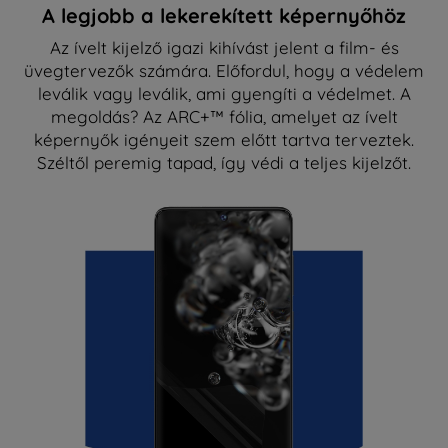
A legjobb a lekerekített képernyőhöz
Az ívelt kijelző igazi kihívást jelent a film- és
üvegtervezők számára. Előfordul, hogy a védelem
leválik vagy leválik, ami gyengíti a védelmet. A
megoldás? Az ARC+™ fólia, amelyet az ívelt
képernyők igényeit szem előtt tartva terveztek.
Széltől peremig tapad, így védi a teljes kijelzőt.