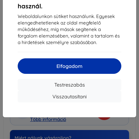
-
+
használ.
Weboldalunkon sütiket használunk. Egyesek
Kosárba
elengedhetetlenek az oldal megfelelő
működéséhez, míg mások segítenek a
forgalom elemzésében, valamint a tartalom és
Mennyiségi kedvezmények
a hirdetések személyre szabásában.
2db
10%
3 591 Ft/db
3db+
15%
3 391 Ft/db
Elfogadom
Szállítás 18. augusztus - 19. augusztus
Szállítási költség-tól
990 Ft
(Ingyenes 30 000
Testreszabás
Ft)
Visszautasítani
Kedvezményes csomag
-15%
Tokok + Kijelzővédők
Több információ
Miért nálunk vásároljon?