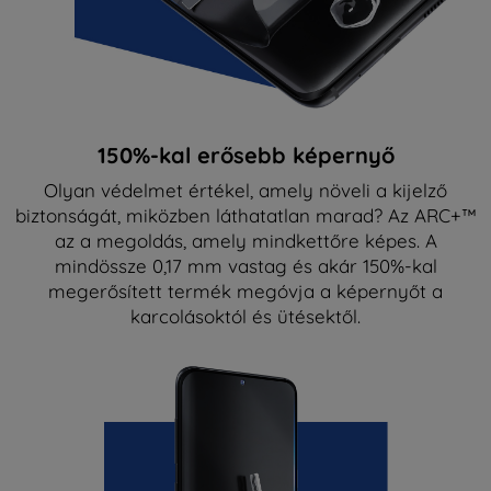
150%-kal erősebb képernyő
Olyan védelmet értékel, amely növeli a kijelző
biztonságát, miközben láthatatlan marad? Az ARC+™
az a megoldás, amely mindkettőre képes. A
mindössze 0,17 mm vastag és akár 150%-kal
megerősített termék megóvja a képernyőt a
karcolásoktól és ütésektől.