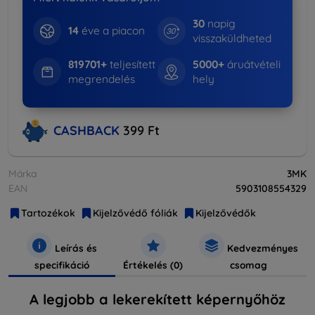
30
napig
14
éve a piacon
visszaküldheted
819701+
teljesített
5000+
áruátvételi
megrendelés
hely
CASHBACK
399 Ft
Márka
3MK
EAN
5903108554329
Tartozékok
Kijelzővédő fóliák
Kijelzővédők
Leírás és
Kedvezményes
specifikáció
Értékelés (0)
csomag
A legjobb a lekerekített képernyőhöz