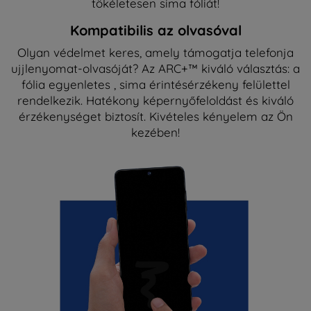
tökéletesen sima fóliát!
Kompatibilis az olvasóval
Olyan védelmet keres, amely támogatja telefonja
ujjlenyomat-olvasóját? Az ARC+™ kiváló választás: a
fólia egyenletes , sima érintésérzékeny felülettel
rendelkezik. Hatékony képernyőfeloldást és kiváló
érzékenységet biztosít. Kivételes kényelem az Ön
kezében!