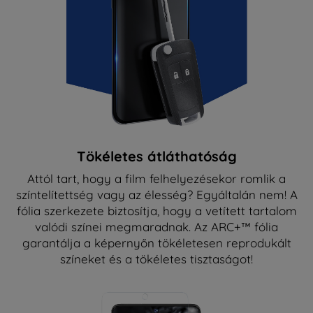
Tökéletes átláthatóság
Attól tart, hogy a film felhelyezésekor romlik a
színtelítettség vagy az élesség? Egyáltalán nem! A
fólia szerkezete biztosítja, hogy a vetített tartalom
valódi színei megmaradnak. Az ARC+™ fólia
garantálja a képernyőn tökéletesen reprodukált
színeket és a tökéletes tisztaságot!