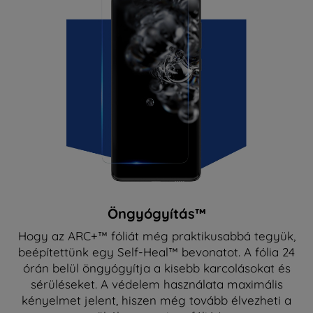
Öngyógyítás™
Hogy az ARC+™ fóliát még praktikusabbá tegyük,
beépítettünk egy Self-Heal™ bevonatot. A fólia 24
órán belül öngyógyítja a kisebb karcolásokat és
sérüléseket. A védelem használata maximális
kényelmet jelent, hiszen még tovább élvezheti a