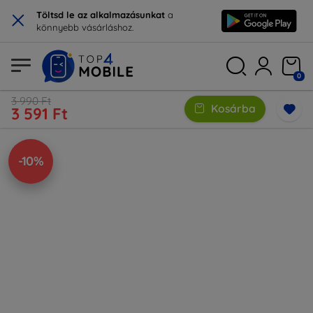
×
Töltsd le az alkalmazásunkat
a
könnyebb vásárláshoz.
0
3 990 Ft
Kosárba
3 591 Ft
-10%