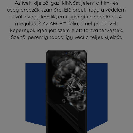
Az ívelt kijelző igazi kihívást jelent a film- és
üvegtervezők számára. Előfordul, hogy a védelem
leválik vagy leválik, ami gyengíti a védelmet. A
megoldás? Az ARC+™ fólia, amelyet az ívelt
képernyők igényeit szem előtt tartva terveztek.
Széltől peremig tapad, így védi a teljes kijelzőt.