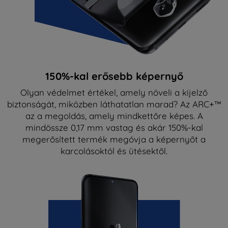
150%-kal erősebb képernyő
Olyan védelmet értékel, amely növeli a kijelző
biztonságát, miközben láthatatlan marad? Az ARC+™
az a megoldás, amely mindkettőre képes. A
mindössze 0,17 mm vastag és akár 150%-kal
megerősített termék megóvja a képernyőt a
karcolásoktól és ütésektől.