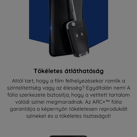
Tökéletes átláthatóság
Attól tart, hogy a film felhelyezésekor romlik a
színtelítettség vagy az élesség? Egyáltalán nem! A
fólia szerkezete biztosítja, hogy a vetített tartalom
valódi színei megmaradnak. Az ARC+™ fólia
garantálja a képernyőn tökéletesen reprodukált
színeket és a tökéletes tisztaságot!