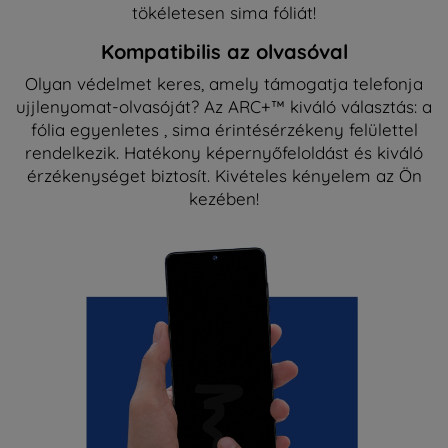
tökéletesen sima fóliát!
Kompatibilis az olvasóval
Olyan védelmet keres, amely támogatja telefonja
ujjlenyomat-olvasóját? Az ARC+™ kiváló választás: a
fólia egyenletes , sima érintésérzékeny felülettel
rendelkezik. Hatékony képernyőfeloldást és kiváló
érzékenységet biztosít. Kivételes kényelem az Ön
kezében!