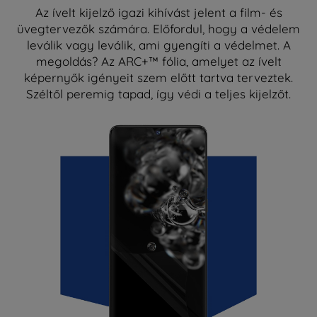
Az ívelt kijelző igazi kihívást jelent a film- és
üvegtervezők számára. Előfordul, hogy a védelem
leválik vagy leválik, ami gyengíti a védelmet. A
megoldás? Az ARC+™ fólia, amelyet az ívelt
képernyők igényeit szem előtt tartva terveztek.
Széltől peremig tapad, így védi a teljes kijelzőt.