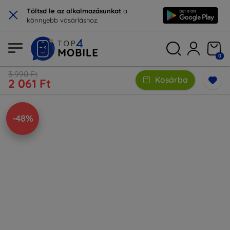
×
Töltsd le az alkalmazásunkat
a
könnyebb vásárláshoz.
0
3 990 Ft
Kosárba
2 061 Ft
-48%