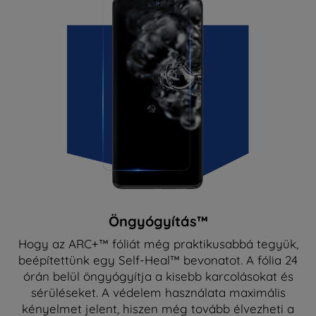
Öngyógyítás™
Hogy az ARC+™ fóliát még praktikusabbá tegyük,
beépítettünk egy Self-Heal™ bevonatot. A fólia 24
órán belül öngyógyítja a kisebb karcolásokat és
sérüléseket. A védelem használata maximális
kényelmet jelent, hiszen még tovább élvezheti a