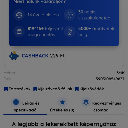
Miért nálunk vásároljon?
30
napig
14
éve a piacon
visszaküldheted
819416+
teljesített
5000+
áruátvételi
megrendelés
hely
CASHBACK
229 Ft
Márka
3MK
EAN
5903108549837
Tartozékok
Kijelzővédő fóliák
Kijelzővédők
Leírás és
Kedvezményes
specifikáció
Értékelés (0)
csomag
A legjobb a lekerekített képernyőhöz