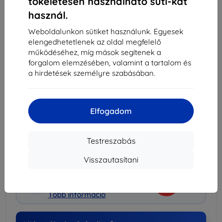
tökéletesen használható süti-kat
-
+
használ.
Weboldalunkon sütiket használunk. Egyesek
Kosárba
elengedhetetlenek az oldal megfelelő
működéséhez, míg mások segítenek a
Mennyiségi kedvezmények
forgalom elemzésében, valamint a tartalom és
a hirdetések személyre szabásában.
2db
10%
2 061 Ft/db
3db+
15%
1 946 Ft/db
Elfogadom
Szállítás 10. augusztus - 11. augusztus
Szállítási költség-tól
990 Ft
(Ingyenes 30 000
Testreszabás
Ft)
Visszautasítani
Kedvezményes csomag
-15%
Tokok + Kijelzővédők
Több információ