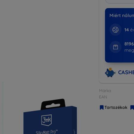
Miért nálu
14
év
819
meg
CASH
Márka
EAN
Tartozékok