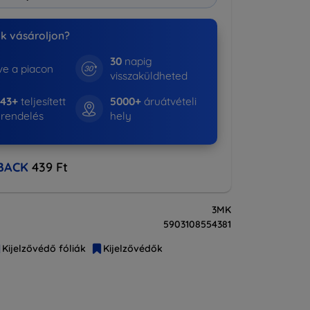
nk vásároljon?
30
napig
e a piacon
visszaküldheted
643+
teljesített
5000+
áruátvételi
rendelés
hely
BACK
439 Ft
3MK
5903108554381
Kijelzővédő fóliák
Kijelzővédők