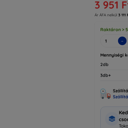
3 951 F
Ár ÁFA nelkül
3 111 
Raktáron > 
-
Mennyiségi 
2db
3db+
Szállít
Szállít
Ked
cs
Toko