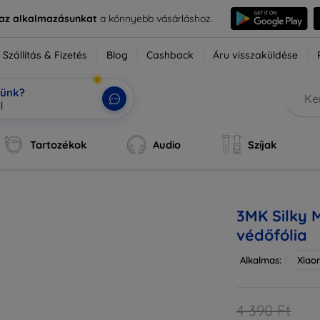
e az alkalmazásunkat
a könnyebb vásárláshoz.
Szállítás & Fizetés
Blog
Cashback
Áru visszaküldése
tünk?
ok,
|
Tartozékok
Audio
Szíjak
3MK Silky 
védőfólia
Alkalmas:
Xiao
4 390 Ft