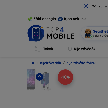
×
Töltsd l
Zöld energia
Írjon nekünk
Segíthe
Mobi vagy
Tokok
Kijelzővédők
Kijelzővédők
Kijelzővédő fóliák
-10%