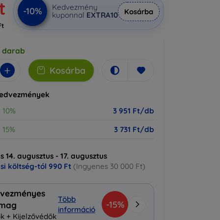
t
Kedvezmény
-10%
Kosárba
kuponnal
EXTRA10
Ft
5 darab
+
Kosárba
kedvezmények
10%
3 951 Ft/db
15%
3 731 Ft/db
ás 14. augusztus - 17. augusztus
ási költség-tól
990 Ft
(Ingyenes 30 000 Ft)
vezményes
Több
-15%
omag
információ
k + Kijelzővédők