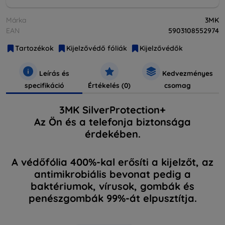
Márka
3MK
EAN
5903108552974
Tartozékok
Kijelzővédő fóliák
Kijelzővédők
Leírás és
Kedvezményes
specifikáció
Értékelés (0)
csomag
3MK SilverProtection+
Az Ön és a telefonja biztonsága
érdekében.
A védőfólia 400%-kal erősíti a kijelzőt, az
antimikrobiális bevonat pedig a
baktériumok, vírusok, gombák és
penészgombák 99%-át elpusztítja.