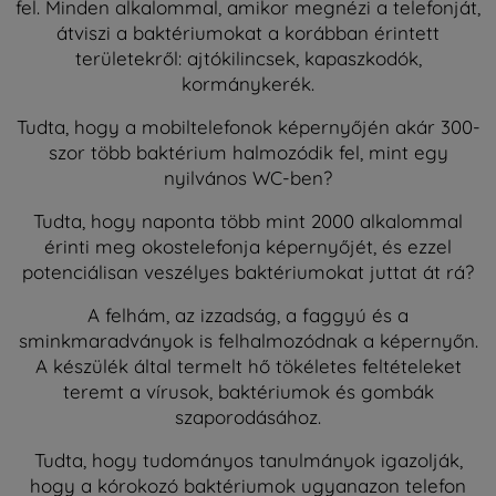
fel. Minden alkalommal, amikor megnézi a telefonját,
átviszi a baktériumokat a korábban érintett
területekről: ajtókilincsek, kapaszkodók,
kormánykerék.
Tudta, hogy a mobiltelefonok képernyőjén akár 300-
szor több baktérium halmozódik fel, mint egy
nyilvános WC-ben?
Tudta, hogy naponta több mint 2000 alkalommal
érinti meg okostelefonja képernyőjét, és ezzel
potenciálisan veszélyes baktériumokat juttat át rá?
A felhám, az izzadság, a faggyú és a
sminkmaradványok is felhalmozódnak a képernyőn.
A készülék által termelt hő tökéletes feltételeket
teremt a vírusok, baktériumok és gombák
szaporodásához.
Tudta, hogy tudományos tanulmányok igazolják,
hogy a kórokozó baktériumok ugyanazon telefon