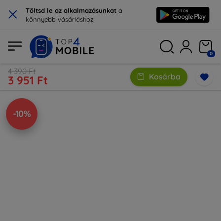
×
Töltsd le az alkalmazásunkat
a
könnyebb vásárláshoz.
0
4 390 Ft
Kosárba
3 951 Ft
-10%