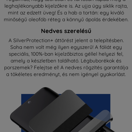
leghajlékonyabb kijelzőkre is. Az ujja úgy siklik rajta,
mint az edzett üveg! És a hab a tortán: egy kiváló
minőségű oleofób réteg a könnyű ápolás érdekében.
Nedves szerelésű
A SilverProtection+ áttörést jelent a telepítésben.
Soha nem volt még ilyen egyszerű! A fóliát egy
speciális, 100%-ban kijelzőbiztos géllel helyezi fel,
amely a készletben található. Légbuborékok és
porszemek? Felejtse el! A nedves rögzítés garantálja
a tökéletes eredményt, és nem igényel gyakorlást.