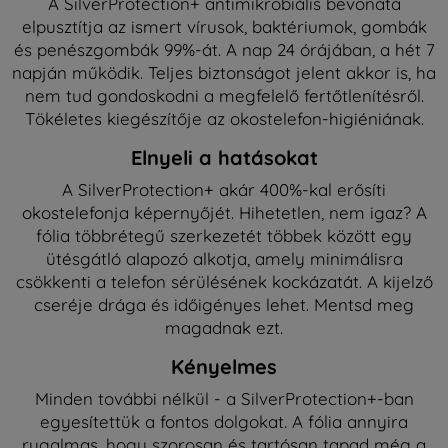
A SilverProtection+ antimikrobiális bevonata
elpusztítja az ismert vírusok, baktériumok, gombák
és penészgombák 99%-át. A nap 24 órájában, a hét 7
napján működik. Teljes biztonságot jelent akkor is, ha
nem tud gondoskodni a megfelelő fertőtlenítésről.
Tökéletes kiegészítője az okostelefon-higiéniának.
Elnyeli a hatásokat
A SilverProtection+ akár 400%-kal erősíti
okostelefonja képernyőjét. Hihetetlen, nem igaz? A
fólia többrétegű szerkezetét többek között egy
ütésgátló alapozó alkotja, amely minimálisra
csökkenti a telefon sérülésének kockázatát. A kijelző
cseréje drága és időigényes lehet. Mentsd meg
magadnak ezt.
Kényelmes
Minden további nélkül - a SilverProtection+-ban
egyesítettük a fontos dolgokat. A fólia annyira
rugalmas, hogy szorosan és tartósan tapad még a