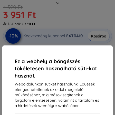
4 390 Ft
3 951 Ft
Ár ÁFA nelkül
3 111 Ft
-10%
Kedvezmény kuponnal
EXTRA10
Kosárba
Külső raktáron > 5 db
Ez a webhely a böngészés
-
+
tökéletesen használható süti-kat
használ.
Kosárba
Weboldalunkon sütiket használunk. Egyesek
elengedhetetlenek az oldal megfelelő
Mennyiségi kedvezmények
működéséhez, míg mások segítenek a
2db
10%
3 951 Ft/db
forgalom elemzésében, valamint a tartalom és
a hirdetések személyre szabásában.
3db+
15%
3 731 Ft/db