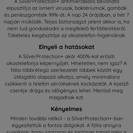
A SilverProtection+ antimikrobiális bevonata
elpusztítja az ismert vírusok, baktériumok, gombák
és penészgombák 99%-át. A nap 24 órájában, a hét 7
napján működik. Teljes biztonságot jelent akkor is, ha
nem tud gondoskodni a megfelelő fertőtlenítésről.
Tökéletes kiegészítője az okostelefon-higiéniának.
Elnyeli a hatásokat
A SilverProtection+ akár 400%-kal erősíti
okostelefonja képernyőjét. Hihetetlen, nem igaz? A
fólia többrétegű szerkezetét többek között egy
ütésgátló alapozó alkotja, amely minimálisra
csökkenti a telefon sérülésének kockázatát. A kijelző
cseréje drága és időigényes lehet. Mentsd meg
magadnak ezt.
Kényelmes
Minden további nélkül - a SilverProtection+-ban
egyesítettük a fontos dolgokat. A fólia annyira
rugalmas, hogy szorosan és tartósan tapad még a