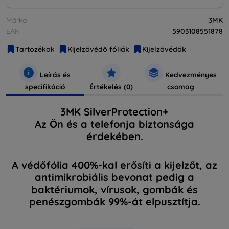
Márka
3MK
EAN
5903108551878
Tartozékok
Kijelzővédő fóliák
Kijelzővédők
Leírás és
Kedvezményes
specifikáció
Értékelés (0)
csomag
3MK SilverProtection+
Az Ön és a telefonja biztonsága
érdekében.
A védőfólia 400%-kal erősíti a kijelzőt, az
antimikrobiális bevonat pedig a
baktériumok, vírusok, gombák és
penészgombák 99%-át elpusztítja.