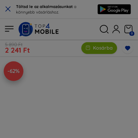
×
Töltsd le az alkalmazásunkat
a
könnyebb vásárláshoz.
0
5 890 Ft
Kosárba
2 241 Ft
-62%