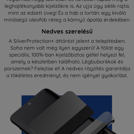
leghajlékonyabb kijelzőkre is. Az ujja úgy siklik rajta,
mint az edzett üveg! És a hab a tortán: egy kiváló
minőségű oleofób réteg a könnyű ápolás érdekében.
Nedves szerelésű
A SilverProtection+ áttörést jelent a telepítésben.
Soha nem volt még ilyen egyszerű! A fóliát egy
speciális, 100%-ban kijelzőbiztos géllel helyezi fel,
amely a készletben található. Légbuborékok és
porszemek? Felejtse el! A nedves rögzítés garantálja
a tökéletes eredményt, és nem igényel gyakorlást.