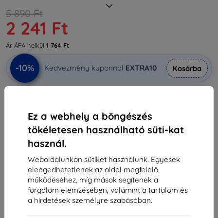
5 890 Ft
2 241 Ft
Ár ÁFA nelkül
1 764 Ft
-10%
Kedvezmény kuponnal
EXTRA10
Kosárba
Raktáron 2 darab
Ez a webhely a böngészés
-
+
tökéletesen használható süti-kat
használ.
Kosárba
Weboldalunkon sütiket használunk. Egyesek
elengedhetetlenek az oldal megfelelő
Mennyiségi kedvezmények
működéséhez, míg mások segítenek a
2db
10%
2 241 Ft/db
forgalom elemzésében, valamint a tartalom és
a hirdetések személyre szabásában.
3db+
15%
2 116 Ft/db