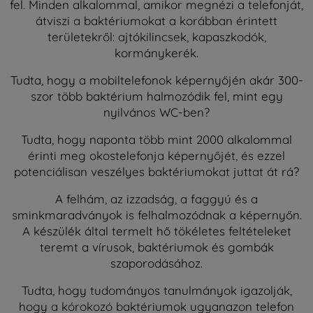
fel. Minden alkalommal, amikor megnézi a telefonját,
átviszi a baktériumokat a korábban érintett
területekről: ajtókilincsek, kapaszkodók,
kormánykerék.
Tudta, hogy a mobiltelefonok képernyőjén akár 300-
szor több baktérium halmozódik fel, mint egy
nyilvános WC-ben?
Tudta, hogy naponta több mint 2000 alkalommal
érinti meg okostelefonja képernyőjét, és ezzel
potenciálisan veszélyes baktériumokat juttat át rá?
A felhám, az izzadság, a faggyú és a
sminkmaradványok is felhalmozódnak a képernyőn.
A készülék által termelt hő tökéletes feltételeket
teremt a vírusok, baktériumok és gombák
szaporodásához.
Tudta, hogy tudományos tanulmányok igazolják,
hogy a kórokozó baktériumok ugyanazon telefon