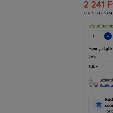
2 241 F
Ár ÁFA nelkül
1 764
Utolsó dara
-
Mennyiségi 
2db
3db+
Szállít
Szállít
Ked
cs
Toko