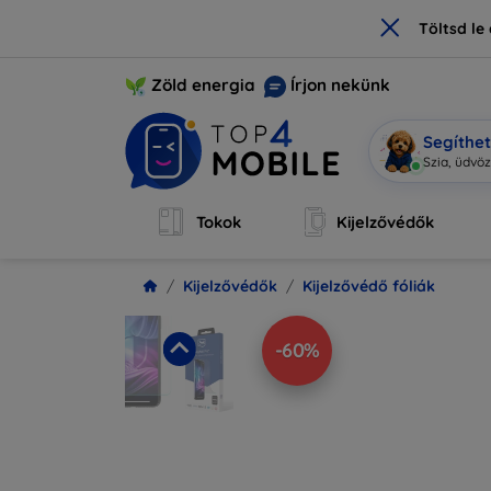
×
Töltsd l
Zöld energia
Írjon nekünk
Segíthe
Mobi vagy
Tokok
Kijelzővédők
Kijelzővédők
Kijelzővédő fóliák
-60%