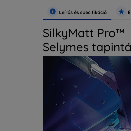
Leírás és specifikáció
É
SilkyMatt Pro™
Selymes tapintá