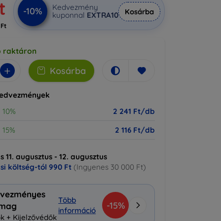
t
Kedvezmény
-10%
Kosárba
kuponnal
EXTRA10
 Ft
b raktáron
+
Kosárba
kedvezmények
10%
2 241 Ft/db
15%
2 116 Ft/db
ás 11. augusztus - 12. augusztus
ási költség-tól
990 Ft
(Ingyenes 30 000 Ft)
vezményes
Több
-15%
omag
információ
k + Kijelzővédők