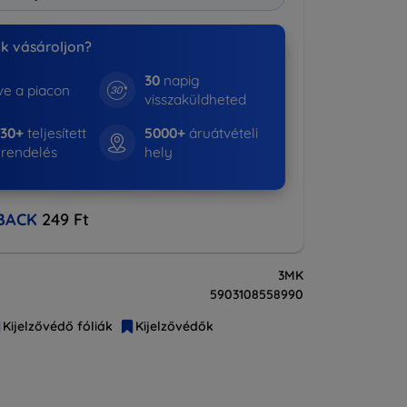
nk vásároljon?
30
napig
e a piacon
visszaküldheted
530+
teljesített
5000+
áruátvételi
rendelés
hely
BACK
249 Ft
3MK
5903108558990
Kijelzővédő fóliák
Kijelzővédők