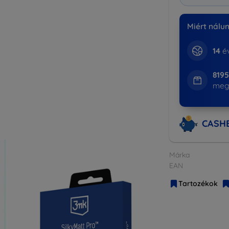
Miért nálu
14
év
819
meg
CASH
Márka
EAN
Tartozékok