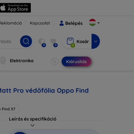
Reklamáció
Kapcsolat
Belépés
Kosár
0
0
0
Elektronika
Kiárusítás
Matt Pro védőfólia Oppo Find
 Find X7
Leírás és specifikáció