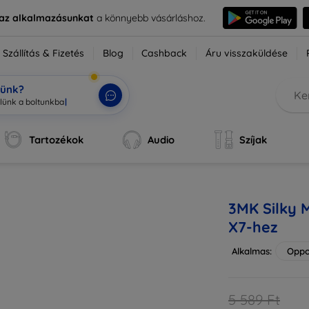
e az alkalmazásunkat
a könnyebb vásárláshoz.
Szállítás & Fizetés
Blog
Cashback
Áru visszaküldése
tünk?
ok,
|
Tartozékok
Audio
Szíjak
3MK Silky 
X7-hez
Alkalmas:
Oppo
5 589 Ft