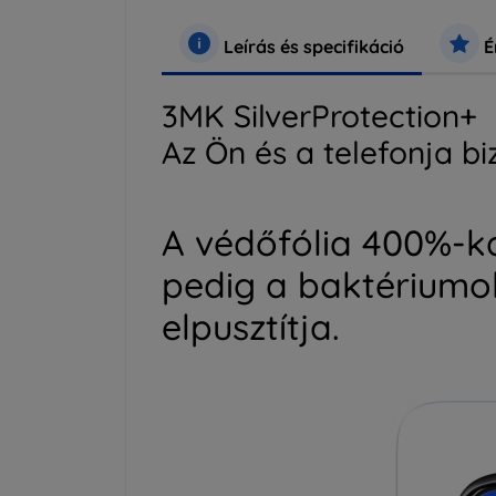
Leírás és specifikáció
É
3MK SilverProtection+
Az Ön és a telefonja b
A védőfólia 400%-kal
pedig a baktériumo
elpusztítja.