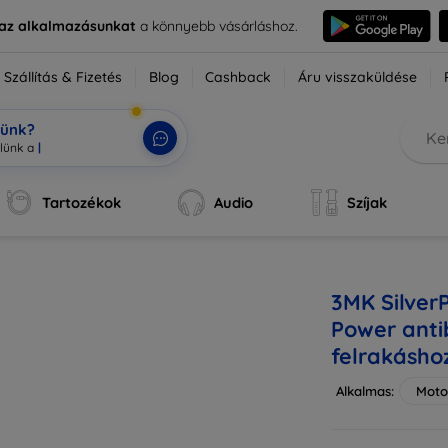
e az alkalmazásunkat
a könnyebb vásárláshoz.
Szállítás & Fizetés
Blog
Cashback
Áru visszaküldése
tünk?
ok,
|
Tartozékok
Audio
Szíjak
3MK Silver
Power antib
felrakásho
Alkalmas:
Moto