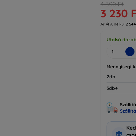
4 390 Ft
3 230 
Ár ÁFA nelkül
2 544
Utolsó dara
-
Mennyiségi 
2db
3db+
Szállít
Szállít
Ked
cs