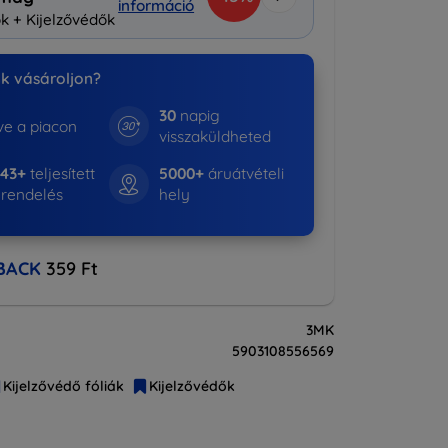
információ
k + Kijelzővédők
nk vásároljon?
30
napig
e a piacon
visszaküldheted
643+
teljesített
5000+
áruátvételi
rendelés
hely
BACK
359 Ft
3MK
5903108556569
Kijelzővédő fóliák
Kijelzővédők