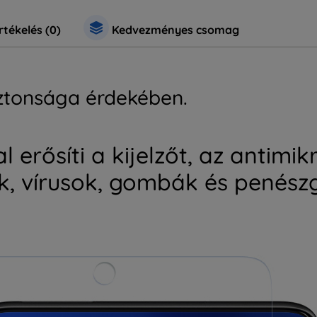
rtékelés (0)
Kedvezményes csomag
iztonsága érdekében.
 erősíti a kijelzőt, az antimik
k, vírusok, gombák és penés