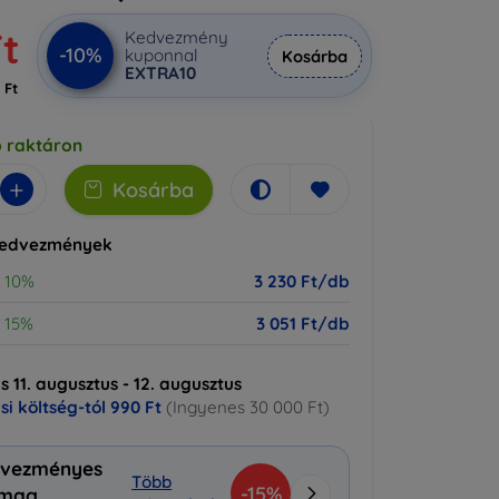
Ft
Kedvezmény
-10%
kuponnal
Kosárba
EXTRA10
 Ft
b raktáron
+
Kosárba
kedvezmények
10%
3 230 Ft/db
15%
3 051 Ft/db
ás 11. augusztus - 12. augusztus
ási költség-tól
990 Ft
(Ingyenes 30 000 Ft)
vezményes
Több
-15%
omag