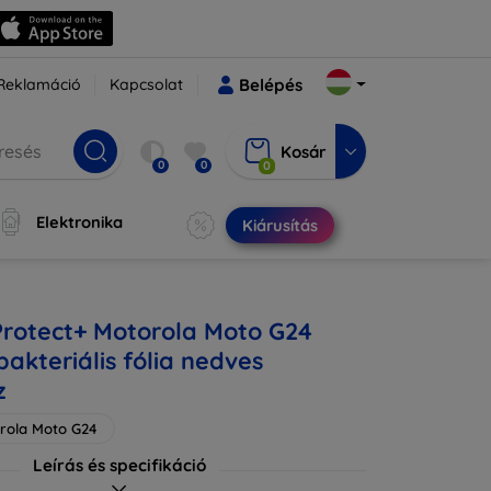
Reklamáció
Kapcsolat
Belépés
Kosár
0
0
0
Elektronika
Kiárusítás
Protect+ Motorola Moto G24
akteriális fólia nedves
z
rola Moto G24
Leírás és specifikáció