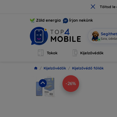
×
Töltsd l
Zöld energia
Írjon nekünk
Segíthe
Mobi vagy
Tokok
Kijelzővédők
Kijelzővédők
Kijelzővédő fóliák
-26%