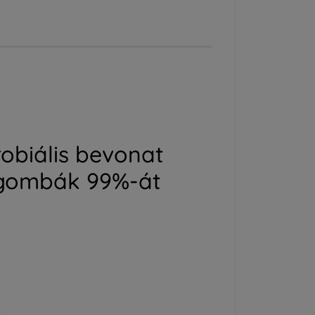
robiális bevonat
zgombák 99%-át