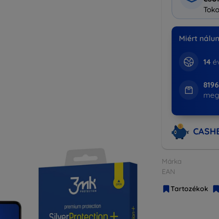
Toko
Miért nálu
14
év
819
meg
CASH
Márka
EAN
Tartozékok