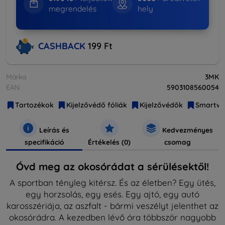
megrendelés
hely
CASHBACK
199 Ft
Márka
3MK
EAN
5903108560054
Tartozékok
Kijelzővédő fóliák
Kijelzővédők
Smartwa
Leírás és
Kedvezményes
specifikáció
Értékelés (0)
csomag
Óvd meg az okosórádat a sérülésektől!
A sportban tényleg kitérsz. És az életben? Egy ütés,
egy horzsolás, egy esés. Egy ajtó, egy autó
karosszériája, az aszfalt - bármi veszélyt jelenthet az
okosórádra. A kezedben lévő óra többször nagyobb