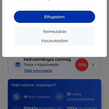
Mennyiségi kedvezmények
2db
10%
1 791 Ft/db
Elfogadom
3db+
15%
1 691 Ft/db
Testreszabás
Szállítás 11. augusztus - 12. augusztus
Visszautasítani
Szállítási költség-tól
990 Ft
(Ingyenes 30 000
Ft)
Kedvezményes csomag
-15%
Tokok + Kijelzővédők
Több információ
Miért nálunk vásároljon?
30
napig
14
éve a piacon
visszaküldheted
819643+
teljesített
5000+
áruátvételi