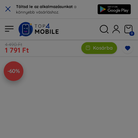
×
Töltsd le az alkalmazásunkat
a
könnyebb vásárláshoz.
0
4 490 Ft
Kosárba
1 791 Ft
-60%