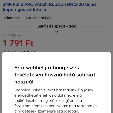
3MK Folia ARC Watch Rubicon RNCF20 teljes
képernyős védőfólia
Alkalmas:
Rubicon RNCF20
Leírás és specifikáció
4 490 Ft
1 791 Ft
Ár ÁFA nelkül
1 410 Ft
-10%
Kedvezmény kuponnal
EXTRA10
Kosárba
Ez a webhely a böngészés
tökéletesen használható süti-kat
használ.
Utolsó darab raktáron
Weboldalunkon sütiket használunk. Egyesek
-
+
elengedhetetlenek az oldal megfelelő
működéséhez, míg mások segítenek a
Kosárba
forgalom elemzésében, valamint a tartalom és
a hirdetések személyre szabásában.