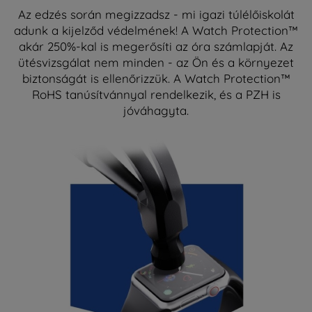
Az edzés során megizzadsz - mi igazi túlélőiskolát
adunk a kijelződ védelmének! A Watch Protection™
akár 250%-kal is megerősíti az óra számlapját. Az
ütésvizsgálat nem minden - az Ön és a környezet
biztonságát is ellenőrizzük. A Watch Protection™
RoHS tanúsítvánnyal rendelkezik, és a PZH is
jóváhagyta.