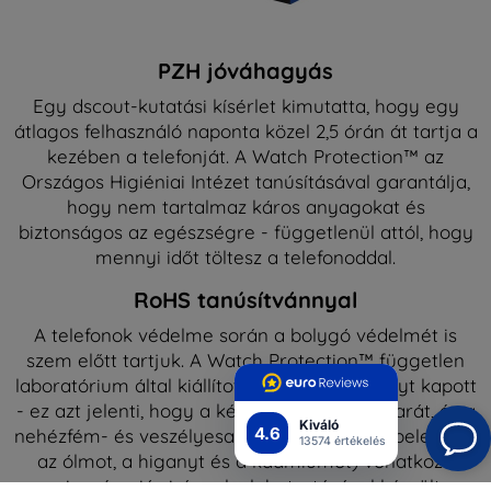
PZH jóváhagyás
Egy dscout-kutatási kísérlet kimutatta, hogy egy
átlagos felhasználó naponta közel 2,5 órán át tartja a
kezében a telefonját. A Watch Protection™ az
Országos Higiéniai Intézet tanúsításával garantálja,
hogy nem tartalmaz káros anyagokat és
biztonságos az egészségre - függetlenül attól, hogy
mennyi időt töltesz a telefonoddal.
RoHS tanúsítvánnyal
A telefonok védelme során a bolygó védelmét is
szem előtt tartjuk. A Watch Protection™ független
laboratórium által kiállított RoHS-tanúsítványt kapott
- ez azt jelenti, hogy a készülék környezetbarát, és a
Kiváló
4.6
nehézfém- és veszélyesanyag-tartalomra (beleértve
13574 értékelés
az ólmot, a higanyt és a kadmiumot) vonatkozó
szigorú uniós irányelvek betartásával készült.