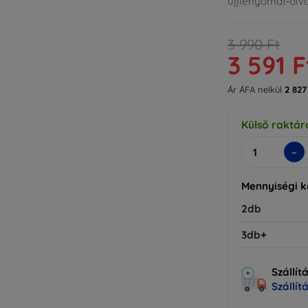
ujjlenyomat‑olva
3 990 Ft
3 591 F
Ár ÁFA nelkül
2 827
Külső raktár
-
Mennyiségi 
2db
3db+
Szállít
Szállít