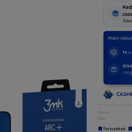
Ked
cs
Toko
Miért nálu
14
év
8194
meg
CASH
Márka
EAN
Tartozékok