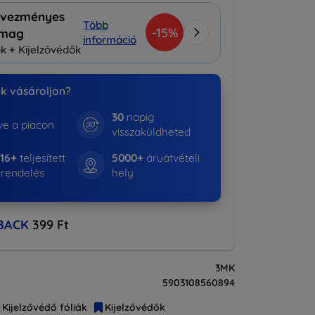
vezményes
Több
-15%
omag
információ
k + Kijelzővédők
nk vásároljon?
30
napig
e a piacon
visszaküldheted
16+
teljesített
5000+
áruátvételi
rendelés
hely
BACK
399 Ft
3MK
5903108560894
Kijelzővédő fóliák
Kijelzővédők