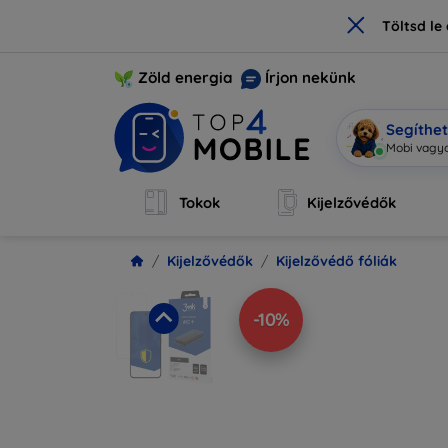
×
Töltsd l
Zöld energia
Írjon nekünk
Segíthe
Mobi vagyo
Tokok
Kijelzővédők
Kijelzővédők
Kijelzővédő fóliák
-10%