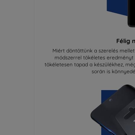
Félig 
Miért döntöttünk a szerelés mellett
módszerrel tökéletes eredményt ér
tökéletesen tapad a készülékhez, még a 
során is könnyedén