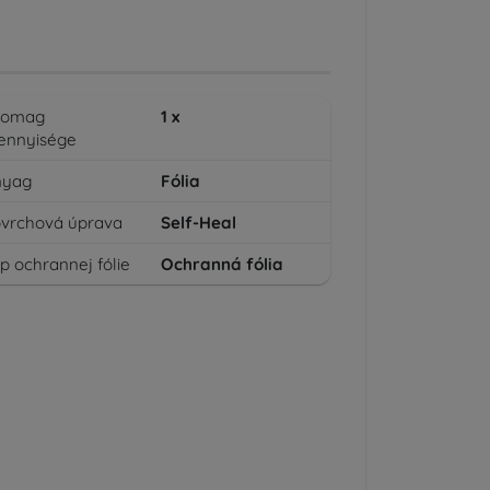
somag
1
x
ennyisége
nyag
Fólia
vrchová úprava
Self-Heal
p ochrannej fólie
Ochranná fólia