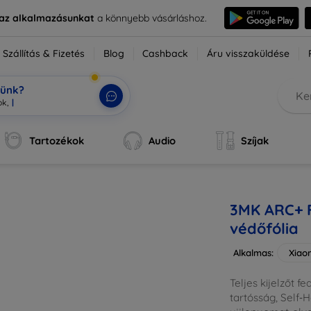
e az alkalmazásunkat
a könnyebb vásárláshoz.
Szállítás & Fizetés
Blog
Cashback
Áru visszaküldése
tünk?
k, a te MI-segítőd
|
Tartozékok
Audio
Szíjak
3MK ARC+ F
védőfólia
Alkalmas:
Xiao
Teljes kijelzőt f
tartósság, Self‑