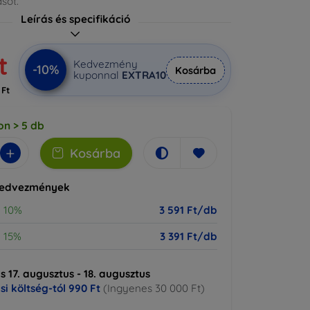
sót.
Leírás és specifikáció
t
Kedvezmény
-10%
Kosárba
kuponnal
EXTRA10
 Ft
on > 5 db
+
Kosárba
kedvezmények
10%
3 591 Ft/db
15%
3 391 Ft/db
ás 17. augusztus - 18. augusztus
ási költség-tól
990 Ft
(Ingyenes 30 000 Ft)