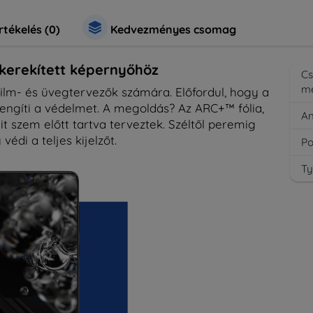
rtékelés (0)
Kedvezményes csomag
ekerekített képernyőhöz
C
m
 a film- és üvegtervezők számára. Előfordul, hogy a
yengíti a védelmet. A megoldás? Az ARC+™ fólia,
A
t szem előtt tartva terveztek. Széltől peremig
 védi a teljes kijelzőt.
Po
Ty