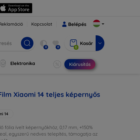
Reklamáció
Kapcsolat
Belépés
Kosár
0
0
0
Elektronika
Kiárusítás
ilm Xiaomi 14 teljes képernyős
mi 14
edő fólia ívelt képernyőkhöz, 0,17 mm, +150%
Heal, egyszerű nedves telepítés, támogatja az