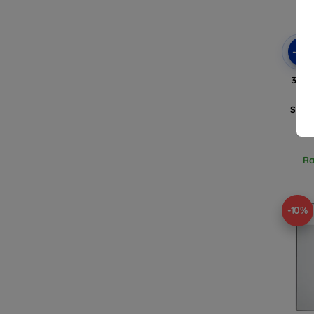
-10
3mk 
ka
Sams
U
Ra
-10%