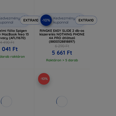
Kedvezmény
Kedvezmény
-10%
EXTRA10
EXTRA10
uponnal
kuponnal
lmi fólia Spigen
RINGKE EASY SLIDE 2 db-os
w MacBook Neo 13
kiszerelés NOTHING PHONE
ivacy (AFL11670)
4A PRO átlátszó
(8800328818897)
14 490 Ft
6 290 Ft
3 041 Ft
5 661 Ft
 darab raktáron
Raktáron > 5 darab
-10%