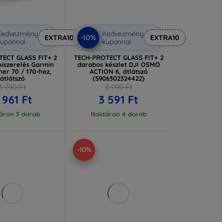
Kedvezmény
Kedvezmény
-10%
EXTRA10
EXTRA10
uponnal
kuponnal
ECT GLASS FIT+ 2
TECH-PROTECT GLASS FIT+ 2
kiszerelés Garmin
darabos készlet DJI OSMO
er 70 / 170-hez,
ACTION 6, átlátszó
átlátszó
(5906302324422)
3 290 Ft
3 990 Ft
 961 Ft
3 591 Ft
áron 3 darab
Raktáron 4 darab
-10%