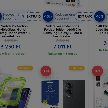
Kedvezmény
Kedvezmény
%
-10%
-10%
EXTRA10
EXTRA10
kuponnal
kuponnal
k
 Watch Protection
3mk SilverProtection+
3MK Flex
exibleGlass Hibrid
Folded Edition védőfólia
üveg Sa
üveg Honor Watch 6
Samsung Galaxy Z Fold 8
Fold 
készülékhez
készülékhez
3 590 Ft
7 790 Ft
3
3 230 Ft
7 011 Ft
Raktá
aktáron 4 darab
Raktáron > 5 darab
Újdonság
Újdonság
-10%
-10%