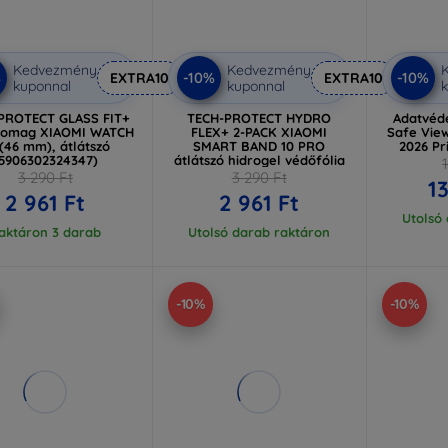
Kedvezmény
Kedvezmény
%
-10%
-10%
EXTRA10
EXTRA10
kuponnal
kuponnal
k
PROTECT GLASS FIT+
TECH-PROTECT HYDRO
Adatvéde
csomag XIAOMI WATCH
FLEX+ 2-PACK XIAOMI
Safe Vie
(46 mm), átlátszó
SMART BAND 10 PRO
2026 Pr
5906302324347)
átlátszó hidrogel védőfólia
3 290 Ft
3 290 Ft
1
2 961 Ft
2 961 Ft
Utolsó
aktáron 3 darab
Utolsó darab raktáron
-10%
-10%