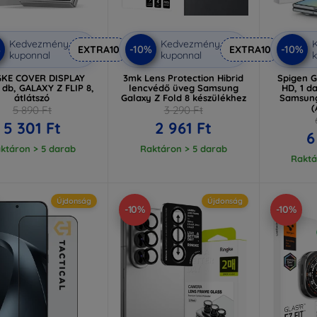
Kedvezmény
Kedvezmény
%
-10%
-10%
EXTRA10
EXTRA10
kuponnal
kuponnal
k
GKE COVER DISPLAY
3mk Lens Protection Hibrid
Spigen Gl
 db, GALAXY Z FLIP 8,
lencvédő üveg Samsung
HD, 1 d
átlátszó
Galaxy Z Fold 8 készülékhez
Samsung
(
5 890 Ft
3 290 Ft
5 301 Ft
2 961 Ft
6
ktáron > 5 darab
Raktáron > 5 darab
Raktá
Újdonság
Újdonság
-10%
-10%