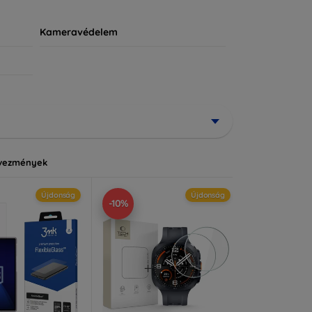
Kameravédelem
vezmények
Újdonság
Újdonság
-10%