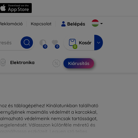
Reklamáció
Kapcsolat
Belépés
Kosár
0
0
0
Elektronika
Kiárusítás
ához és táblagépéhez! Kínálatunkban található
épernyőjének maximális védelmét a karcokkal,
lkalmazható védelmeink nemcsak tartósságot,
 megjelenését. Válasszon különféle méretű és
asználhassa eszközeit. Legyen szó teljes
kínálunk megoldásokat minden eszközre.