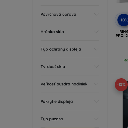
Povrchová úprava
-10
Hrúbka skla
RIN
PRO, 2
Typ ochrany displeja
Ra
Tvrdosť skla
Veľkosť puzdra hodiniek
-10%
Pokrytie displeja
Typ puzdra