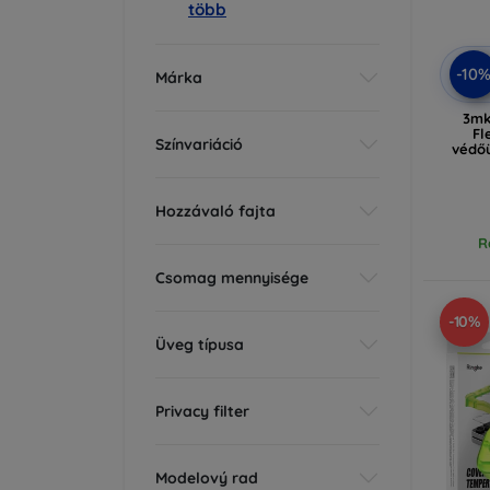
több
-10
Márka
3mk
Fl
Színvariáció
védő
Hozzávaló fajta
R
Csomag mennyisége
-10%
Üveg típusa
Privacy filter
Modelový rad