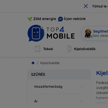
×
Töltsd l
Zöld energia
Írjon nekünk
Segíthe
Mobi vagy
Tokok
Kijelzővédők
Kijelzővédők
Kije
SZŰRÉS
Fedezz
Hozzáferhetőség
üvegfó
ütések
hanem 
Ár
stílus
fedésr