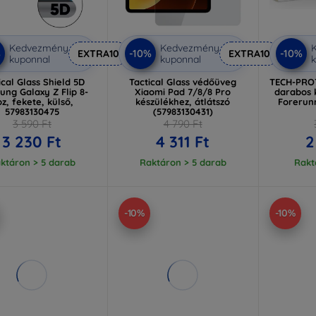
Kedvezmény
Kedvezmény
%
-10%
-10%
EXTRA10
EXTRA10
kuponnal
kuponnal
k
ical Glass Shield 5D
Tactical Glass védőüveg
TECH-PROT
ng Galaxy Z Flip 8-
Xiaomi Pad 7/8/8 Pro
darabos 
z, fekete, külső,
készülékhez, átlátszó
Forerunn
57983130475
(57983130431)
3 590 Ft
4 790 Ft
3 230 Ft
4 311 Ft
2
ktáron > 5 darab
Raktáron > 5 darab
Rakt
-10%
-10%