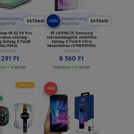
Kedvezmény
Kedvezmény
-10%
EXTRA10
EXTRA10
uponnal
kuponnal
ass tR EZ Fit Pro
EF-UF976CTE Samsung
arabos csomag -
tükröződésgátló védőfólia
 Galaxy Z Fold8
Galaxy Z Fold 8 Ultra
AGL11942)
készülékhez (57983131105)
6 990 Ft
9 290 Ft
 291 Ft
8 360 Ft
ron > 5 darab
Raktáron > 5 darab
Újdonság
-10%