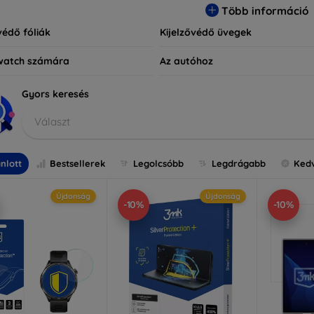
Több információ
védő fóliák
Kijelzővédő üvegek
watch számára
Az autóhoz
Gyors keresés
Választ
nlott
Bestsellerek
Legolcsóbb
Legdrágabb
Ked
Újdonság
Újdonság
-10%
-10%