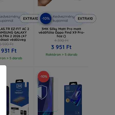
Kedvezmény
Kedvezmény
-10%
EXTRA10
EXTRA10
uponnal
kuponnal
AS.TR EZ-FIT AC 2
3MK Silky Matt Pro matt
SAMSUNG GALAXY
védőfólia Oppo Find X9 Pro-
LTRA 2 2026 (47
hoz ()
látszó védőüveg
4 390 Ft
6 590 Ft
3 951 Ft
 931 Ft
Raktáron > 5 darab
ron > 5 darab
-10%