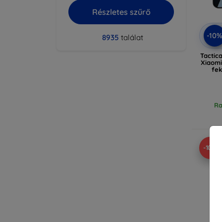
Részletes szűrő
-10
8935
találat
Tactic
Xiaomi
fek
Ra
-10%