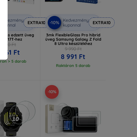
Kedvezmény
Kedvezmény
-10%
EXTRA10
EXTRA10
uponnal
kuponnal
Glass edzett üveg
3mk FlexibleGlass Pro hibrid
omi 17T-hez
üveg Samsung Galaxy Z Fold
8 Ultra készülékhez
3 290 Ft
9 990 Ft
 961 Ft
8 991 Ft
ron > 5 darab
Raktáron 5 darab
-10%