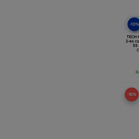
-10
TECH-
2-es 
S5 
(
R
-10%