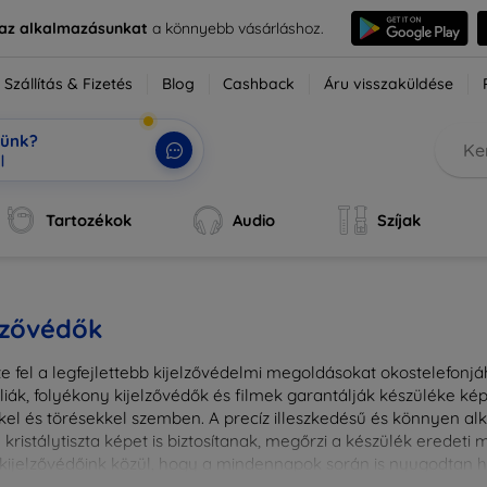
e az alkalmazásunkat
a könnyebb vásárláshoz.
Szállítás & Fizetés
Blog
Cashback
Áru visszaküldése
tünk?
ok,
|
Tartozékok
Audio
Szíjak
lzővédők
e fel a legfejlettebb kijelzővédelmi megoldásokat okostelefonj
liák, folyékony kijelzővédők és filmek garantálják készüléke k
kel és törésekkel szemben. A precíz illeszkedésű és könnyen a
kristálytiszta képet is biztosítanak, megőrzi a készülék eredeti
ú kijelzővédőink közül, hogy a mindennapok során is nyugodtan h
ől vagy íves kijelzővédelemről, a minőséget szem előtt tartva 