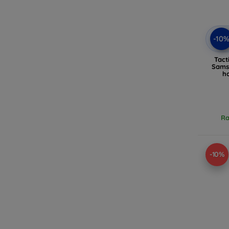
-10
Tact
Samsu
ho
Ra
-10%