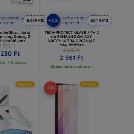
Kedvezmény
Kedvezmény
-10%
EXTRA10
EXTRA10
uponnal
kuponnal
ibleGlass hibrid
TECH-PROTECT GLASS FIT+ 2
msung Galaxy Z
db SAMSUNG GALAXY
8 készülékhez
WATCH ULTRA 2 2026 (47
MM) átlátszó
3 590 Ft
(5906302324668)
3 290 Ft
 230 Ft
2 961 Ft
ron > 5 darab
Utolsó darab raktáron
Újdonság
Újdonság
-10%