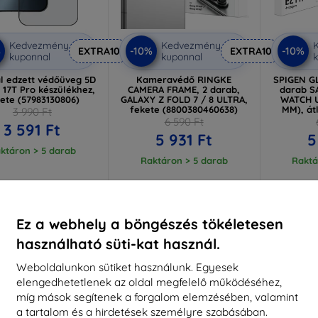
Kedvezmény
Kedvezmény
%
-10%
-10%
EXTRA10
EXTRA10
kuponnal
kuponnal
k
al edzett védőüveg 5D
Kameravédő RINGKE
SPIGEN GL
 17T Pro készülékhez,
CAMERA FRAME, 2 darab,
darab 
ete (57983130806)
GALAXY Z FOLD 7 / 8 ULTRA,
WATCH U
fekete (8800380460638)
MM), át
3 990 Ft
6 590 Ft
3 591 Ft
5 931 Ft
5
ktáron > 5 darab
Raktáron > 5 darab
Raktá
-10%
-10%
Ez a webhely a böngészés tökéletesen
használható süti-kat használ.
Weboldalunkon sütiket használunk. Egyesek
elengedhetetlenek az oldal megfelelő működéséhez,
míg mások segítenek a forgalom elemzésében, valamint
a tartalom és a hirdetések személyre szabásában.