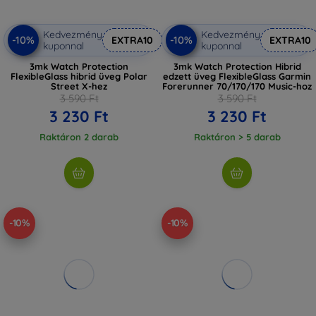
Kedvezmény
Kedvezmény
-10%
-10%
EXTRA10
EXTRA10
kuponnal
kuponnal
3mk Watch Protection
3mk Watch Protection Hibrid
FlexibleGlass hibrid üveg Polar
edzett üveg FlexibleGlass Garmin
Street X-hez
Forerunner 70/170/170 Music-hoz
3 590 Ft
3 590 Ft
3 230 Ft
3 230 Ft
Raktáron 2 darab
Raktáron > 5 darab
-10%
-10%