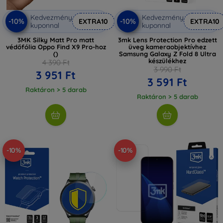
Kedvezmény
Kedvezmény
-10%
-10%
EXTRA10
EXTRA10
kuponnal
kuponnal
3MK Silky Matt Pro matt
3mk Lens Protection Pro edzett
védőfólia Oppo Find X9 Pro-hoz
üveg kameraobjektívhez
()
Samsung Galaxy Z Fold 8 Ultra
készülékhez
4 390 Ft
3 990 Ft
3 951 Ft
3 591 Ft
Raktáron > 5 darab
Raktáron > 5 darab
-10%
-10%