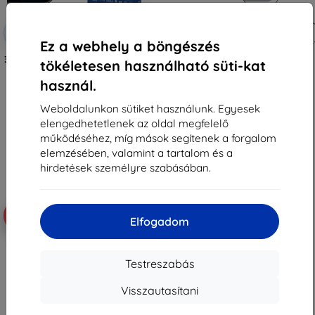
Kedvezmény
Kedvezmény
-10%
-10%
EXTRA10
EXTRA10
kuponnal
kuponnal
Ez a webhely a böngészés
3mk FlexibleGlass Pro hibrid üveg
Tactical Glass Shield 5D Samsung
tökéletesen használható süti-kat
Samsung Galaxy Z Fold 8 Ultra
Galaxy Z Flip 8-hoz, fekete, külső,
készülékhez
57983130475
használ.
9 990 Ft
3 590 Ft
8 991 Ft
3 230 Ft
Weboldalunkon sütiket használunk. Egyesek
elengedhetetlenek az oldal megfelelő
Raktáron 5 darab
Raktáron > 5 darab
működéséhez, míg mások segítenek a forgalom
elemzésében, valamint a tartalom és a
hirdetések személyre szabásában.
-10%
-10%
Elfogadom
Testreszabás
Visszautasítani