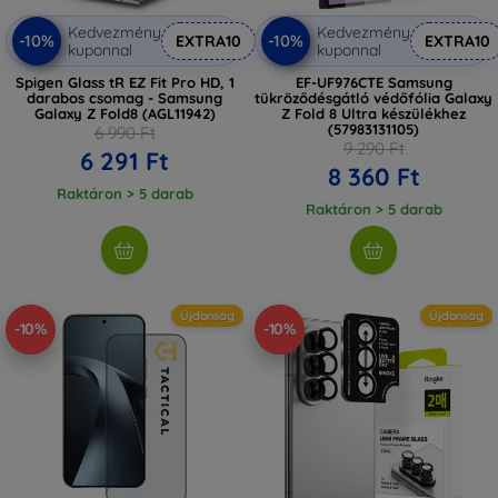
Kedvezmény
Kedvezmény
-10%
-10%
EXTRA10
EXTRA10
kuponnal
kuponnal
Spigen Glass tR EZ Fit Pro HD, 1
EF-UF976CTE Samsung
darabos csomag - Samsung
tükröződésgátló védőfólia Galaxy
Galaxy Z Fold8 (AGL11942)
Z Fold 8 Ultra készülékhez
(57983131105)
6 990 Ft
9 290 Ft
6 291 Ft
8 360 Ft
Raktáron > 5 darab
Raktáron > 5 darab
Újdonság
Újdonság
-10%
-10%