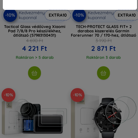
Kedvezmény
Kedvezmény
-10%
-10%
EXTRA10
EXTRA10
kuponnal
kuponnal
Tactical Glass védőüveg Xiaomi
TECH-PROTECT GLASS FIT+ 2
Pad 7/8/8 Pro készülékhez,
darabos kiszerelés Garmin
átlátszó (57983130431)
Forerunner 70 / 170-hez, átlátszó
4 690 Ft
3 190 Ft
4 221 Ft
2 871 Ft
Raktáron > 5 darab
Raktáron 3 darab
-10%
-10%