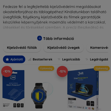
Fedezze fel a legfejlettebb kijelzővédelmi megoldásokat
okostelefonjához és táblagépéhez! Kínálatunkban található
üvegfóliák, folyékony kijelzővédők és filmek garantálják
készüléke képernyőjének maximális védelmét a karcokkal,
ütésekkel és törésekkel szemben. A precíz illeszkedésű és
könnyen alkalmazható védelmeink nemcsak tartósságot,
hanem kristálytiszta képet is biztosítanak, megőrzi a
Több információ
készülék eredeti megjelenését. Válasszon különféle méretű
Kijelzővédő fóliák
Kijelzővédő üvegek
Kameravéd
és stílusú kijelzővédőink közül, hogy a mindennapok során is
nyugodtan használhassa eszközeit. Legyen szó teljes
fedésről vagy íves kijelzővédelemről, a minőséget szem
Ajánlott
Bestsellerek
Legolcsóbb
Legdrágabb
előtt tartva kínálunk megoldásokat minden eszközre.
Újdonság
Újdonság
-10%
-10%