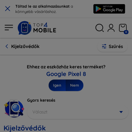
×
Töltsd le az alkalmazásunkat
a
könnyebb vásárláshoz.
0
Kijelzővédők
Szűrés
Ehhez az eszközhöz keres terméket?
Google Pixel 8
Igen
Nem
Gyors keresés
Választ
Kijelzővédők