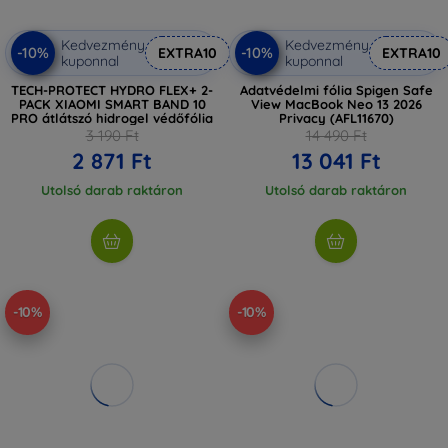
Kedvezmény
Kedvezmény
-10%
-10%
EXTRA10
EXTRA10
kuponnal
kuponnal
TECH-PROTECT HYDRO FLEX+ 2-
Adatvédelmi fólia Spigen Safe
PACK XIAOMI SMART BAND 10
View MacBook Neo 13 2026
PRO átlátszó hidrogel védőfólia
Privacy (AFL11670)
3 190 Ft
14 490 Ft
2 871 Ft
13 041 Ft
Utolsó darab raktáron
Utolsó darab raktáron
-10%
-10%