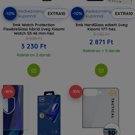
Kedvezmény
Kedvezmény
-10%
-10%
EXTRA10
EXTRA10
kuponnal
kuponnal
3mk Watch Protection
3mk HardGlass edzett üveg
FlexibleGlass hibrid üveg Xiaomi
Xiaomi 17T-hez
Watch S5 46 mm-hez
3 190 Ft
3 590 Ft
2 871 Ft
3 230 Ft
Raktáron > 5 darab
Raktáron 2 darab
-10%
-10%