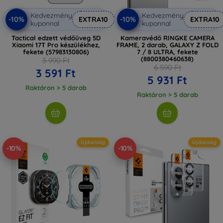
Kedvezmény
Kedvezmény
-10%
-10%
EXTRA10
EXTRA10
kuponnal
kuponnal
Tactical edzett védőüveg 5D
Kameravédő RINGKE CAMERA
Xiaomi 17T Pro készülékhez,
FRAME, 2 darab, GALAXY Z FOLD
fekete (57983130806)
7 / 8 ULTRA, fekete
(8800380460638)
3 990 Ft
6 590 Ft
3 591 Ft
5 931 Ft
Raktáron > 5 darab
Raktáron > 5 darab
Újdonság
Újdonság
-10%
-10%