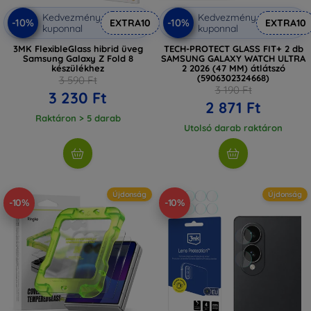
Kedvezmény
Kedvezmény
-10%
-10%
EXTRA10
EXTRA10
kuponnal
kuponnal
3MK FlexibleGlass hibrid üveg
TECH-PROTECT GLASS FIT+ 2 db
Samsung Galaxy Z Fold 8
SAMSUNG GALAXY WATCH ULTRA
készülékhez
2 2026 (47 MM) átlátszó
(5906302324668)
3 590 Ft
3 190 Ft
3 230 Ft
2 871 Ft
Raktáron > 5 darab
Utolsó darab raktáron
Újdonság
Újdonság
-10%
-10%