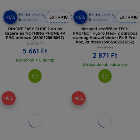
Kedvezmény
Kedvezmény
-10%
-10%
EXTRA10
EXTRA10
kuponnal
kuponnal
RINGKE EASY SLIDE 2 db-os
Hidrogél védőfólia TECH-
kiszerelés NOTHING PHONE 4A
PROTECT Hydro Flex+ 2 darabos
PRO átlátszó (8800328818897)
csomag Huawei Watch Fit 5 Pro-
hoz, átlátszó (5906302323852)
6 290 Ft
3 190 Ft
5 661 Ft
2 871 Ft
Raktáron > 5 darab
Utolsó darab raktáron
-10%
-10%