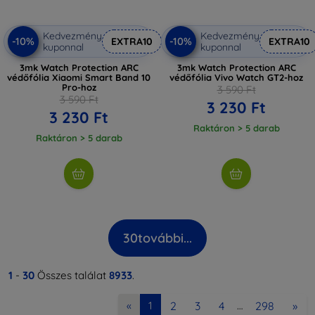
Kedvezmény
Kedvezmény
-10%
-10%
EXTRA10
EXTRA10
kuponnal
kuponnal
3mk Watch Protection ARC
3mk Watch Protection ARC
védőfólia Xiaomi Smart Band 10
védőfólia Vivo Watch GT2-hoz
Pro-hoz
3 590 Ft
3 590 Ft
3 230 Ft
3 230 Ft
Raktáron > 5 darab
Raktáron > 5 darab
30
további...
1
-
30
Összes találat
8933
.
2
3
4
298
»
«
1
…