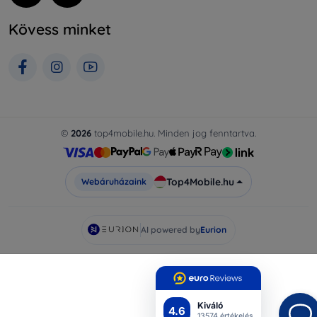
Kövess minket
©
2026
top4mobile.hu. Minden jog fenntartva.
Top4Mobile.hu
Webáruházaink
AI powered by
Eurion
Kiváló
4.6
13574 értékelés