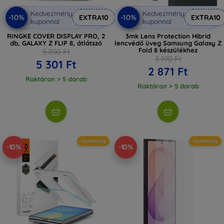
Kedvezmény
Kedvezmény
-10%
-10%
EXTRA10
EXTRA10
kuponnal
kuponnal
RINGKE COVER DISPLAY PRO, 2
3mk Lens Protection Hibrid
db, GALAXY Z FLIP 8, átlátszó
lencvédő üveg Samsung Galaxy Z
Fold 8 készülékhez
5 890 Ft
3 190 Ft
5 301 Ft
2 871 Ft
Raktáron > 5 darab
Raktáron > 5 darab
Újdonság
Újdonság
-10%
-10%