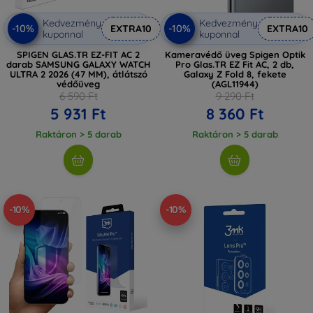
Kedvezmény
Kedvezmény
-10%
-10%
EXTRA10
EXTRA10
kuponnal
kuponnal
SPIGEN GLAS.TR EZ-FIT AC 2
Kameravédő üveg Spigen Optik
darab SAMSUNG GALAXY WATCH
Pro Glas.TR EZ Fit AC, 2 db,
ULTRA 2 2026 (47 MM), átlátszó
Galaxy Z Fold 8, fekete
védőüveg
(AGL11944)
6 590 Ft
9 290 Ft
5 931 Ft
8 360 Ft
Raktáron > 5 darab
Raktáron > 5 darab
-10%
-10%