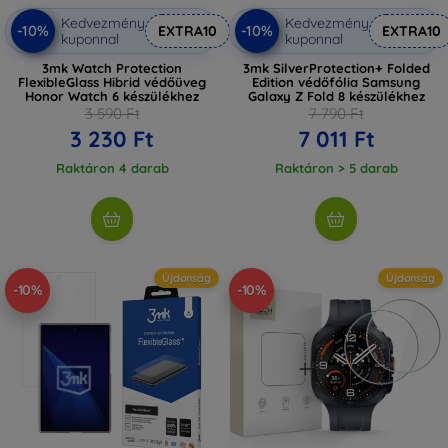
Kedvezmény
Kedvezmény
-10%
-10%
EXTRA10
EXTRA10
kuponnal
kuponnal
3mk Watch Protection
3mk SilverProtection+ Folded
FlexibleGlass Hibrid védőüveg
Edition védőfólia Samsung
Honor Watch 6 készülékhez
Galaxy Z Fold 8 készülékhez
3 590 Ft
7 790 Ft
3 230 Ft
7 011 Ft
Raktáron 4 darab
Raktáron > 5 darab
Újdonság
Újdonság
-10%
-10%