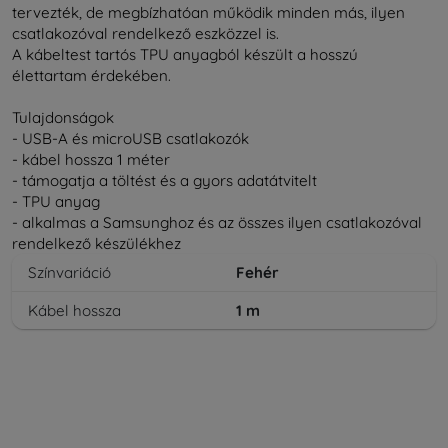
tervezték, de megbízhatóan működik minden más, ilyen
csatlakozóval rendelkező eszközzel is.
A kábeltest tartós TPU anyagból készült a hosszú
élettartam érdekében.
Tulajdonságok
- USB-A és microUSB csatlakozók
- kábel hossza 1 méter
- támogatja a töltést és a gyors adatátvitelt
- TPU anyag
- alkalmas a Samsunghoz és az összes ilyen csatlakozóval
rendelkező készülékhez
Színvariáció
Fehér
Kábel hossza
1
m