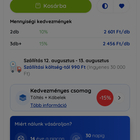
Kosárba
Mennyiségi kedvezmények
2db
10%
2 601 Ft/db
3db+
15%
2 456 Ft/db
Szállítás 12. augusztus - 13. augusztus
Szállítási költség-tól
990 Ft
(Ingyenes 30 000
Ft)
Kedvezményes csomag
-15%
Töltés + Kábelek
Több információ
Miért nálunk vásároljon?
30
napig
14
éve a piacon