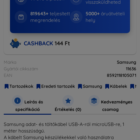
visszaküldheted
819643+
teljesített
5000+
áruátvételi
megrendelés
hely
CASHBACK
144 Ft
Márka
Samsung
Gyártói cikkszám
11636
EAN
8592118105071
Tartozékok
Eredeti tartozék
Samsung
Kábelek
Mi
Leírás és
Kedvezményes
specifikáció
Értékelés (0)
csomag
Samsung adat- és töltőkábel USB-A-ról microUSB-re, 1
méter hosszúságú.
A kábelt Samsung készülékekkel való használatra