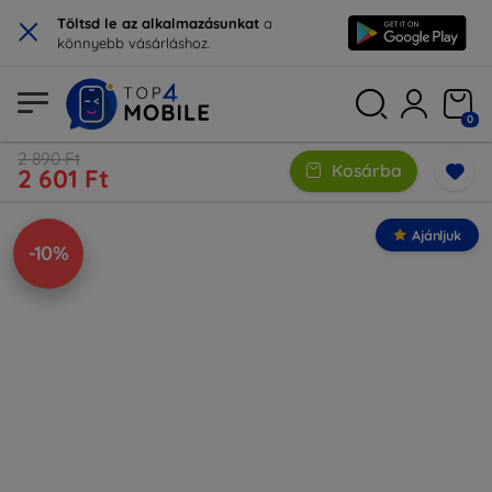
×
Töltsd le az alkalmazásunkat
a
könnyebb vásárláshoz.
0
2 890 Ft
Kosárba
2 601 Ft
Ajánljuk
-10%