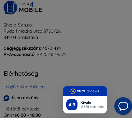
Shield-Sk s.r.o.
Rudolf Mocka utca 3750/2A
841 04 Bratislava
Cégjegyzékszám:
46701494
ÁFA-azonosító:
SK2023549671
Elérhetőség
info@top4mobile.eu
Írjon nekünk
Kiváló
4.6
13575 értékelés
Hétfőtől péntekig:
Online
8:00 - 16:00
Szombat és vasárnap: