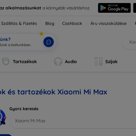
e az alkalmazásunkat
a könnyebb vásárláshoz.
Szállítás & Fizetés
Blog
Cashback
Áru visszaküldése
tünk?
Tartozékok
Audio
Szíjak
k és tartozékok Xiaomi Mi Max
Gyors keresés
Xiaomi Mi Max