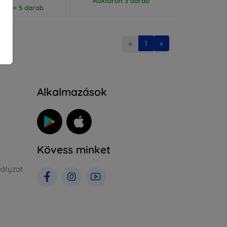
Raktáron 3 darab
ron > 5 darab
«
1
»
Alkalmazások
Kövess minket
ályzat