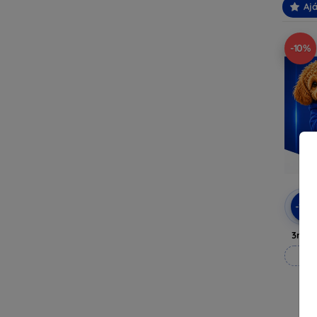
Ajá
-10%
-10
3mk A
M