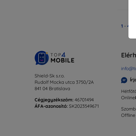
Ra
1
-
4
Ös
Elér
info@t
Shield-Sk s.r.o.
Ír
Rudolf Mocka utca 3750/2A
841 04 Bratislava
Hétfőtő
Online
Cégjegyzékszám:
46701494
ÁFA-azonosító:
SK2023549671
Szomba
Offline