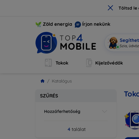
×
Töltsd l
Zöld energia
Írjon nekünk
Segíthe
Szi
|
Tokok
Kijelzővédők
Katalógus
Toko
SZŰRÉS
Hozzáferhetőség
4
találat