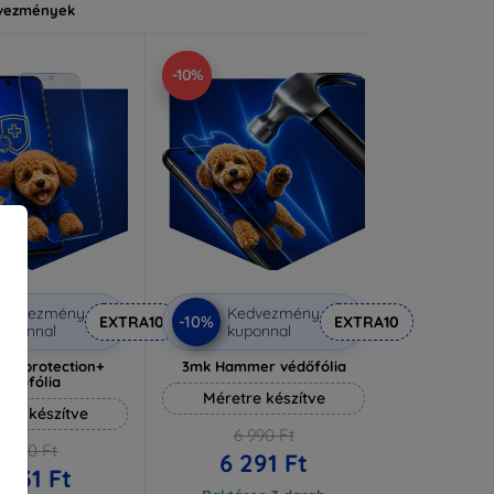
vezmények
-10%
Kedvezmény
Kedvezmény
-10%
EXTRA10
EXTRA10
uponnal
kuponnal
lverprotection+
3mk Hammer védőfólia
védőfólia
Méretre készítve
tre készítve
6 990 Ft
6 590 Ft
6 291 Ft
 931 Ft