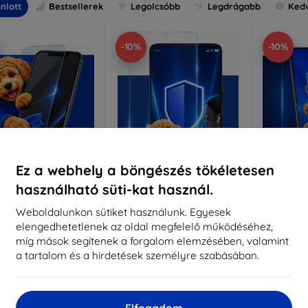
nlott
Bestsellerek
Legolcsóbb
Legdrágabb
Ked
-10%
-10%
Ez a webhely a böngészés tökéletesen
használható süti-kat használ.
Kedvezmény
Kedvezmény
%
-10%
-10%
EXTRA10
EXTRA10
kuponnal
kuponnal
k
Weboldalunkon sütiket használunk. Egyesek
elengedhetetlenek az oldal megfelelő működéséhez,
nti-Shock védőüveg
3mk Pure Matt védőüveg
3mk Si
míg mások segítenek a forgalom elemzésében, valamint
éretre készítve
Méretre készítve
a tartalom és a hirdetések személyre szabásában.
Mére
5 890 Ft
4 390 Ft
5 301 Ft
3 951 Ft
5
Elfogadom