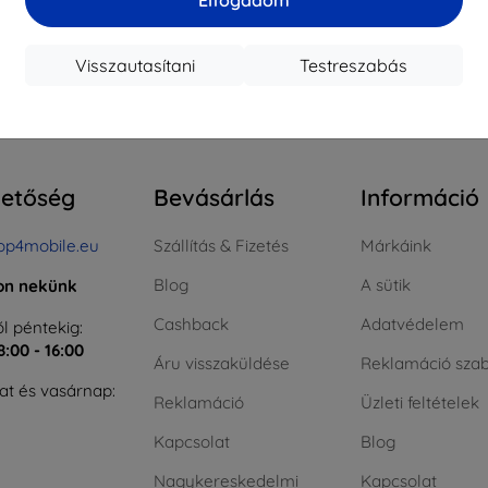
ktáron > 5 darab
Raktáron > 5 darab
Raktá
Visszautasítani
Testreszabás
szes találat
4
.
hetőség
Bevásárlás
Információ
op4mobile.eu
Szállítás & Fizetés
Márkáink
Blog
A sütik
jon nekünk
Cashback
Adatvédelem
l péntekig:
8:00 - 16:00
Áru visszaküldése
Reklamáció szab
t és vasárnap:
Reklamáció
Üzleti feltételek
Kapcsolat
Blog
Nagykereskedelmi
Kapcsolat