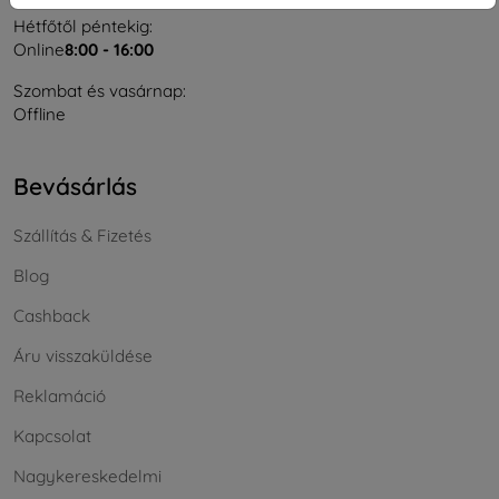
Hétfőtől péntekig:
Online
8:00 - 16:00
Szombat és vasárnap:
Offline
Bevásárlás
Szállítás & Fizetés
Blog
Cashback
Áru visszaküldése
Reklamáció
Kapcsolat
Nagykereskedelmi