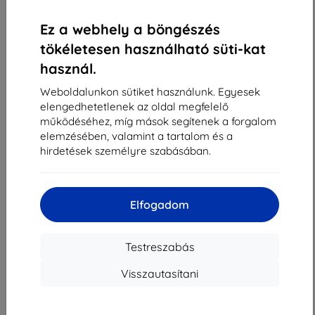
«
1
»
Ez a webhely a böngészés
tökéletesen használható süti-kat
használ.
Weboldalunkon sütiket használunk. Egyesek
elengedhetetlenek az oldal megfelelő
működéséhez, míg mások segítenek a forgalom
Shield-Sk s.r.o.
elemzésében, valamint a tartalom és a
Rudolf Mocka utca 3750/2A
hirdetések személyre szabásában.
841 04 Bratislava
Cégjegyzékszám:
46701494
ÁFA-azonosító:
SK2023549671
Elfogadom
Elérhetőség
Testreszabás
Visszautasítani
info@top4mobile.eu
Írjon nekünk