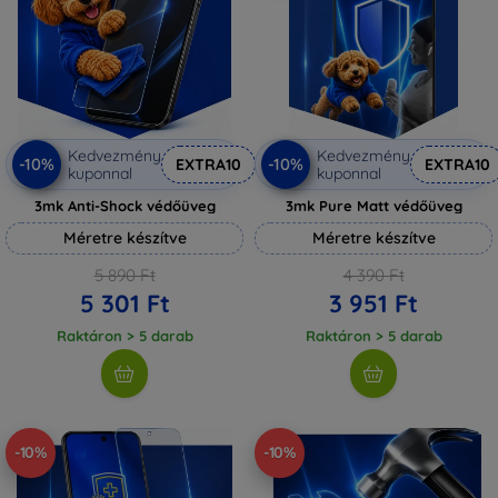
Kedvezmény
Kedvezmény
-10%
-10%
EXTRA10
EXTRA10
kuponnal
kuponnal
3mk Anti-Shock védőüveg
3mk Pure Matt védőüveg
Méretre készítve
Méretre készítve
5 890 Ft
4 390 Ft
5 301 Ft
3 951 Ft
Raktáron > 5 darab
Raktáron > 5 darab
-10%
-10%