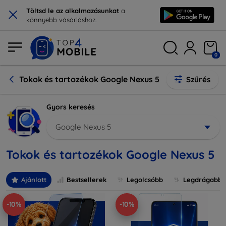
×
Töltsd le az alkalmazásunkat
a
könnyebb vásárláshoz.
0
Tokok és tartozékok Google Nexus 5
Szűrés
Gyors keresés
Google Nexus 5
Tokok és tartozékok Google Nexus 5
Ajánlott
Bestsellerek
Legolcsóbb
Legdrágabb
-10%
-10%