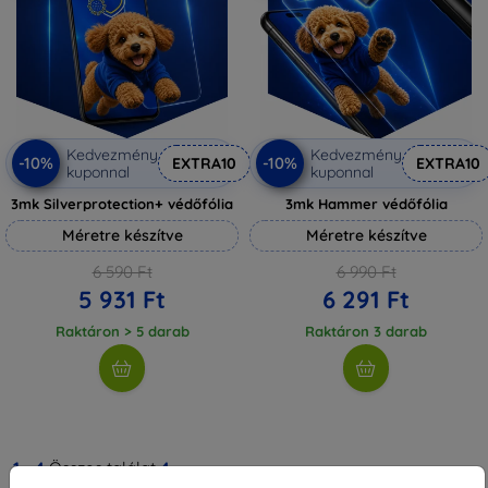
Kedvezmény
Kedvezmény
-10%
-10%
EXTRA10
EXTRA10
kuponnal
kuponnal
3mk Silverprotection+ védőfólia
3mk Hammer védőfólia
Méretre készítve
Méretre készítve
6 590 Ft
6 990 Ft
5 931 Ft
6 291 Ft
Raktáron > 5 darab
Raktáron 3 darab
1
-
4
Összes találat
4
.