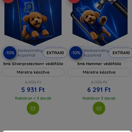
Kedvezmény
Kedvezmény
-10%
-10%
EXTRA10
EXTRA10
kuponnal
kuponnal
3mk Silverprotection+ védőfólia
3mk Hammer védőfólia
Méretre készítve
Méretre készítve
6 590 Ft
6 990 Ft
5 931 Ft
6 291 Ft
Raktáron > 5 darab
Raktáron 3 darab