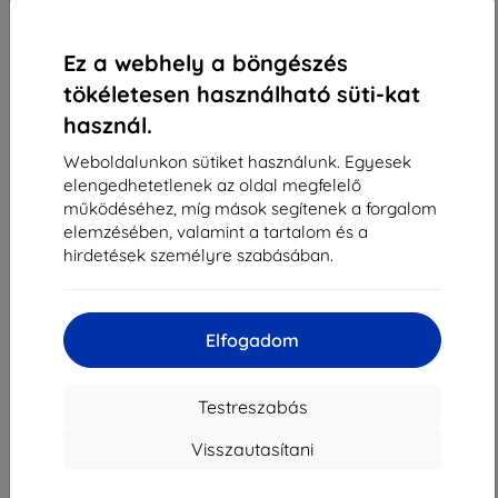
1
-
4
Összes találat
4
.
«
1
»
Ez a webhely a böngészés
tökéletesen használható süti-kat
használ.
Weboldalunkon sütiket használunk. Egyesek
elengedhetetlenek az oldal megfelelő
működéséhez, míg mások segítenek a forgalom
elemzésében, valamint a tartalom és a
Shield-Sk s.r.o.
hirdetések személyre szabásában.
Rudolf Mocka utca 3750/2A
841 04 Bratislava
Cégjegyzékszám:
46701494
Elfogadom
ÁFA-azonosító:
SK2023549671
Testreszabás
Elérhetőség
Visszautasítani
info@top4mobile.eu