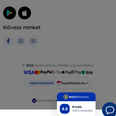
Kövess minket
©
2026
top4mobile.hu. Minden jog fenntartva.
Top4Mobile.hu
Webáruházaink
AI powered by
Eurion
Kiváló
4.6
13575 értékelés