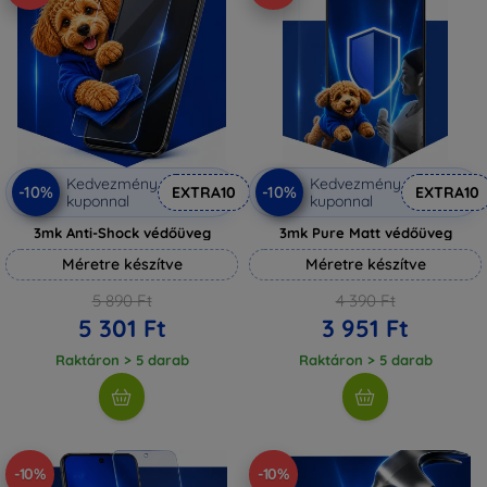
Kedvezmény
Kedvezmény
-10%
-10%
EXTRA10
EXTRA10
kuponnal
kuponnal
3mk Anti-Shock védőüveg
3mk Pure Matt védőüveg
Méretre készítve
Méretre készítve
5 890 Ft
4 390 Ft
5 301 Ft
3 951 Ft
Raktáron > 5 darab
Raktáron > 5 darab
-10%
-10%