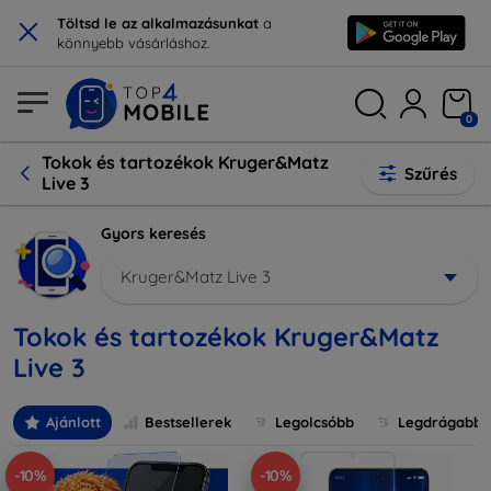
×
Töltsd le az alkalmazásunkat
a
könnyebb vásárláshoz.
0
Tokok és tartozékok Kruger&Matz
Szűrés
Live 3
Gyors keresés
Kruger&Matz Live 3
Tokok és tartozékok Kruger&Matz
Live 3
Ajánlott
Bestsellerek
Legolcsóbb
Legdrágabb
-10%
-10%