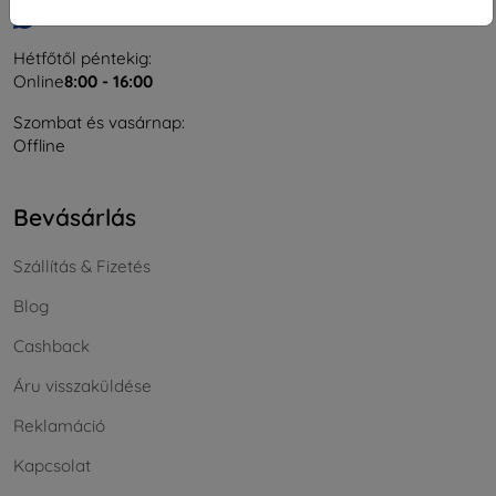
Írjon nekünk
Hétfőtől péntekig:
Online
8:00 - 16:00
Szombat és vasárnap:
Offline
Bevásárlás
Szállítás & Fizetés
Blog
Cashback
Áru visszaküldése
Reklamáció
Kapcsolat