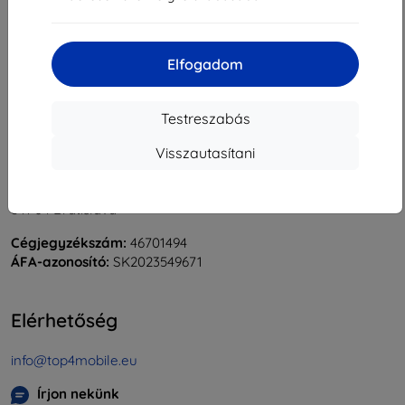
«
1
»
Elfogadom
Testreszabás
Visszautasítani
Shield-Sk s.r.o.
Rudolf Mocka utca 3750/2A
841 04 Bratislava
Cégjegyzékszám:
46701494
ÁFA-azonosító:
SK2023549671
Elérhetőség
info@top4mobile.eu
Írjon nekünk