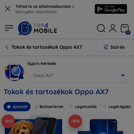
×
Töltsd le az alkalmazásunkat
a
könnyebb vásárláshoz.
0
Tokok és tartozékok Oppo AX7
Szűrés
Gyors keresés
Oppo AX7
Tokok és tartozékok Oppo AX7
Ajánlott
Bestsellerek
Legolcsóbb
Legdrágabb
-10%
-10%