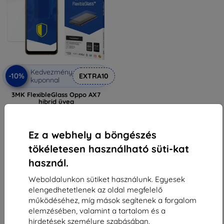
Kedvezmény
-10%
EXTRA10
kuponnal
3MK FlexibleGlass Oppo AX7
hibrid üveg
3 590 Ft
3 230 Ft
Ez a webhely a böngészés
Raktáron > 5 darab
tökéletesen használható süti-kat
használ.
Weboldalunkon sütiket használunk. Egyesek
elengedhetetlenek az oldal megfelelő
működéséhez, míg mások segítenek a forgalom
elemzésében, valamint a tartalom és a
1
-
5
Összes találat
5
.
hirdetések személyre szabásában.