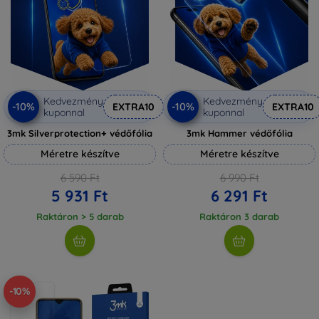
Kedvezmény
Kedvezmény
-10%
-10%
EXTRA10
EXTRA10
kuponnal
kuponnal
3mk Silverprotection+ védőfólia
3mk Hammer védőfólia
Méretre készítve
Méretre készítve
6 590 Ft
6 990 Ft
5 931 Ft
6 291 Ft
Raktáron > 5 darab
Raktáron 3 darab
-10%