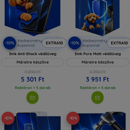
Kedvezmény
Kedvezmény
-10%
-10%
EXTRA10
EXTRA10
kuponnal
kuponnal
3mk Anti-Shock védőüveg
3mk Pure Matt védőüveg
Méretre készítve
Méretre készítve
5 890 Ft
4 390 Ft
5 301 Ft
3 951 Ft
Raktáron > 5 darab
Raktáron > 5 darab
-10%
-10%