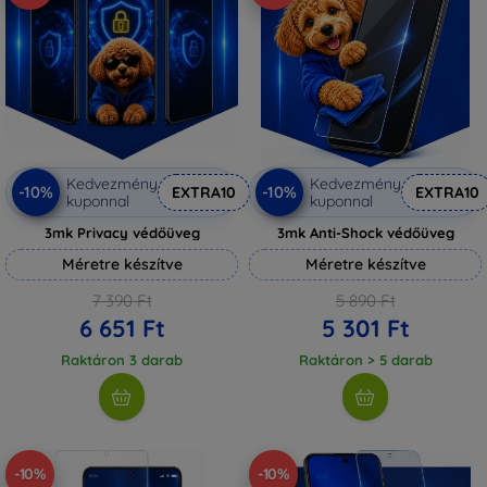
Kedvezmény
Kedvezmény
-10%
-10%
EXTRA10
EXTRA10
kuponnal
kuponnal
3mk Privacy védőüveg
3mk Anti-Shock védőüveg
Méretre készítve
Méretre készítve
7 390 Ft
5 890 Ft
6 651 Ft
5 301 Ft
Raktáron 3 darab
Raktáron > 5 darab
-10%
-10%