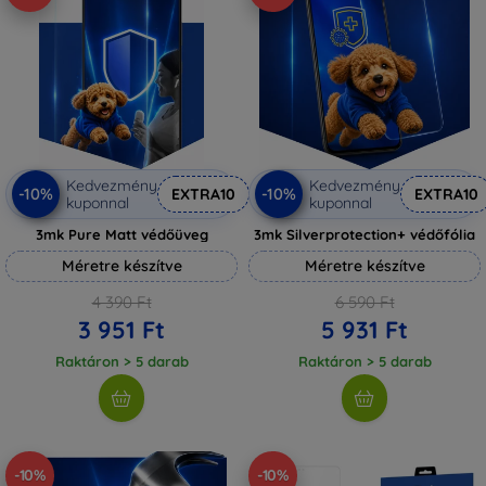
Kedvezmény
Kedvezmény
-10%
-10%
EXTRA10
EXTRA10
kuponnal
kuponnal
3mk Pure Matt védőüveg
3mk Silverprotection+ védőfólia
Méretre készítve
Méretre készítve
4 390 Ft
6 590 Ft
3 951 Ft
5 931 Ft
Raktáron > 5 darab
Raktáron > 5 darab
-10%
-10%