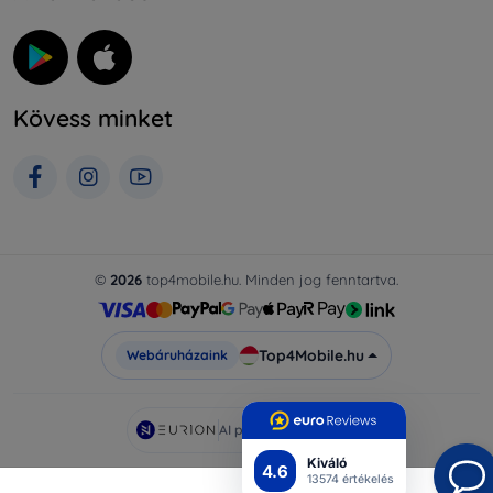
Kövess minket
©
2026
top4mobile.hu. Minden jog fenntartva.
Top4Mobile.hu
Webáruházaink
AI powered by
Eurion
Kiváló
4.6
13574 értékelés