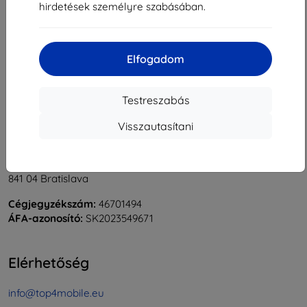
hirdetések személyre szabásában.
1
-
6
Összes találat
6
.
«
1
»
Elfogadom
Testreszabás
Visszautasítani
Shield-Sk s.r.o.
Rudolf Mocka utca 3750/2A
841 04 Bratislava
Cégjegyzékszám:
46701494
ÁFA-azonosító:
SK2023549671
Elérhetőség
info@top4mobile.eu