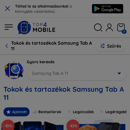
×
Töltsd le az alkalmazásunkat
a
könnyebb vásárláshoz.
0
Tokok és tartozékok Samsung Tab A
Szűrés
11
Gyors keresés
Samsung Tab A 11
Tokok és tartozékok Samsung Tab A
11
Ajánlott
Bestsellerek
Legolcsóbb
Legdrágabb
-10%
-10%