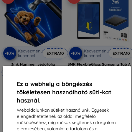
Kedvezmény
Kedvezmény
-10%
-10%
EXTRA10
EXTRA10
kuponnal
kuponnal
3mk Hammer védőfólia
3MK FlexibleGlass Samsung Tab A
SM-T590 11" hibridüveg
Méretre készítve
5 489 Ft
4 941 Ft
6 990 Ft
Ez a webhely a böngészés
6 291 Ft
Raktáron > 5 darab
tökéletesen használható süti-kat
Raktáron 4 darab
használ.
Weboldalunkon sütiket használunk. Egyesek
elengedhetetlenek az oldal megfelelő
működéséhez, míg mások segítenek a forgalom
elemzésében, valamint a tartalom és a