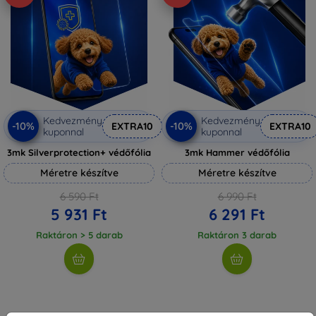
Kedvezmény
Kedvezmény
-10%
-10%
EXTRA10
EXTRA10
kuponnal
kuponnal
3mk Silverprotection+ védőfólia
3mk Hammer védőfólia
Méretre készítve
Méretre készítve
6 590 Ft
6 990 Ft
5 931 Ft
6 291 Ft
Raktáron > 5 darab
Raktáron 3 darab