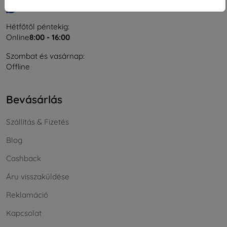
Írjon nekünk
Hétfőtől péntekig:
Online
8:00 - 16:00
Szombat és vasárnap:
Offline
Bevásárlás
Szállítás & Fizetés
Blog
Cashback
Áru visszaküldése
Reklamáció
Kapcsolat