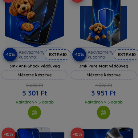
Kedvezmény
Kedvezmény
-10%
-10%
EXTRA10
EXTRA10
kuponnal
kuponnal
3mk Anti-Shock védőüveg
3mk Pure Matt védőüveg
Méretre készítve
Méretre készítve
5 890 Ft
4 390 Ft
5 301 Ft
3 951 Ft
Raktáron > 5 darab
Raktáron > 5 darab
-10%
-10%