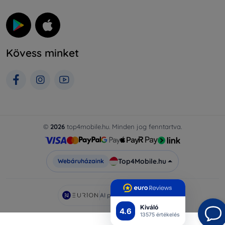
Kövess minket
©
2026
top4mobile.hu. Minden jog fenntartva.
Top4Mobile.hu
Webáruházaink
AI powered by
Eurion
Kiváló
4.6
13575 értékelés