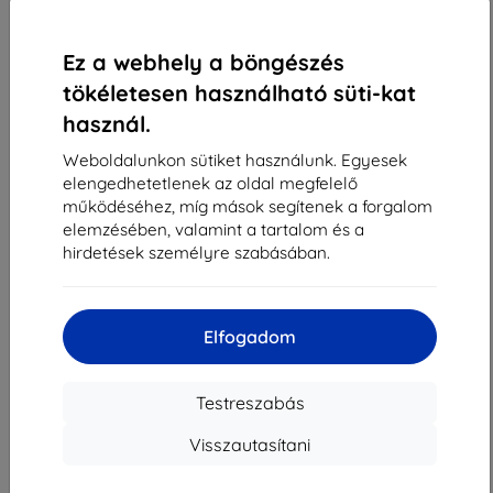
1
-
4
Összes találat
4
.
«
1
»
Ez a webhely a böngészés
tökéletesen használható süti-kat
használ.
Weboldalunkon sütiket használunk. Egyesek
elengedhetetlenek az oldal megfelelő
működéséhez, míg mások segítenek a forgalom
elemzésében, valamint a tartalom és a
Shield-Sk s.r.o.
hirdetések személyre szabásában.
Rudolf Mocka utca 3750/2A
841 04 Bratislava
Cégjegyzékszám:
46701494
Elfogadom
ÁFA-azonosító:
SK2023549671
Testreszabás
Elérhetőség
Visszautasítani
info@top4mobile.eu