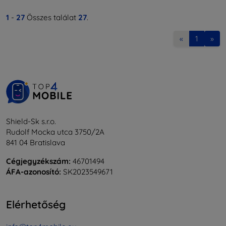
1
-
27
Összes találat
27
.
«
1
»
Shield-Sk s.r.o.
Rudolf Mocka utca 3750/2A
841 04 Bratislava
Cégjegyzékszám:
46701494
ÁFA-azonosító:
SK2023549671
Elérhetőség