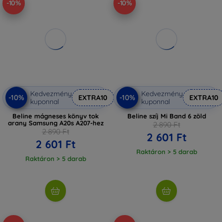
-10%
-10%
Kedvezmény
Kedvezmény
-10%
-10%
EXTRA10
EXTRA10
kuponnal
kuponnal
Beline mágneses könyv tok
Beline szíj Mi Band 6 zöld
arany Samsung A20s A207-hez
2 890 Ft
2 890 Ft
2 601 Ft
2 601 Ft
Raktáron > 5 darab
Raktáron > 5 darab