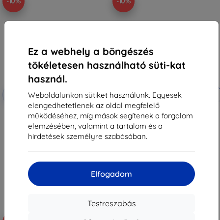
-10%
-10%
Ez a webhely a böngészés
tökéletesen használható süti-kat
használ.
Kedvezmény
Kedvezmény
-10%
-10%
Weboldalunkon sütiket használunk. Egyesek
EXTRA10
EXTRA10
kuponnal
kuponnal
elengedhetetlenek az oldal megfelelő
Beline Xiaomi Mi Band 6/5
Beline szíj Mi Band 5/6 textil
működéséhez, míg mások segítenek a forgalom
fekete/fehér (5905359814214)
piros/fehér
elemzésében, valamint a tartalom és a
3 290 Ft
2 890 Ft
hirdetések személyre szabásában.
2 961 Ft
2 601 Ft
Raktáron > 5 darab
Raktáron > 5 darab
Elfogadom
Testreszabás