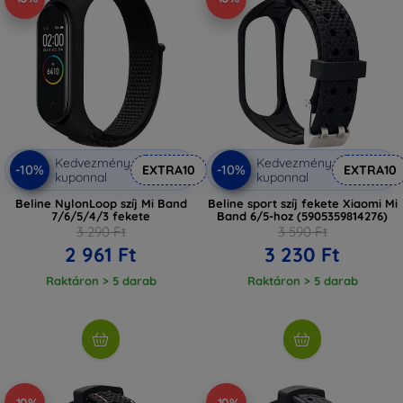
Kedvezmény
Kedvezmény
-10%
-10%
EXTRA10
EXTRA10
kuponnal
kuponnal
Beline NylonLoop szíj Mi Band
Beline sport szíj fekete Xiaomi Mi
7/6/5/4/3 fekete
Band 6/5-hoz (5905359814276)
3 290 Ft
3 590 Ft
2 961 Ft
3 230 Ft
Raktáron > 5 darab
Raktáron > 5 darab