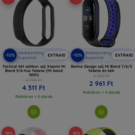
Kedvezmény
Kedvezmény
-10%
-10%
EXTRA10
EXTRA10
kuponnal
kuponnal
Tactical 661 szilikon szíj Xiaomi Mi
Beline Design szíj Mi Band 7/6/5
Band 5/6-hoz fekete (MI band
fekete és kék
5001)
3 290 Ft
4 790 Ft
2 961 Ft
4 311 Ft
Raktáron > 5 darab
Raktáron > 5 darab
-10%
-10%