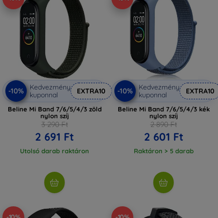
Kedvezmény
Kedvezmény
-10%
-10%
EXTRA10
EXTRA10
kuponnal
kuponnal
Beline Mi Band 7/6/5/4/3 zöld
Beline Mi Band 7/6/5/4/3 kék
nylon szíj
nylon szíj
3 290 Ft
2 890 Ft
2 691 Ft
2 601 Ft
Utolsó darab raktáron
Raktáron > 5 darab
-10%
-10%