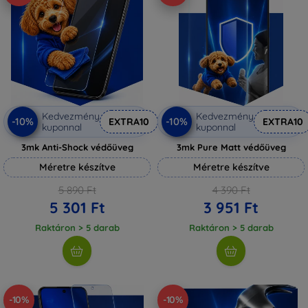
Kedvezmény
Kedvezmény
-10%
-10%
EXTRA10
EXTRA10
kuponnal
kuponnal
3mk Anti-Shock védőüveg
3mk Pure Matt védőüveg
Méretre készítve
Méretre készítve
5 890 Ft
4 390 Ft
5 301 Ft
3 951 Ft
Raktáron > 5 darab
Raktáron > 5 darab
-10%
-10%