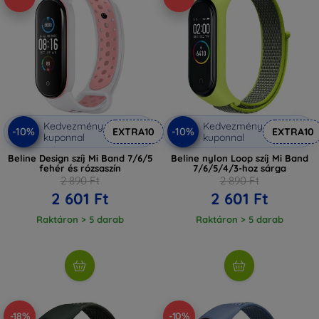
Kedvezmény
Kedvezmény
-10%
-10%
EXTRA10
EXTRA10
kuponnal
kuponnal
Beline Design szíj Mi Band 7/6/5
Beline nylon Loop szíj Mi Band
fehér és rózsaszín
7/6/5/4/3-hoz sárga
2 890 Ft
2 890 Ft
2 601 Ft
2 601 Ft
Raktáron > 5 darab
Raktáron > 5 darab
-18%
-10%