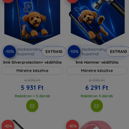
Kedvezmény
Kedvezmény
-10%
-10%
EXTRA10
EXTRA10
kuponnal
kuponnal
3mk Silverprotection+ védőfólia
3mk Hammer védőfólia
Méretre készítve
Méretre készítve
6 590 Ft
6 990 Ft
5 931 Ft
6 291 Ft
Raktáron > 5 darab
Raktáron 3 darab
-10%
-10%