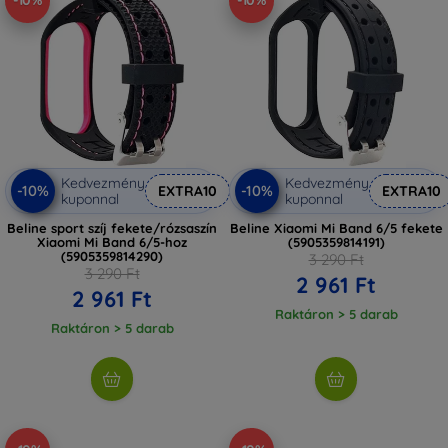
-10%
-10%
Kedvezmény
Kedvezmény
-10%
-10%
EXTRA10
EXTRA10
kuponnal
kuponnal
Beline sport szíj fekete/rózsaszín
Beline Xiaomi Mi Band 6/5 fekete
Xiaomi Mi Band 6/5-hoz
(5905359814191)
(5905359814290)
3 290 Ft
3 290 Ft
2 961 Ft
2 961 Ft
Raktáron > 5 darab
Raktáron > 5 darab