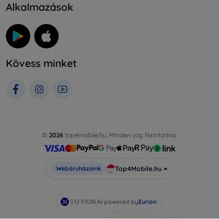
Alkalmazások
Kövess minket
©
2026
top4mobile.hu. Minden jog fenntartva.
Top4Mobile.hu
Webáruházaink
AI powered by
Eurion