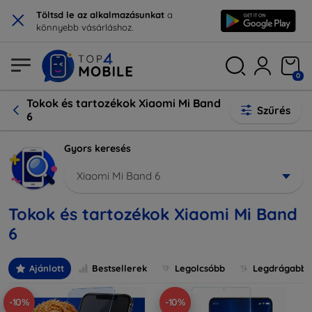
×
Töltsd le az alkalmazásunkat
a
könnyebb vásárláshoz.
0
Tokok és tartozékok Xiaomi Mi Band
Szűrés
6
Gyors keresés
Xiaomi Mi Band 6
Tokok és tartozékok Xiaomi Mi Band
6
Ajánlott
Bestsellerek
Legolcsóbb
Legdrágabb
-10%
-10%