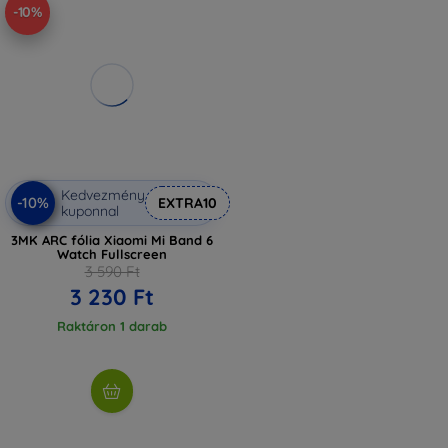
-10%
Kedvezmény
-10%
EXTRA10
kuponnal
3MK ARC fólia Xiaomi Mi Band 6
Watch Fullscreen
3 590 Ft
3 230 Ft
Raktáron 1 darab