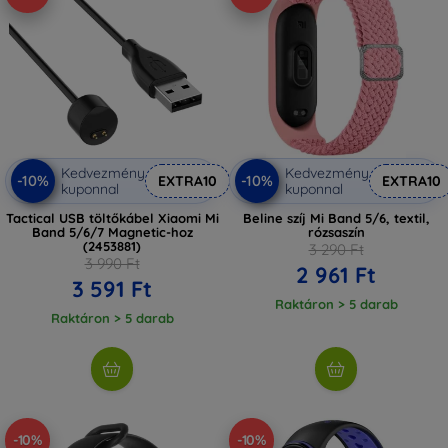
Kedvezmény
Kedvezmény
-10%
-10%
EXTRA10
EXTRA10
kuponnal
kuponnal
Tactical USB töltőkábel Xiaomi Mi
Beline szíj Mi Band 5/6, textil,
Band 5/6/7 Magnetic-hoz
rózsaszín
(2453881)
3 290 Ft
3 990 Ft
2 961 Ft
3 591 Ft
Raktáron > 5 darab
Raktáron > 5 darab
-10%
-10%