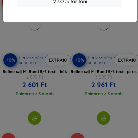
Visszautasítani
-10%
-10%
Kedvezmény
Kedvezmény
-10%
-10%
EXTRA10
EXTRA10
kuponnal
kuponnal
Beline szíj Mi Band 5/6 textil, kék
Beline szíj Mi Band 5/6 textil piros
2 890 Ft
3 290 Ft
2 601 Ft
2 961 Ft
Raktáron > 5 darab
Raktáron > 5 darab