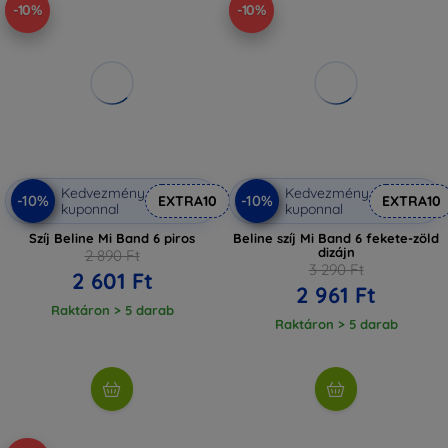
-10%
-10%
Kedvezmény
Kedvezmény
-10%
-10%
EXTRA10
EXTRA10
kuponnal
kuponnal
Szíj Beline Mi Band 6 piros
Beline szíj Mi Band 6 fekete-zöld
dizájn
2 890 Ft
3 290 Ft
2 601 Ft
2 961 Ft
Raktáron > 5 darab
Raktáron > 5 darab