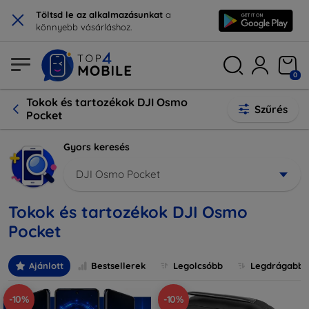
×
Töltsd le az alkalmazásunkat
a
könnyebb vásárláshoz.
0
Tokok és tartozékok DJI Osmo
Szűrés
Pocket
Gyors keresés
DJI Osmo Pocket
Tokok és tartozékok DJI Osmo
Pocket
Ajánlott
Bestsellerek
Legolcsóbb
Legdrágabb
-10%
-10%