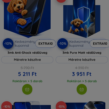
Kedvezmény
Kedvezmény
-10%
-10%
EXTRA10
EXTRA10
kuponnal
kuponnal
3mk Anti-Shock védőüveg
3mk Pure Matt védőüveg
Méretre készítve
Méretre készítve
5 790 Ft
4 390 Ft
5 211 Ft
3 951 Ft
Raktáron > 5 darab
Raktáron > 5 darab
-10%
-10%