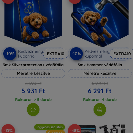
Kedvezmény
Kedvezmény
-10%
-10%
EXTRA10
EXTRA10
kuponnal
kuponnal
3mk Silverprotection+ védőfólia
3mk Hammer védőfólia
Méretre készítve
Méretre készítve
6 590 Ft
6 990 Ft
5 931 Ft
6 291 Ft
Raktáron > 5 darab
Raktáron 4 darab
Ingyenes szállítás
-10%
-48%
Újdonság