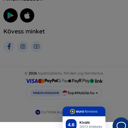
Kövess minket
©
2026
top4mobile.hu. Minden jog fenntartva.
Top4Mobile.hu
Webáruházaink
AI powered by
Eurion
Kiváló
4.6
13573 értékelés