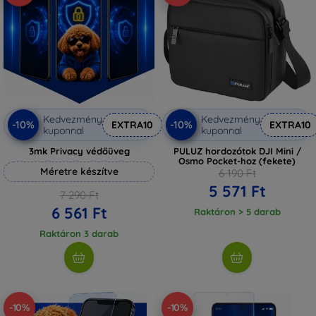
Kedvezmény
Kedvezmény
-10%
-10%
EXTRA10
EXTRA10
kuponnal
kuponnal
3mk Privacy védőüveg
PULUZ hordozótok DJI Mini /
Osmo Pocket-hoz (fekete)
Méretre készítve
6 190 Ft
5 571 Ft
7 290 Ft
6 561 Ft
Raktáron > 5 darab
Raktáron 3 darab
-10%
-10%