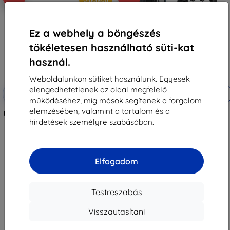
Ez a webhely a böngészés
tökéletesen használható süti-kat
használ.
Weboldalunkon sütiket használunk. Egyesek
elengedhetetlenek az oldal megfelelő
Kedvezmény
Kedvezmény
-10%
-10%
EXTRA10
EXTRA10
kuponnal
kuponnal
működéséhez, míg mások segítenek a forgalom
elemzésében, valamint a tartalom és a
Freewell Osmo Pocket Every Day
Puluz 43 az 1-ben tartozékkészlet
szűrőkészlet, 4 darab
Ultimate Combo Kits DJI Osmo
hirdetések személyre szabásában.
Pockethoz
34 990 Ft
20 390 Ft
31 491 Ft
10 521 Ft
Raktáron > 5 darab
Elfogadom
Utolsó darab raktáron
Testreszabás
Visszautasítani