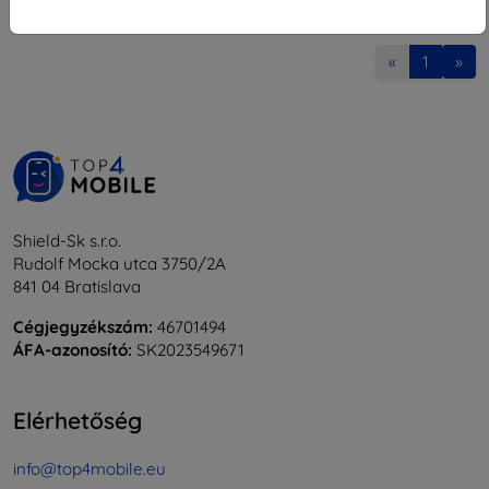
1
-
8
Összes találat
8
.
«
1
»
Shield-Sk s.r.o.
Rudolf Mocka utca 3750/2A
841 04 Bratislava
Cégjegyzékszám:
46701494
ÁFA-azonosító:
SK2023549671
Elérhetőség
info@top4mobile.eu