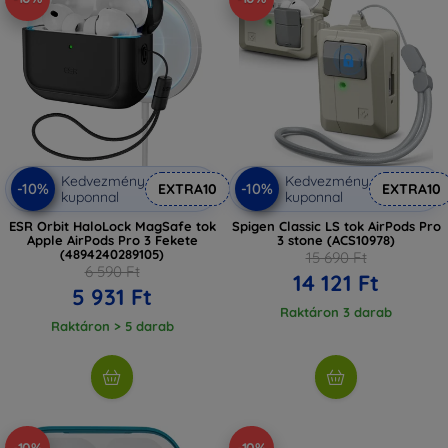
Kedvezmény
Kedvezmény
-10%
-10%
EXTRA10
EXTRA10
kuponnal
kuponnal
ESR Orbit HaloLock MagSafe tok
Spigen Classic LS tok AirPods Pro
Apple AirPods Pro 3 Fekete
3 stone (ACS10978)
(4894240289105)
15 690 Ft
6 590 Ft
14 121 Ft
5 931 Ft
Raktáron 3 darab
Raktáron > 5 darab