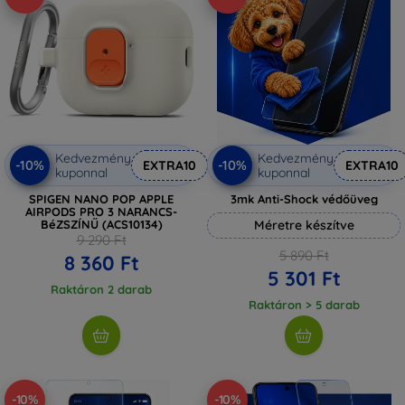
Kedvezmény
Kedvezmény
-10%
-10%
EXTRA10
EXTRA10
kuponnal
kuponnal
SPIGEN NANO POP APPLE
3mk Anti-Shock védőüveg
AIRPODS PRO 3 NARANCS-
BéZSZÍNŰ (ACS10134)
Méretre készítve
9 290 Ft
5 890 Ft
8 360 Ft
5 301 Ft
Raktáron 2 darab
Raktáron > 5 darab
-10%
-10%