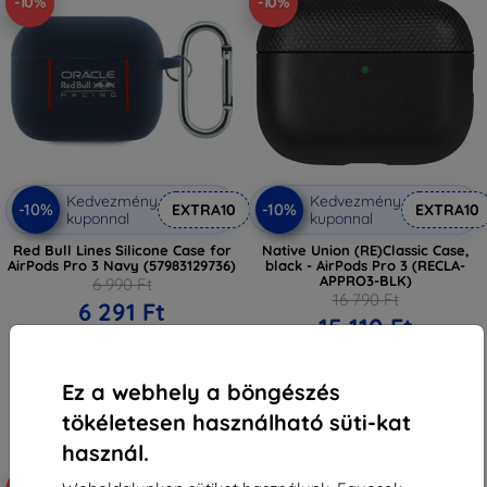
-10%
-10%
Kedvezmény
Kedvezmény
-10%
-10%
EXTRA10
EXTRA10
kuponnal
kuponnal
Red Bull Lines Silicone Case for
Native Union (RE)Classic Case,
AirPods Pro 3 Navy (57983129736)
black - AirPods Pro 3 (RECLA-
APPRO3-BLK)
6 990 Ft
16 790 Ft
6 291 Ft
15 110 Ft
Raktáron > 5 darab
Raktáron > 5 darab
Ez a webhely a böngészés
tökéletesen használható süti-kat
használ.