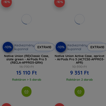
-10%
-10%
Kedvezmény
Kedvezmény
-10%
-10%
EXTRA10
EXTRA10
kuponnal
kuponnal
Native Union (RE)Classic Case,
Native Union Active Case, apricot
slate green - AirPods Pro 3
- AirPods Pro 3 (ACTCSE-APPRO3-
(RECLA-APPRO3-GRN)
APR)
16 790 Ft
10 390 Ft
15 110 Ft
9 351 Ft
Raktáron > 5 darab
Raktáron 2 darab