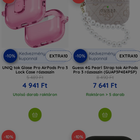
Kedvezmény
Kedvezmény
-10%
-10%
EXTRA10
EXTRA10
kuponnal
kuponnal
UNIQ tok Glase Pro AirPods Pro 3
Guess 4G Pearl Strap tok AirPods
Lock Case rózsaszín
Pro 3 rózsaszín (GUAP3P4E4PSP)
5 489 Ft
8 490 Ft
4 941 Ft
7 641 Ft
Utolsó darab raktáron
Raktáron > 5 darab
-10%
-10%