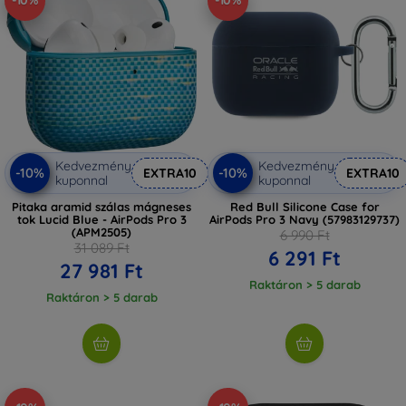
-10%
-10%
Kedvezmény
Kedvezmény
-10%
-10%
EXTRA10
EXTRA10
kuponnal
kuponnal
Pitaka aramid szálas mágneses
Red Bull Silicone Case for
tok Lucid Blue - AirPods Pro 3
AirPods Pro 3 Navy (57983129737)
(APM2505)
6 990 Ft
31 089 Ft
6 291 Ft
27 981 Ft
Raktáron > 5 darab
Raktáron > 5 darab