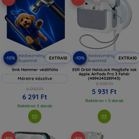
Kedvezmény
Kedvezmény
-10%
-10%
EXTRA10
EXTRA10
kuponnal
kuponnal
3mk Hammer védőfólia
ESR Orbit HaloLock MagSafe tok
Apple AirPods Pro 3 Fehér
Méretre készítve
(4894240289143)
6 590 Ft
6 990 Ft
5 931 Ft
6 291 Ft
Raktáron > 5 darab
Raktáron 3 darab
-10%
-10%