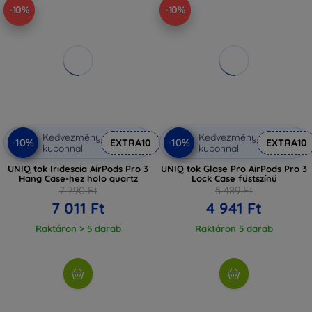
-10%
-10%
Kedvezmény
Kedvezmény
-10%
-10%
EXTRA10
EXTRA10
kuponnal
kuponnal
UNIQ tok Iridescia AirPods Pro 3
UNIQ tok Glase Pro AirPods Pro 3
Hang Case-hez holo quartz
Lock Case füstszínű
7 790 Ft
5 489 Ft
7 011 Ft
4 941 Ft
Raktáron > 5 darab
Raktáron 5 darab