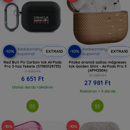
Kedvezmény
Kedvezmény
-10%
-10%
EXTRA10
EXTRA10
kuponnal
kuponnal
Red Bull PU Carbon tok AirPods
Pitaka aramid szálas mágneses
Pro 3-hoz fekete (57983129735)
tok Golden Glint - AirPods Pro 3
(APM2504)
7 390 Ft
31 089 Ft
6 651 Ft
27 981 Ft
Utolsó darab raktáron
Raktáron > 5 darab
-10%
-10%