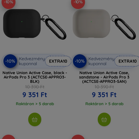
-10%
-10%
Kedvezmény
Kedvezmény
-10%
-10%
EXTRA10
EXTRA10
kuponnal
kuponnal
Native Union Active Case, black -
Native Union Active Case,
AirPods Pro 3 (ACTCSE-APPRO3-
sandstone - AirPods Pro 3
BLK)
(ACTCSE-APPRO3-SAN)
10 390 Ft
10 390 Ft
9 351 Ft
9 351 Ft
Raktáron > 5 darab
Raktáron > 5 darab