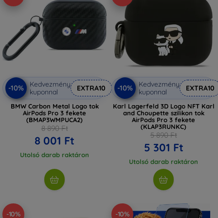
Kedvezmény
Kedvezmény
-10%
-10%
EXTRA10
EXTRA10
kuponnal
kuponnal
BMW Carbon Metal Logo tok
Karl Lagerfeld 3D Logo NFT Karl
AirPods Pro 3 fekete
and Choupette szilikon tok
(BMAP3WMPUCA2)
AirPods Pro 3 fekete
(KLAP3RUNKC)
8 890 Ft
5 890 Ft
8 001 Ft
5 301 Ft
Utolsó darab raktáron
Utolsó darab raktáron
-10%
-10%