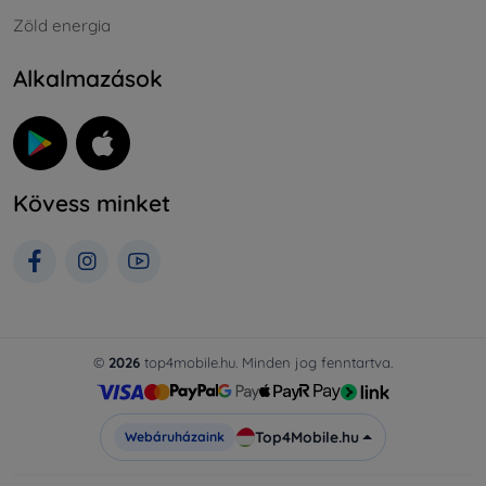
Zöld energia
Alkalmazások
Kövess minket
©
2026
top4mobile.hu. Minden jog fenntartva.
Top4Mobile.hu
Webáruházaink