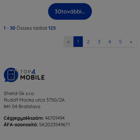
30
további...
1
-
30
Összes találat
125
.
2
3
4
5
»
«
1
Shield-Sk s.r.o.
Rudolf Mocka utca 3750/2A
841 04 Bratislava
Cégjegyzékszám:
46701494
ÁFA-azonosító:
SK2023549671