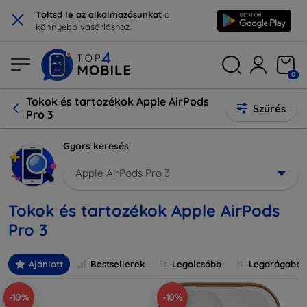
×
Töltsd le az alkalmazásunkat
a
könnyebb vásárláshoz.
0
Tokok és tartozékok Apple AirPods
Szűrés
Pro 3
Gyors keresés
Apple AirPods Pro 3
Tokok és tartozékok Apple AirPods
Pro 3
Ajánlott
Bestsellerek
Legolcsóbb
Legdrágabb
-10%
-10%