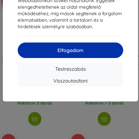
Weboldalunkon sütiket használunk. Egyesek
-10%
-10%
elengedhetetlenek az oldal megfelelő
működéséhez, míg mások segítenek a forgalom
elemzésében, valamint a tartalom és a
hirdetések személyre szabásában.
Elfogadom
Kedvezmény
Kedvezmény
-10%
-10%
EXTRA10
EXTRA10
kuponnal
kuponnal
Testreszabás
Native Union (RE)Classic Case,
Native Union Active Case, slate
navy - AirPods Pro 3 (RECLA-
green - AirPods Pro 3 (ACTCSE-
Visszautasítani
APPRO3-NAV)
APPRO3-GRN)
16 790 Ft
10 390 Ft
15 110 Ft
9 351 Ft
Raktáron 5 darab
Raktáron > 5 darab