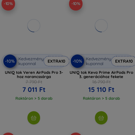
-10%
-10%
Kedvezmény
Kedvezmény
-10%
-10%
EXTRA10
EXTRA10
kuponnal
kuponnal
UNIQ tok Veren AirPods Pro 3-
UNIQ tok Keva Prime AirPods Pro
hoz narancssárga
3. generációhoz fekete
7 790 Ft
16 790 Ft
7 011 Ft
15 110 Ft
Raktáron > 5 darab
Raktáron > 5 darab