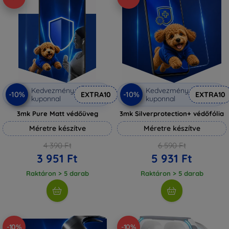
Kedvezmény
Kedvezmény
-10%
-10%
EXTRA10
EXTRA10
kuponnal
kuponnal
3mk Pure Matt védőüveg
3mk Silverprotection+ védőfólia
Méretre készítve
Méretre készítve
4 390 Ft
6 590 Ft
3 951 Ft
5 931 Ft
Raktáron > 5 darab
Raktáron > 5 darab
-10%
-10%