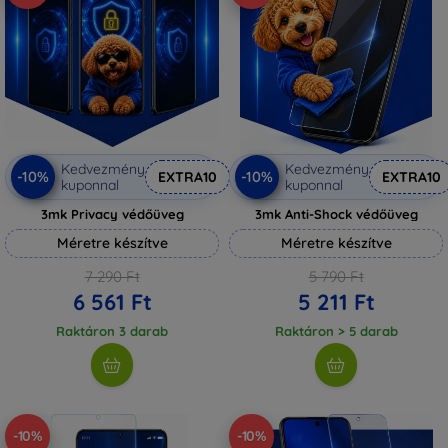
Kedvezmény
Kedvezmény
-10%
-10%
EXTRA10
EXTRA10
kuponnal
kuponnal
3mk Privacy védőüveg
3mk Anti-Shock védőüveg
Méretre készítve
Méretre készítve
7 290 Ft
5 790 Ft
6 561 Ft
5 211 Ft
Raktáron 3 darab
Raktáron > 5 darab
-10%
-10%