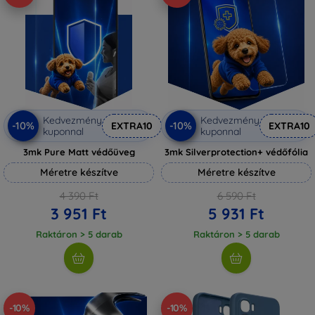
Kedvezmény
Kedvezmény
-10%
-10%
EXTRA10
EXTRA10
kuponnal
kuponnal
3mk Pure Matt védőüveg
3mk Silverprotection+ védőfólia
Méretre készítve
Méretre készítve
4 390 Ft
6 590 Ft
3 951 Ft
5 931 Ft
Raktáron > 5 darab
Raktáron > 5 darab
-10%
-10%