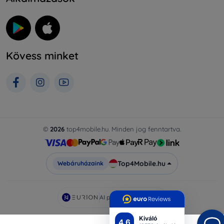
Kövess minket
©
2026
top4mobile.hu. Minden jog fenntartva.
Top4Mobile.hu
Webáruházaink
AI powered by
Eurion
Kiváló
4.6