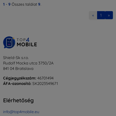
1
-
9
Összes találat
9
.
«
1
»
Shield-Sk s.r.o.
Rudolf Mocka utca 3750/2A
841 04 Bratislava
Cégjegyzékszám:
46701494
ÁFA-azonosító:
SK2023549671
Elérhetőség
info@top4mobile.eu