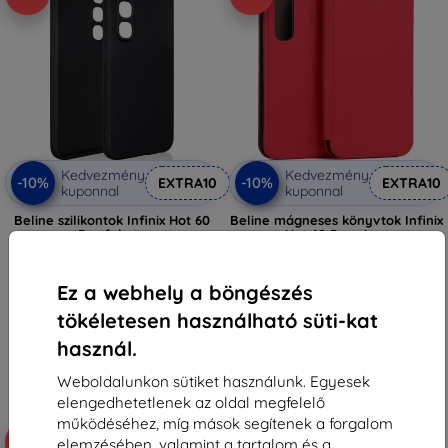
Kedvezmény
Kedvezmény
-10%
-10%
EXTRA10
EXTRA10
kuponnal
kuponnal
Beline szilikontok Infinix Hot 60
Beline mágneses könyvtok Infinix
Pro fekete
Hot 60 Pro piros
2 890 Ft
2 890 Ft
2 601 Ft
2 601 Ft
Ez a webhely a böngészés
Raktáron > 5 darab
Raktáron > 5 darab
tökéletesen használható süti-kat
használ.
Weboldalunkon sütiket használunk. Egyesek
elengedhetetlenek az oldal megfelelő
működéséhez, míg mások segítenek a forgalom
-10%
elemzésében, valamint a tartalom és a