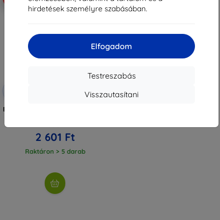
hirdetések személyre szabásában.
Elfogadom
Testreszabás
Kedvezmény
-10%
EXTRA10
Visszautasítani
kuponnal
Beline mágneses könyvtok Infinix
Hot 60 Pro fekete
2 890 Ft
2 601 Ft
Raktáron > 5 darab