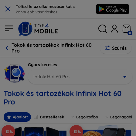
×
Töltsd le az alkalmazásunkat
a
könnyebb vásárláshoz.
0
Tokok és tartozékok Infinix Hot 60
Szűrés
Pro
Gyors keresés
Infinix Hot 60 Pro
Tokok és tartozékok Infinix Hot 60
Pro
Ajánlott
Bestsellerek
Legolcsóbb
Legdrágabb
-10%
-10%