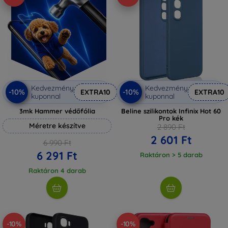
Kedvezmény
Kedvezmény
-10%
-10%
EXTRA10
EXTRA10
kuponnal
kuponnal
3mk Hammer védőfólia
Beline szilikontok Infinix Hot 60
Pro kék
Méretre készítve
2 890 Ft
2 601 Ft
6 990 Ft
6 291 Ft
Raktáron > 5 darab
Raktáron 4 darab
-10%
-10%