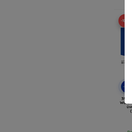
Ra
-10%
-10
3MK F
Watch 
üv
Ra