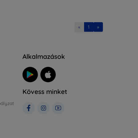
«
1
»
Alkalmazások
Kövess minket
ályzat