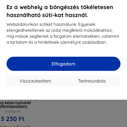
ktáron > 5 darab
Raktáron > 5 darab
Raktá
Ez a webhely a böngészés tökéletesen
használható süti-kat használ.
Weboldalunkon sütiket használunk. Egyesek
elengedhetetlenek az oldal megfelelő működéséhez,
míg mások segítenek a forgalom elemzésében, valamint
a tartalom és a hirdetések személyre szabásában.
Elfogadom
Visszautasítani
Testreszabás
Kedvezmény
%
EXTRA10
kuponnal
lexibleGlass Huawei
3 Pro okosóra hibrid
eg képernyővédő
(5903108406833)
3 590 Ft
3 230 Ft
ktáron > 5 darab