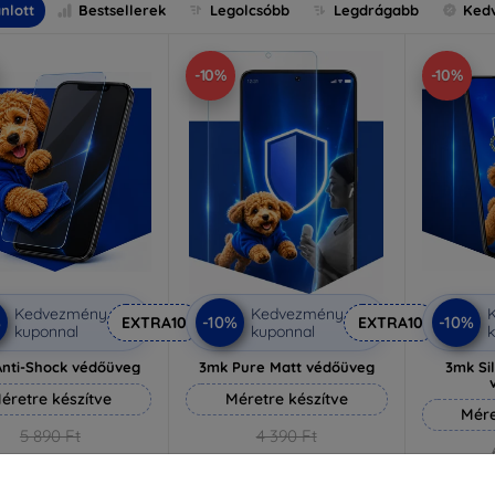
nlott
Bestsellerek
Legolcsóbb
Legdrágabb
Ked
-10%
-10%
Kedvezmény
Kedvezmény
%
-10%
-10%
EXTRA10
EXTRA10
kuponnal
kuponnal
k
nti-Shock védőüveg
3mk Pure Matt védőüveg
3mk Si
éretre készítve
Méretre készítve
Mére
5 890 Ft
4 390 Ft
5 301 Ft
3 951 Ft
5