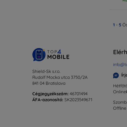
1
-
5
Ös
Elér
info@t
Shield-Sk s.r.o.
Ír
Rudolf Mocka utca 3750/2A
841 04 Bratislava
Hétfőtő
Online
Cégjegyzékszám:
46701494
ÁFA-azonosító:
SK2023549671
Szomba
Offline