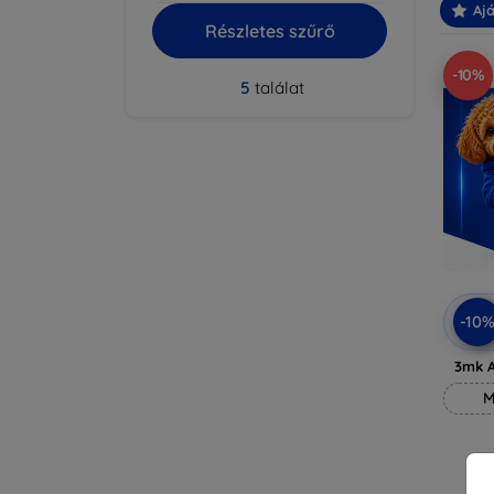
Ajá
Részletes szűrő
-10%
5
találat
-10
3mk A
M