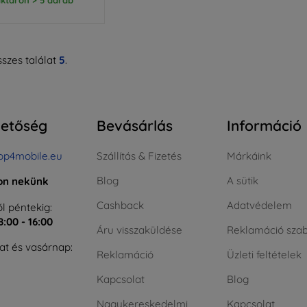
szes találat
5
.
hetőség
Bevásárlás
Információ
op4mobile.eu
Szállítás & Fizetés
Márkáink
Blog
A sütik
jon nekünk
Cashback
Adatvédelem
l péntekig:
8:00 - 16:00
Áru visszaküldése
Reklamáció szab
t és vasárnap:
Reklamáció
Üzleti feltételek
Kapcsolat
Blog
Nagykereskedelmi
Kapcsolat