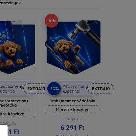
vezmények
-10%
Kedvezmény
Kedvezmény
-10%
EXTRA10
EXTRA10
uponnal
kuponnal
lverprotection+
3mk Hammer védőfólia
védőfólia
Méretre készítve
tre készítve
6 990 Ft
6 590 Ft
6 291 Ft
 931 Ft