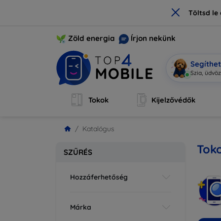
×
Töltsd l
Zöld energia
Írjon nekünk
Segíthe
M
|
Tokok
Kijelzővédők
Katalógus
Tok
SZŰRÉS
Hozzáferhetőség
Márka