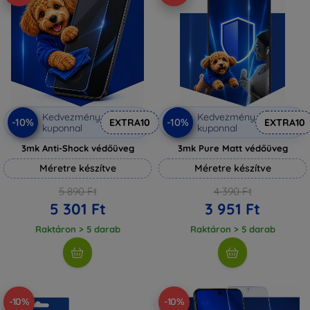
Kedvezmény
Kedvezmény
-10%
-10%
EXTRA10
EXTRA10
kuponnal
kuponnal
3mk Anti-Shock védőüveg
3mk Pure Matt védőüveg
Méretre készítve
Méretre készítve
5 890 Ft
4 390 Ft
5 301 Ft
3 951 Ft
Raktáron > 5 darab
Raktáron > 5 darab
-10%
-10%