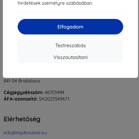
hirdetések személyre szabásában.
1
-
5
Összes találat
5
.
«
1
»
Elfogadom
Testreszabás
Visszautasítani
Shield-Sk s.r.o.
Rudolf Mocka utca 3750/2A
841 04 Bratislava
Cégjegyzékszám:
46701494
ÁFA-azonosító:
SK2023549671
Elérhetőség
info@top4mobile.eu