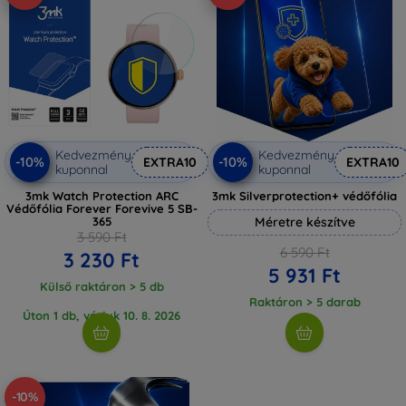
Kedvezmény
Kedvezmény
-10%
-10%
EXTRA10
EXTRA10
kuponnal
kuponnal
3mk Watch Protection ARC
3mk Silverprotection+ védőfólia
Védőfólia Forever Forevive 5 SB-
365
Méretre készítve
3 590 Ft
6 590 Ft
3 230 Ft
5 931 Ft
Külső raktáron > 5 db
Raktáron > 5 darab
Úton 1 db, várjuk 10. 8. 2026
-10%