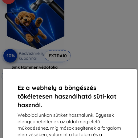
Kedvezmény
-10%
EXTRA10
kuponnal
3mk Hammer védőfólia
Méretre készítve
6 990 Ft
Ez a webhely a böngészés
6 291 Ft
tökéletesen használható süti-kat
Raktáron 3 darab
használ.
Weboldalunkon sütiket használunk. Egyesek
elengedhetetlenek az oldal megfelelő
működéséhez, míg mások segítenek a forgalom
elemzésében, valamint a tartalom és a