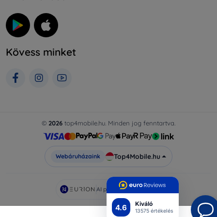
Kövess minket
©
2026
top4mobile.hu. Minden jog fenntartva.
Top4Mobile.hu
Webáruházaink
AI powered by
Eurion
Kiváló
4.6
13575 értékelés