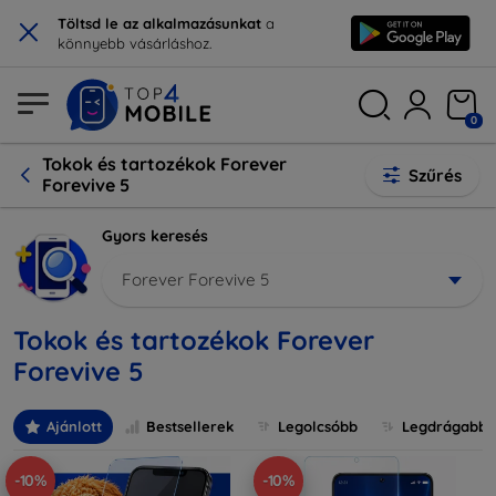
×
Töltsd le az alkalmazásunkat
a
könnyebb vásárláshoz.
0
Tokok és tartozékok Forever
Szűrés
Forevive 5
Gyors keresés
Forever Forevive 5
Tokok és tartozékok Forever
Forevive 5
Ajánlott
Bestsellerek
Legolcsóbb
Legdrágabb
-10%
-10%