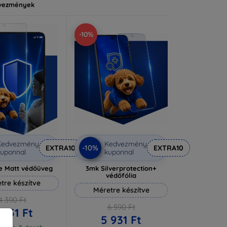
vezmények
-10%
Kedvezmény
Kedvezmény
-10%
EXTRA10
EXTRA10
uponnal
kuponnal
e Matt védőüveg
3mk Silverprotection+
védőfólia
tre készítve
Méretre készítve
4 390 Ft
6 590 Ft
 951 Ft
5 931 Ft