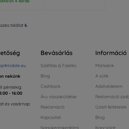
aktáron 4 darab
szes találat
6
.
hetőség
Bevásárlás
Információ
op4mobile.eu
Szállítás & Fizetés
Márkáink
Blog
A sütik
jon nekünk
Cashback
Adatvédelem
l péntekig:
8:00 - 16:00
Áru visszaküldése
Reklamáció szab
t és vasárnap:
Reklamáció
Üzleti feltételek
Kapcsolat
Blog
Nagykereskedelmi
Kapcsolat