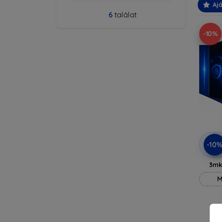
Ajá
6
találat
-10%
-10
3mk
M