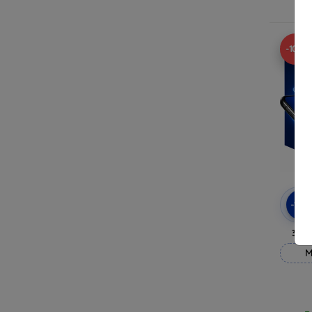
R
-10%
-10
3mk
M