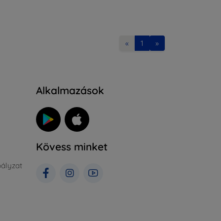
«
1
»
Alkalmazások
Kövess minket
ályzat