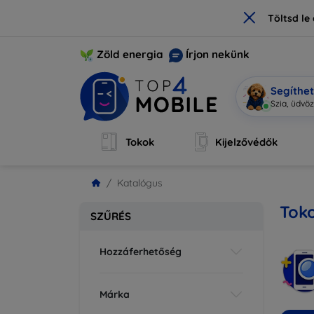
×
Töltsd l
Zöld energia
Írjon nekünk
Segíthe
Sz
|
Tokok
Kijelzővédők
Katalógus
Toko
SZŰRÉS
Hozzáferhetőség
Márka