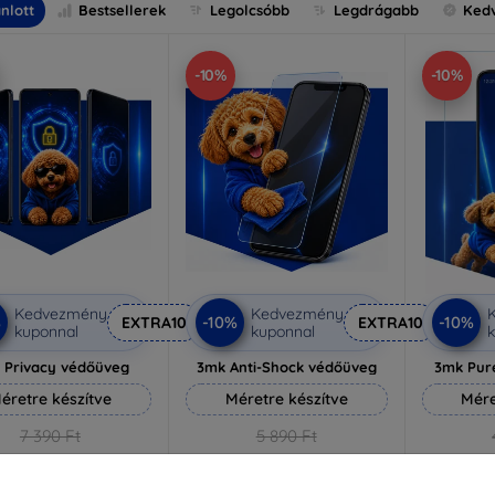
nlott
Bestsellerek
Legolcsóbb
Legdrágabb
Ked
-10%
-10%
Kedvezmény
Kedvezmény
%
-10%
-10%
EXTRA10
EXTRA10
kuponnal
kuponnal
k
 Privacy védőüveg
3mk Anti-Shock védőüveg
3mk Pur
éretre készítve
Méretre készítve
Mére
7 390 Ft
5 890 Ft
6 651 Ft
5 301 Ft
3