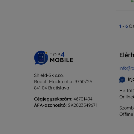
R
1
-
6
Ös
Elér
info@t
Shield-Sk s.r.o.
Ír
Rudolf Mocka utca 3750/2A
841 04 Bratislava
Hétfőtő
Online
Cégjegyzékszám:
46701494
ÁFA-azonosító:
SK2023549671
Szomba
Offline