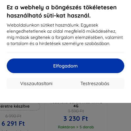
aktáron 3 darab
Raktáron > 5 darab
Raktá
Ez a webhely a böngészés tökéletesen
használható süti-kat használ.
-10%
Weboldalunkon sütiket használunk. Egyesek
elengedhetetlenek az oldal megfelelő működéséhez,
míg mások segítenek a forgalom elemzésében, valamint
a tartalom és a hirdetések személyre szabásában.
Elfogadom
Visszautasítani
Testreszabás
Kedvezmény
Kedvezmény
%
-10%
EXTRA10
EXTRA10
kuponnal
kuponnal
 Hammer védőfólia
3mk Watch Protection ARC
Védőfólia Garett Kids Twin 2
éretre készítve
4G
3 590 Ft
6 990 Ft
3 230 Ft
6 291 Ft
Raktáron > 5 darab