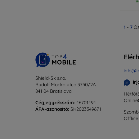
R
1
-
7
Ös
Elér
info@t
Shield-Sk s.r.o.
Ír
Rudolf Mocka utca 3750/2A
841 04 Bratislava
Hétfőtő
Online
Cégjegyzékszám:
46701494
ÁFA-azonosító:
SK2023549671
Szomba
Offline