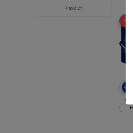
R
7
találat
-10%
-10
3mk
M