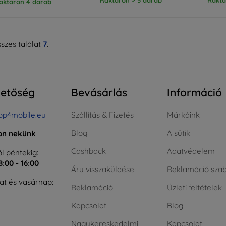
aktáron 4 darab
szes találat
7
.
hetőség
Bevásárlás
Információ
op4mobile.eu
Szállítás & Fizetés
Márkáink
Blog
A sütik
jon nekünk
Cashback
Adatvédelem
l péntekig:
8:00 - 16:00
Áru visszaküldése
Reklamáció szab
t és vasárnap:
Reklamáció
Üzleti feltételek
Kapcsolat
Blog
Nagykereskedelmi
Kapcsolat