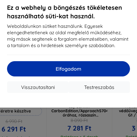
aktáron 3 darab
Raktáron > 5 darab
Raktá
Ez a webhely a böngészés tökéletesen
használható süti-kat használ.
Újdonság
-10%
-10%
Weboldalunkon sütiket használunk. Egyesek
elengedhetetlenek az oldal megfelelő működéséhez,
míg mások segítenek a forgalom elemzésében, valamint
a tartalom és a hirdetések személyre szabásában.
Elfogadom
Visszautasítani
Testreszabás
Kedvezmény
Kedvezmény
%
-10%
-10%
EXTRA10
EXTRA10
kuponnal
kuponnal
k
 Hammer védőfólia
Beline High Mountain Loop
3mk Wa
szíj Garmin
Flexib
éretre készítve
CarbonEdition/ApproachS7047mm/DescentG
védőüveg
órához, rózsaszín
G1 /
(05908047991341)
8 090 Ft
6 990 Ft
7 281 Ft
3
6 291 Ft
Raktáron > 5 darab
Raktá