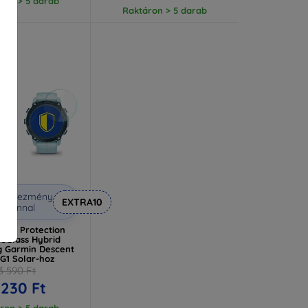
ron > 5 darab
Raktáron > 5 darab
Kedvezmény
EXTRA10
uponnal
tch Protection
leGlass Hybrid
1Solar
 Garmin Descent
 G1 Solar-hoz
3 590 Ft
 230 Ft
ron > 5 darab