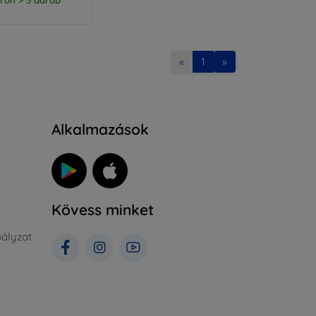
«
1
»
Alkalmazások
Kövess minket
ályzat