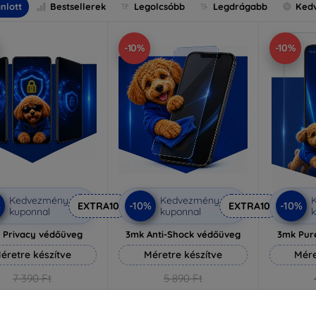
nlott
Bestsellerek
Legolcsóbb
Legdrágabb
Ked
-10%
-10%
Kedvezmény
Kedvezmény
%
-10%
-10%
EXTRA10
EXTRA10
kuponnal
kuponnal
k
 Privacy védőüveg
3mk Anti-Shock védőüveg
3mk Pur
éretre készítve
Méretre készítve
Mére
7 390 Ft
5 890 Ft
6 651 Ft
5 301 Ft
3