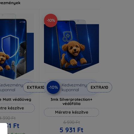
vezmények
-10%
Kedvezmény
Kedvezmény
-10%
EXTRA10
EXTRA10
uponnal
kuponnal
e Matt védőüveg
3mk Silverprotection+
védőfólia
tre készítve
Méretre készítve
4 390 Ft
6 590 Ft
 951 Ft
5 931 Ft