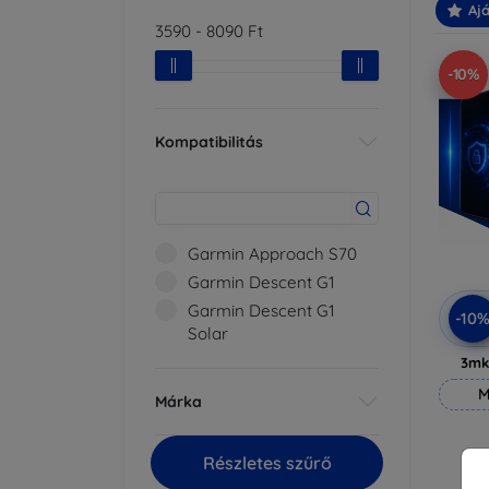
Ajá
3590
-
8090
Ft
-10%
Kompatibilitás
Garmin Approach S70
Garmin Descent G1
Garmin Descent G1
-10
Solar
3mk
M
Márka
Részletes szűrő