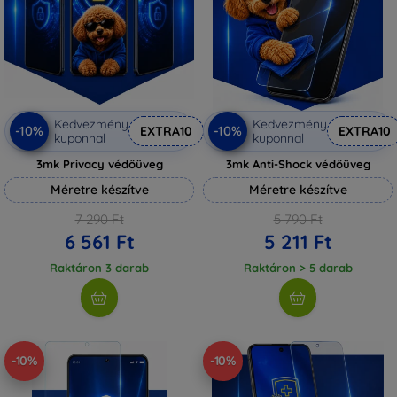
Kedvezmény
Kedvezmény
-10%
-10%
EXTRA10
EXTRA10
kuponnal
kuponnal
3mk Privacy védőüveg
3mk Anti-Shock védőüveg
Méretre készítve
Méretre készítve
7 290 Ft
5 790 Ft
6 561 Ft
5 211 Ft
Raktáron 3 darab
Raktáron > 5 darab
-10%
-10%