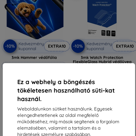
Kedvezmény
Kedvezmény
-10%
-10%
EXTRA10
EXTRA10
kuponnal
kuponnal
3mk Hammer védőfólia
3mk Watch Protection
FlexibleGlass Hybrid védőüveg
Méretre készítve
Garett Muse-hoz
3 590 Ft
6 990 Ft
3 230 Ft
Ez a webhely a böngészés
6 291 Ft
Raktáron > 5 darab
tökéletesen használható süti-kat
Raktáron 4 darab
használ.
Weboldalunkon sütiket használunk. Egyesek
elengedhetetlenek az oldal megfelelő
működéséhez, míg mások segítenek a forgalom
elemzésében, valamint a tartalom és a
1
-
6
Összes találat
6
.
hirdetések személyre szabásában.