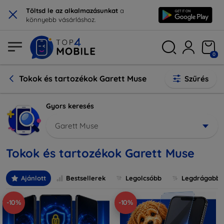
×
Töltsd le az alkalmazásunkat
a
könnyebb vásárláshoz.
0
Tokok és tartozékok Garett Muse
Szűrés
Gyors keresés
Garett Muse
Tokok és tartozékok Garett Muse
Ajánlott
Bestsellerek
Legolcsóbb
Legdrágabb
-10%
-10%