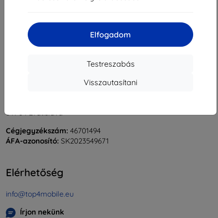
«
1
»
Elfogadom
Testreszabás
Visszautasítani
Shield-Sk s.r.o.
Rudolf Mocka utca 3750/2A
841 04 Bratislava
Cégjegyzékszám:
46701494
ÁFA-azonosító:
SK2023549671
Elérhetőség
info@top4mobile.eu
Írjon nekünk