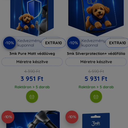
Kedvezmény
Kedvezmény
-10%
-10%
EXTRA10
EXTRA10
kuponnal
kuponnal
3mk Pure Matt védőüveg
3mk Silverprotection+ védőfólia
Méretre készítve
Méretre készítve
4 390 Ft
6 590 Ft
3 951 Ft
5 931 Ft
Raktáron > 5 darab
Raktáron > 5 darab
-10%
-10%