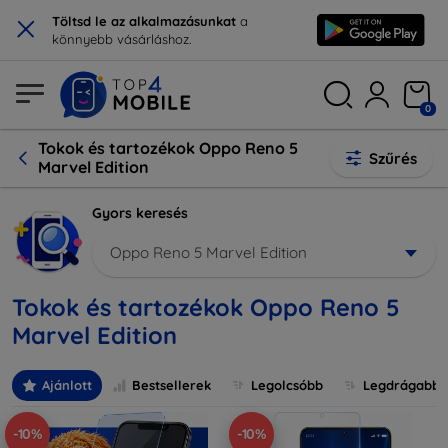
×
Töltsd le az alkalmazásunkat
a
könnyebb vásárláshoz.
0
Tokok és tartozékok Oppo Reno 5
Szűrés
Marvel Edition
Gyors keresés
Oppo Reno 5 Marvel Edition
Tokok és tartozékok Oppo Reno 5
Marvel Edition
Ajánlott
Bestsellerek
Legolcsóbb
Legdrágabb
-10%
-10%