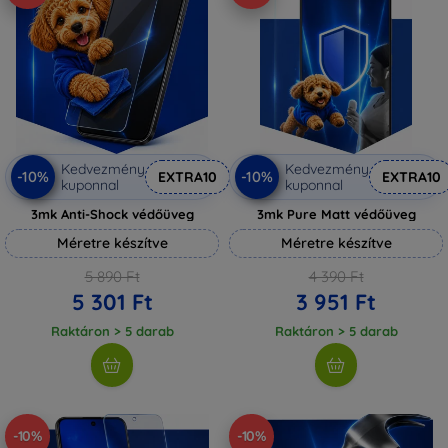
Kedvezmény
Kedvezmény
-10%
-10%
EXTRA10
EXTRA10
kuponnal
kuponnal
3mk Anti-Shock védőüveg
3mk Pure Matt védőüveg
Méretre készítve
Méretre készítve
5 890 Ft
4 390 Ft
5 301 Ft
3 951 Ft
Raktáron > 5 darab
Raktáron > 5 darab
-10%
-10%