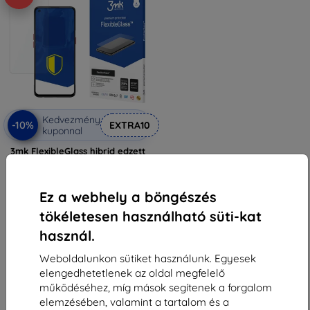
Kedvezmény
-10%
EXTRA10
kuponnal
3mk FlexibleGlass hibrid edzett
üveg Oppo Reno 5 Marvel
Edition-hez
3 590 Ft
Ez a webhely a böngészés
3 230 Ft
tökéletesen használható süti-kat
Raktáron > 5 darab
használ.
Weboldalunkon sütiket használunk. Egyesek
elengedhetetlenek az oldal megfelelő
működéséhez, míg mások segítenek a forgalom
elemzésében, valamint a tartalom és a