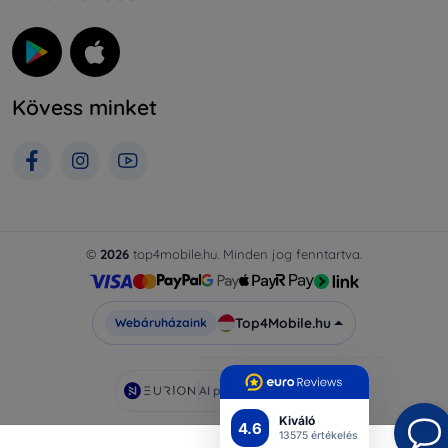
Kövess minket
©
2026
top4mobile.hu. Minden jog fenntartva.
Top4Mobile.hu
Webáruházaink
AI powered by
Eurion
Kiváló
4.6
13575 értékelés