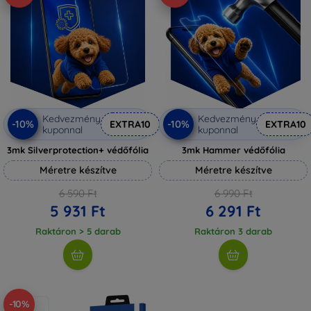
Kedvezmény
Kedvezmény
-10%
-10%
EXTRA10
EXTRA10
kuponnal
kuponnal
3mk Silverprotection+ védőfólia
3mk Hammer védőfólia
Méretre készítve
Méretre készítve
6 590 Ft
6 990 Ft
5 931 Ft
6 291 Ft
Raktáron > 5 darab
Raktáron 3 darab
-10%