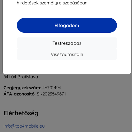
hirdetések személyre szabásában.
1
-
5
Összes találat
5
.
«
1
»
Elfogadom
Testreszabás
Visszautasítani
Shield-Sk s.r.o.
Rudolf Mocka utca 3750/2A
841 04 Bratislava
Cégjegyzékszám:
46701494
ÁFA-azonosító:
SK2023549671
Elérhetőség
info@top4mobile.eu