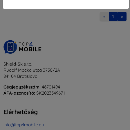
1
-
7
Összes találat
7
.
«
1
»
Shield-Sk s.r.o.
Rudolf Mocka utca 3750/2A
841 04 Bratislava
Cégjegyzékszám:
46701494
ÁFA-azonosító:
SK2023549671
Elérhetőség
info@top4mobile.eu