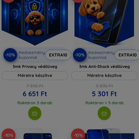
Kedvezmény
Kedvezmény
-10%
-10%
EXTRA10
EXTRA10
kuponnal
kuponnal
3mk Privacy védőüveg
3mk Anti-Shock védőüveg
Méretre készítve
Méretre készítve
7 390 Ft
5 890 Ft
6 651 Ft
5 301 Ft
Raktáron 3 darab
Raktáron > 5 darab
-10%
-10%