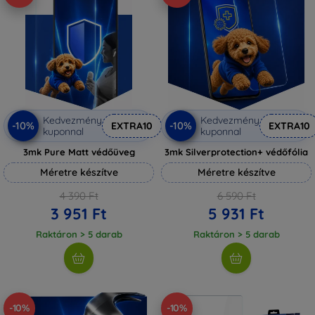
Kedvezmény
Kedvezmény
-10%
-10%
EXTRA10
EXTRA10
kuponnal
kuponnal
3mk Pure Matt védőüveg
3mk Silverprotection+ védőfólia
Méretre készítve
Méretre készítve
4 390 Ft
6 590 Ft
3 951 Ft
5 931 Ft
Raktáron > 5 darab
Raktáron > 5 darab
-10%
-10%