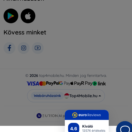
Kövess minket
©
2026
top4mobile.hu. Minden jog fenntartva.
Top4Mobile.hu
Webáruházaink
AI powered by
Eurion
Kiváló
4.6
13574 értékelés