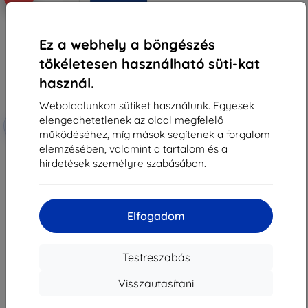
Ez a webhely a böngészés
tökéletesen használható süti-kat
használ.
Weboldalunkon sütiket használunk. Egyesek
elengedhetetlenek az oldal megfelelő
Kedvezmény
-10%
EXTRA10
kuponnal
működéséhez, míg mások segítenek a forgalom
elemzésében, valamint a tartalom és a
3mk FlexibleGlass hibrid edzett
üveg Acer Iconia iM10-22-hez
hirdetések személyre szabásában.
6 290 Ft
5 661 Ft
Raktáron > 5 darab
Elfogadom
Testreszabás
Visszautasítani