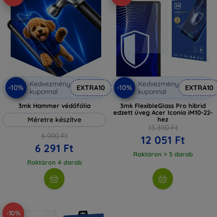
Kedvezmény
Kedvezmény
-10%
-10%
EXTRA10
EXTRA10
kuponnal
kuponnal
3mk Hammer védőfólia
3mk FlexibleGlass Pro hibrid
edzett üveg Acer Iconia iM10-22-
Méretre készítve
hez
13 390 Ft
6 990 Ft
12 051 Ft
6 291 Ft
Raktáron > 5 darab
Raktáron 4 darab
-10%