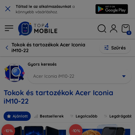
×
Töltsd le az alkalmazásunkat
a
könnyebb vásárláshoz.
0
Tokok és tartozékok Acer Iconia
Szűrés
iM10-22
Gyors keresés
Acer Iconia iM10-22
Tokok és tartozékok Acer Iconia
iM10-22
Ajánlott
Bestsellerek
Legolcsóbb
Legdrágabb
-10%
-10%