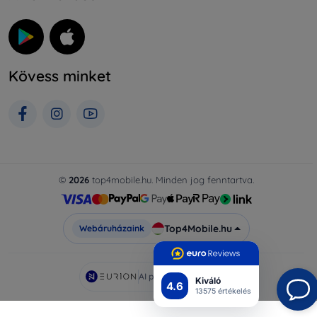
Kövess minket
©
2026
top4mobile.hu. Minden jog fenntartva.
Top4Mobile.hu
Webáruházaink
AI powered by
Eurion
Kiváló
4.6
13575 értékelés