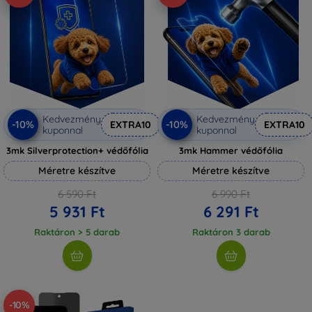
Kedvezmény
Kedvezmény
-10%
-10%
EXTRA10
EXTRA10
kuponnal
kuponnal
3mk Silverprotection+ védőfólia
3mk Hammer védőfólia
Méretre készítve
Méretre készítve
6 590 Ft
6 990 Ft
5 931 Ft
6 291 Ft
Raktáron > 5 darab
Raktáron 3 darab
-10%