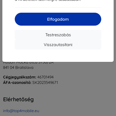
1
-
5
Összes találat
5
.
«
1
»
Elfogadom
Testreszabás
Visszautasítani
Shield-Sk s.r.o.
Rudolf Mocka utca 3750/2A
841 04 Bratislava
Cégjegyzékszám:
46701494
ÁFA-azonosító:
SK2023549671
Elérhetőség
info@top4mobile.eu