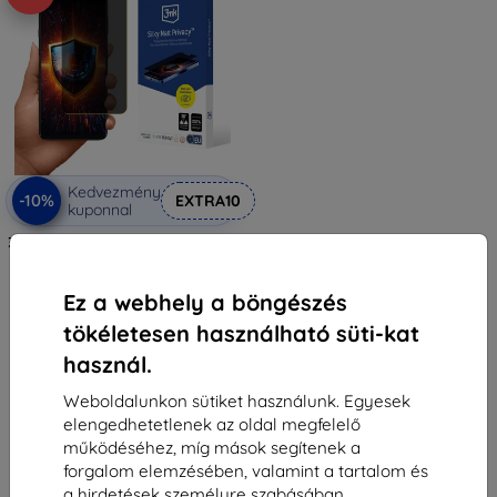
Kedvezmény
-10%
EXTRA10
kuponnal
3mk Silky Matt Privacy védőfólia
Motorola Edge 20 Lite-hez
5 089 Ft
Ez a webhely a böngészés
4 580 Ft
tökéletesen használható süti-kat
Raktáron > 5 darab
használ.
Weboldalunkon sütiket használunk. Egyesek
elengedhetetlenek az oldal megfelelő
működéséhez, míg mások segítenek a
forgalom elemzésében, valamint a tartalom és
a hirdetések személyre szabásában.