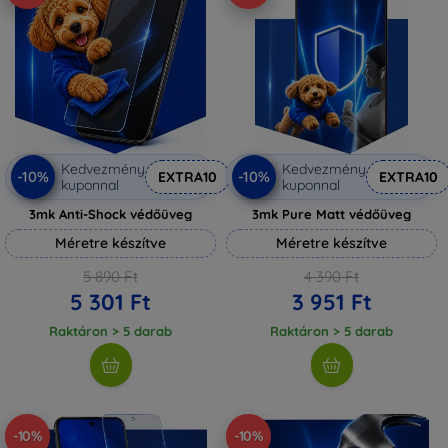
Kedvezmény
Kedvezmény
-10%
-10%
EXTRA10
EXTRA10
kuponnal
kuponnal
3mk Anti-Shock védőüveg
3mk Pure Matt védőüveg
Méretre készítve
Méretre készítve
5 890 Ft
4 390 Ft
5 301 Ft
3 951 Ft
Raktáron > 5 darab
Raktáron > 5 darab
-10%
-10%