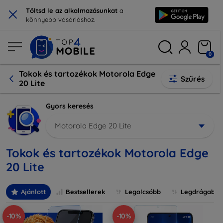
×
Töltsd le az alkalmazásunkat
a
könnyebb vásárláshoz.
0
Tokok és tartozékok Motorola Edge
Szűrés
20 Lite
Gyors keresés
Motorola Edge 20 Lite
Tokok és tartozékok Motorola Edge
20 Lite
Ajánlott
Bestsellerek
Legolcsóbb
Legdrágabb
-10%
-10%