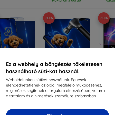
Raktáron 3 darab
Raktá
-10%
-10%
Ez a webhely a böngészés tökéletesen
használható süti-kat használ.
Kedvezmény
Kedvezmény
%
-10%
-10%
EXTRA10
EXTRA10
kuponnal
kuponnal
k
Weboldalunkon sütiket használunk. Egyesek
elengedhetetlenek az oldal megfelelő működéséhez,
 Silverprotection+
3mk Hammer védőfólia
3mk Strat
védőfólia
Vivo 
míg mások segítenek a forgalom elemzésében, valamint
Méretre készítve
a tartalom és a hirdetések személyre szabásában.
éretre készítve
7
6 990 Ft
6 590 Ft
6 291 Ft
Raktá
5 931 Ft