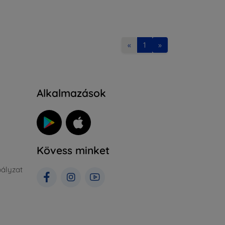
«
1
»
Alkalmazások
Kövess minket
ályzat