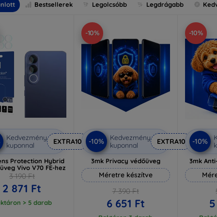
nlott
Bestsellerek
Legolcsóbb
Legdrágabb
Ked
-10%
-10%
Kedvezmény
Kedvezmény
%
-10%
-10%
EXTRA10
EXTRA10
kuponnal
kuponnal
k
ns Protection Hybrid
3mk Privacy védőüveg
3mk Ant
 üveg Vivo V70 FE-hez
Méretre készítve
Mére
3 190 Ft
2 871 Ft
7 390 Ft
6 651 Ft
5
ktáron > 5 darab