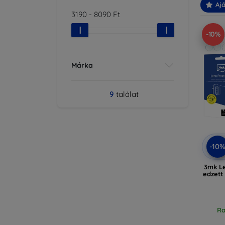
Ajá
3190
-
8090
Ft
-10%
Márka
9
találat
-10
3mk Le
edzett
Ra