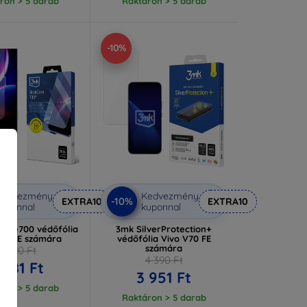
ron > 5 darab
Raktáron > 5 darab
-10%
Kedvezmény
Kedvezmény
-10%
EXTRA10
EXTRA10
uponnal
kuponnal
Core700 védőfólia
3mk SilverProtection+
V70 FE számára
védőfólia Vivo V70 FE
számára
8 090 Ft
4 390 Ft
 281 Ft
3 951 Ft
ron > 5 darab
Raktáron > 5 darab