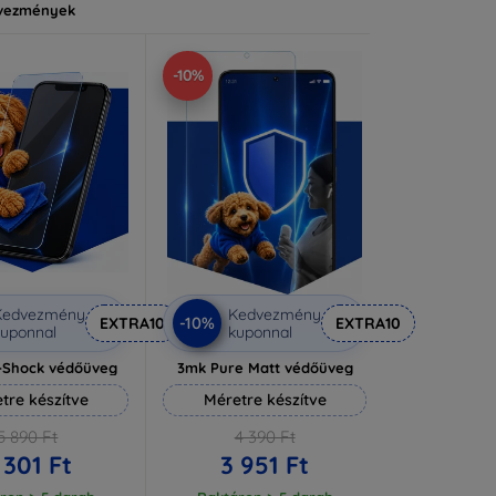
vezmények
-10%
Kedvezmény
Kedvezmény
-10%
EXTRA10
EXTRA10
uponnal
kuponnal
i-Shock védőüveg
3mk Pure Matt védőüveg
tre készítve
Méretre készítve
5 890 Ft
4 390 Ft
 301 Ft
3 951 Ft