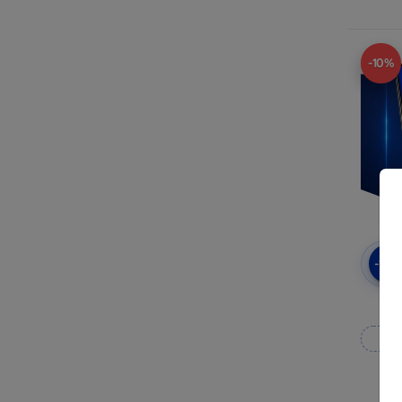
-10%
-10
3mk
M