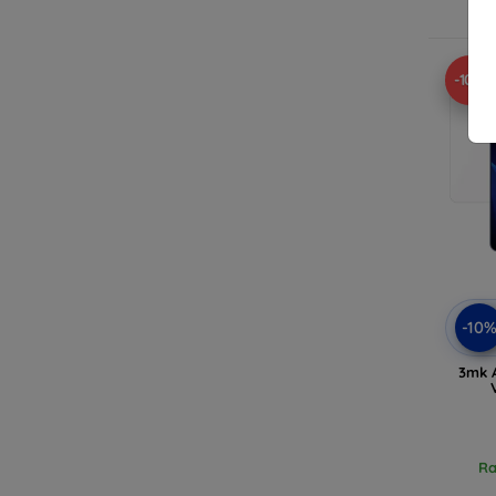
Ra
-10%
-10
3mk 
Ra