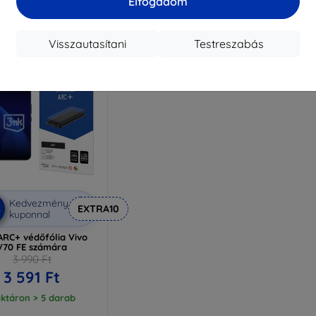
Elfogadom
Raktáron 4 darab
ktáron > 5 darab
Visszautasítani
Testreszabás
Kedvezmény
%
EXTRA10
kuponnal
ARC+ védőfólia Vivo
V70 FE számára
3 990 Ft
3 591 Ft
ktáron > 5 darab