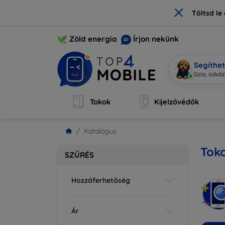
×
Töltsd l
Zöld energia
Írjon nekünk
Segíthe
|
Tokok
Kijelzővédők
Katalógus
Toko
SZŰRÉS
Hozzáferhetőség
Ár