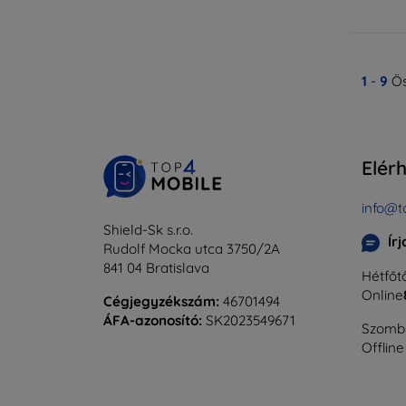
1
-
9
Ös
Elér
info@t
Shield-Sk s.r.o.
Ír
Rudolf Mocka utca 3750/2A
841 04 Bratislava
Hétfőtő
Online
Cégjegyzékszám:
46701494
ÁFA-azonosító:
SK2023549671
Szomba
Offline