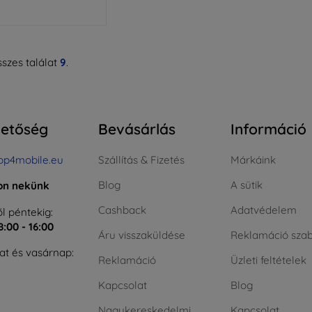
szes találat
9
.
hetőség
Bevásárlás
Információ
op4mobile.eu
Szállítás & Fizetés
Márkáink
Blog
A sütik
jon nekünk
Cashback
Adatvédelem
l péntekig:
8:00 - 16:00
Áru visszaküldése
Reklamáció szab
t és vasárnap:
Reklamáció
Üzleti feltételek
Kapcsolat
Blog
Nagykereskedelmi
Kapcsolat