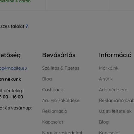
aktáron 4 darab
szes találat
7
.
hetőség
Bevásárlás
Információ
op4mobile.eu
Szállítás & Fizetés
Márkáink
Blog
A sütik
jon nekünk
Cashback
Adatvédelem
l péntekig:
8:00 - 16:00
Áru visszaküldése
Reklamáció szab
t és vasárnap:
Reklamáció
Üzleti feltételek
Kapcsolat
Blog
Nagykereskedelmi
Kapcsolat