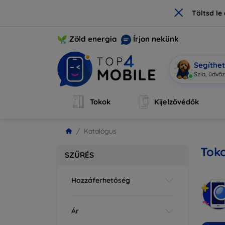
×
Töltsd l
Zöld energia
Írjon nekünk
Segíthe
Mob
|
Tokok
Kijelzővédők
Katalógus
Tok
SZŰRÉS
Hozzáferhetőség
Ár