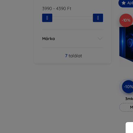
Ajá
3990
-
4390
Ft
-10%
Márka
7
találat
-10
3mk
M