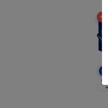
R
-10%
-10
3mk
M