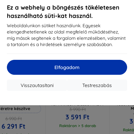
aktáron 3 darab
Raktáron > 5 darab
Raktá
Ez a webhely a böngészés tökéletesen
használható süti-kat használ.
-10%
-10%
Weboldalunkon sütiket használunk. Egyesek
elengedhetetlenek az oldal megfelelő működéséhez,
míg mások segítenek a forgalom elemzésében, valamint
a tartalom és a hirdetések személyre szabásában.
Elfogadom
Visszautasítani
Testreszabás
Kedvezmény
Kedvezmény
%
-10%
-10%
EXTRA10
EXTRA10
kuponnal
kuponnal
k
 Hammer védőfólia
3mk ARC+ Protective film
3mk Si
for MAXCOM Classic MM244
védőfóli
éretre készítve
M
3 990 Ft
3 591 Ft
6 990 Ft
3
6 291 Ft
Raktáron > 5 darab
Raktá