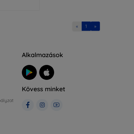
«
1
»
Alkalmazások
Kövess minket
ályzat