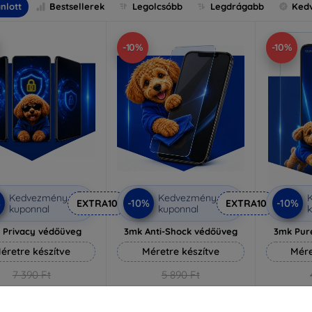
nlott
Bestsellerek
Legolcsóbb
Legdrágabb
Ked
-10%
-10%
Kedvezmény
Kedvezmény
%
-10%
-10%
EXTRA10
EXTRA10
kuponnal
kuponnal
k
 Privacy védőüveg
3mk Anti-Shock védőüveg
3mk Pur
éretre készítve
Méretre készítve
Mére
7 390 Ft
5 890 Ft
6 651 Ft
5 301 Ft
3