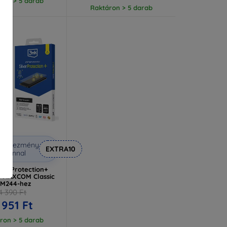
ron > 5 darab
Raktáron > 5 darab
Kedvezmény
EXTRA10
uponnal
lverProtection+
a MAXCOM Classic
M244-hez
4 390 Ft
 951 Ft
ron > 5 darab