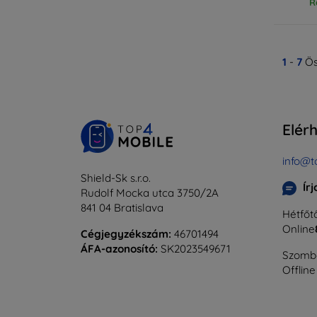
R
1
-
7
Ös
Elér
info@t
Shield-Sk s.r.o.
Ír
Rudolf Mocka utca 3750/2A
841 04 Bratislava
Hétfőtő
Online
Cégjegyzékszám:
46701494
ÁFA-azonosító:
SK2023549671
Szomba
Offline