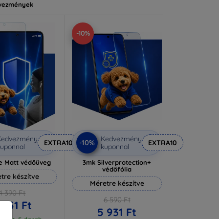
vezmények
-10%
Kedvezmény
Kedvezmény
-10%
EXTRA10
EXTRA10
uponnal
kuponnal
e Matt védőüveg
3mk Silverprotection+
védőfólia
tre készítve
Méretre készítve
4 390 Ft
6 590 Ft
 951 Ft
5 931 Ft