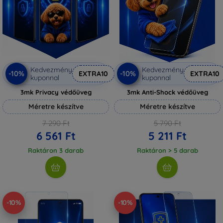
Kedvezmény
Kedvezmény
-10%
-10%
EXTRA10
EXTRA10
kuponnal
kuponnal
3mk Privacy védőüveg
3mk Anti-Shock védőüveg
Méretre készítve
Méretre készítve
7 290 Ft
5 790 Ft
6 561 Ft
5 211 Ft
Raktáron 3 darab
Raktáron > 5 darab
-10%
-10%