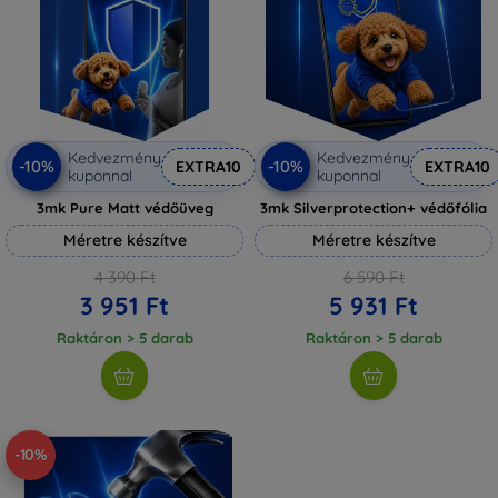
Kedvezmény
Kedvezmény
-10%
-10%
EXTRA10
EXTRA10
kuponnal
kuponnal
3mk Pure Matt védőüveg
3mk Silverprotection+ védőfólia
Méretre készítve
Méretre készítve
4 390 Ft
6 590 Ft
3 951 Ft
5 931 Ft
Raktáron > 5 darab
Raktáron > 5 darab
-10%