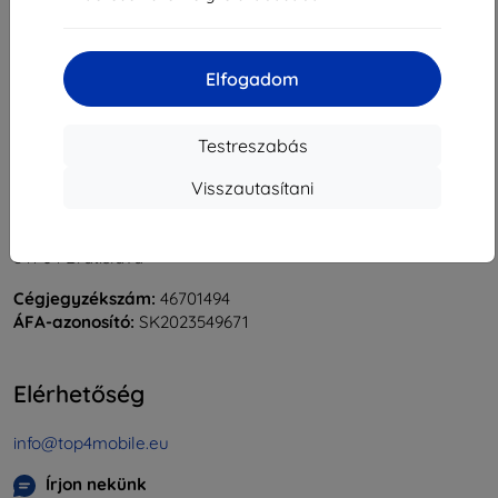
«
1
»
Elfogadom
Testreszabás
Visszautasítani
Shield-Sk s.r.o.
Rudolf Mocka utca 3750/2A
841 04 Bratislava
Cégjegyzékszám:
46701494
ÁFA-azonosító:
SK2023549671
Elérhetőség
info@top4mobile.eu
Írjon nekünk