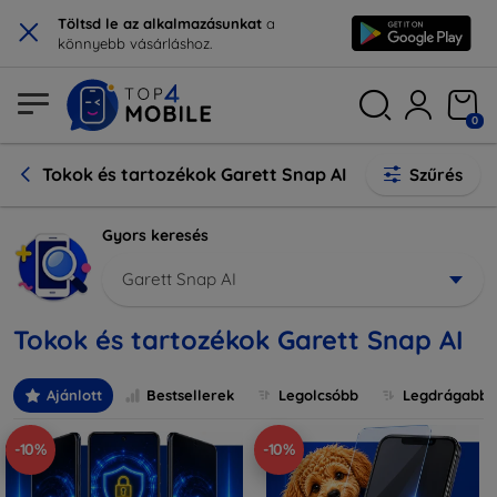
×
Töltsd le az alkalmazásunkat
a
könnyebb vásárláshoz.
0
Tokok és tartozékok Garett Snap AI
Szűrés
Gyors keresés
Garett Snap AI
Tokok és tartozékok Garett Snap AI
Ajánlott
Bestsellerek
Legolcsóbb
Legdrágabb
-10%
-10%