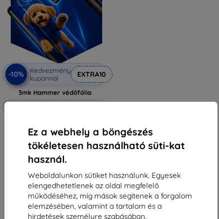
Kedvezmény
-10%
EXTRA10
kuponnal
3mk Hammer védőfólia
Méretre készítve
6 990 Ft
Ez a webhely a böngészés
6 291 Ft
tökéletesen használható süti-kat
Raktáron 4 darab
használ.
Weboldalunkon sütiket használunk. Egyesek
elengedhetetlenek az oldal megfelelő
működéséhez, míg mások segítenek a forgalom
elemzésében, valamint a tartalom és a
1
-
5
Összes találat
5
.
hirdetések személyre szabásában.