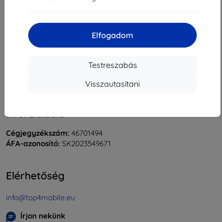
«
1
»
Elfogadom
Testreszabás
Visszautasítani
Shield-Sk s.r.o.
Rudolf Mocka utca 3750/2A
841 04 Bratislava
Cégjegyzékszám:
46701494
ÁFA-azonosító:
SK2023549671
Elérhetőség
info@top4mobile.eu
Írjon nekünk