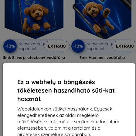
Kedvezmény
Kedvezmény
-10%
-10%
EXTRA10
EXTRA10
kuponnal
kuponnal
3mk Silverprotection+ védőfólia
3mk Hammer védőfólia
Méretre készítve
Méretre készítve
6 590 Ft
6 990 Ft
Ez a webhely a böngészés
5 931 Ft
6 291 Ft
tökéletesen használható süti-kat
Raktáron > 5 darab
Raktáron 4 darab
használ.
Weboldalunkon sütiket használunk. Egyesek
elengedhetetlenek az oldal megfelelő
működéséhez, míg mások segítenek a forgalom
elemzésében, valamint a tartalom és a
1
-
6
Összes találat
6
.
hirdetések személyre szabásában.