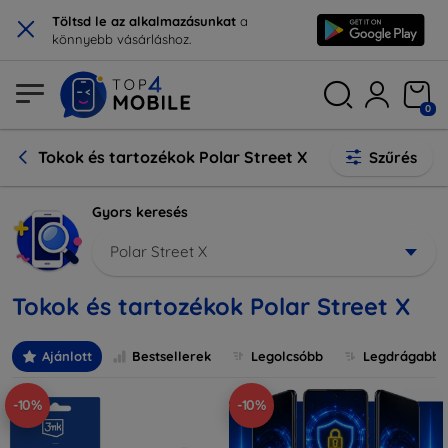
×
Töltsd le az alkalmazásunkat
a
könnyebb vásárláshoz.
0
Tokok és tartozékok Polar Street X
Szűrés
Gyors keresés
Polar Street X
Tokok és tartozékok Polar Street X
Ajánlott
Bestsellerek
Legolcsóbb
Legdrágabb
-10%
-10%