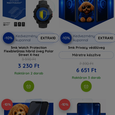
Kedvezmény
Kedvezmény
-10%
-10%
EXTRA10
EXTRA10
kuponnal
kuponnal
3mk Watch Protection
3mk Privacy védőüveg
FlexibleGlass hibrid üveg Polar
Street X-hez
Méretre készítve
3 590 Ft
7 390 Ft
3 230 Ft
6 651 Ft
Raktáron 2 darab
Raktáron 3 darab
-10%
-10%