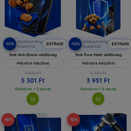
Kedvezmény
Kedvezmény
-10%
-10%
EXTRA10
EXTRA10
kuponnal
kuponnal
3mk Anti-Shock védőüveg
3mk Pure Matt védőüveg
Méretre készítve
Méretre készítve
5 890 Ft
4 390 Ft
5 301 Ft
3 951 Ft
Raktáron > 5 darab
Raktáron > 5 darab
-10%
-10%