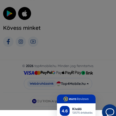
Kövess minket
©
2026
top4mobile.hu. Minden jog fenntartva.
Top4Mobile.hu
Webáruházaink
AI powered by
Eurion
Kiváló
4.6
13575 értékelés