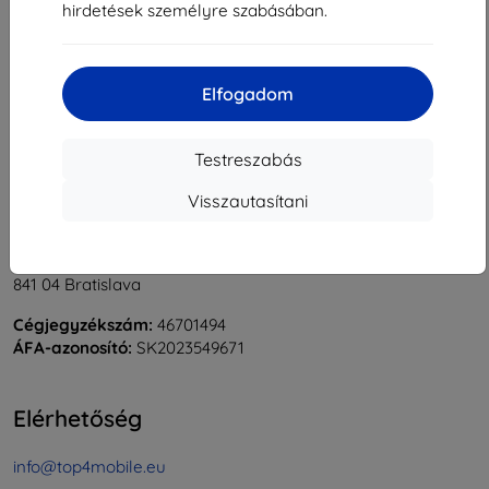
hirdetések személyre szabásában.
1
-
5
Összes találat
5
.
«
1
»
Elfogadom
Testreszabás
Visszautasítani
Shield-Sk s.r.o.
Rudolf Mocka utca 3750/2A
841 04 Bratislava
Cégjegyzékszám:
46701494
ÁFA-azonosító:
SK2023549671
Elérhetőség
info@top4mobile.eu