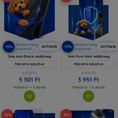
Kedvezmény
Kedvezmény
-10%
-10%
EXTRA10
EXTRA10
kuponnal
kuponnal
3mk Anti-Shock védőüveg
3mk Pure Matt védőüveg
Méretre készítve
Méretre készítve
5 890 Ft
4 390 Ft
5 301 Ft
3 951 Ft
Raktáron > 5 darab
Raktáron > 5 darab
-10%
-10%