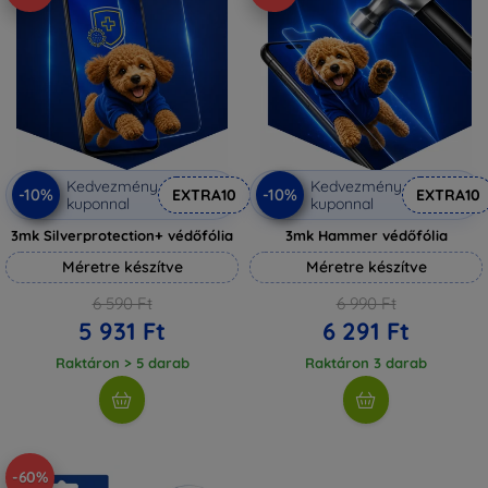
Kedvezmény
Kedvezmény
-10%
-10%
EXTRA10
EXTRA10
kuponnal
kuponnal
3mk Silverprotection+ védőfólia
3mk Hammer védőfólia
Méretre készítve
Méretre készítve
6 590 Ft
6 990 Ft
5 931 Ft
6 291 Ft
Raktáron > 5 darab
Raktáron 3 darab
-60%