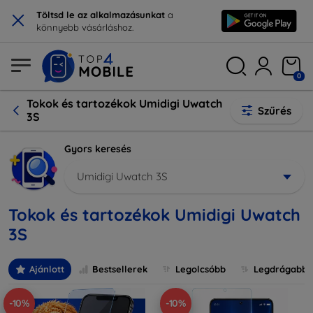
×
Töltsd le az alkalmazásunkat
a
könnyebb vásárláshoz.
0
Tokok és tartozékok Umidigi Uwatch
Szűrés
3S
Gyors keresés
Umidigi Uwatch 3S
Tokok és tartozékok Umidigi Uwatch
3S
Ajánlott
Bestsellerek
Legolcsóbb
Legdrágabb
-10%
-10%