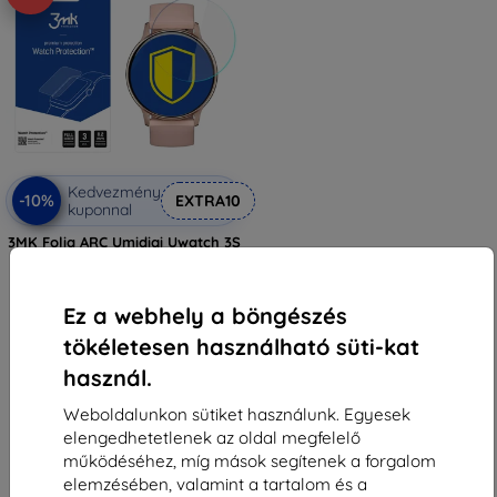
Kedvezmény
-10%
EXTRA10
kuponnal
3MK Folia ARC Umidigi Uwatch 3S
Watch teljes kijelzős védőfólia
4 490 Ft
1 791 Ft
Ez a webhely a böngészés
Raktáron 2 darab
tökéletesen használható süti-kat
használ.
Weboldalunkon sütiket használunk. Egyesek
elengedhetetlenek az oldal megfelelő
működéséhez, míg mások segítenek a forgalom
elemzésében, valamint a tartalom és a