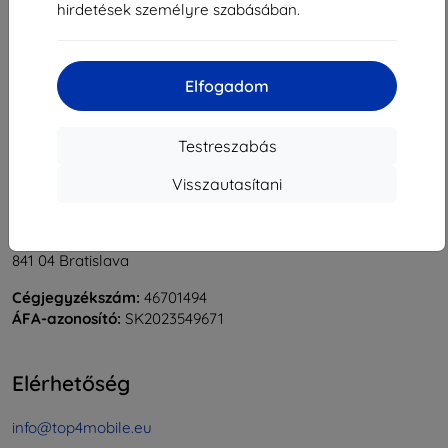
hirdetések személyre szabásában.
1
-
6
Összes találat
6
.
«
1
»
Elfogadom
Testreszabás
Visszautasítani
Shield-Sk s.r.o.
Rudolf Mocka utca 3750/2A
841 04 Bratislava
Cégjegyzékszám:
46701494
ÁFA-azonosító:
SK2023549671
Elérhetőség
info@top4mobile.eu