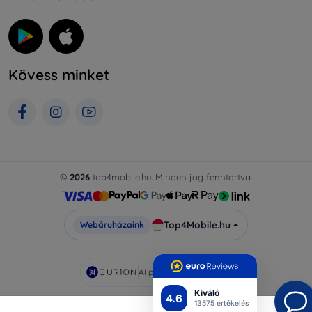
Kövess minket
©
2026
top4mobile.hu. Minden jog fenntartva.
Top4Mobile.hu
Webáruházaink
AI powered by
Eurion
Kiváló
4.6
13575 értékelés