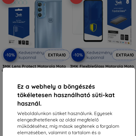
Kedvezmény
Kedvezmény
-10%
-10%
EXTRA10
EXTRA10
kuponnal
kuponnal
3MK Lens Protect Motorola Moto
3MK FlexibleGlass Motorola Moto
G71 5G kameralencse-védelem, 4
G71 5G hibrid üveg
db
4 090 Ft
3 290 Ft
1 881 Ft
Ez a webhely a böngészés
2 961 Ft
Utolsó darab raktáron
tökéletesen használható süti-kat
Raktáron > 5 darab
használ.
Weboldalunkon sütiket használunk. Egyesek
elengedhetetlenek az oldal megfelelő
működéséhez, míg mások segítenek a forgalom
elemzésében, valamint a tartalom és a