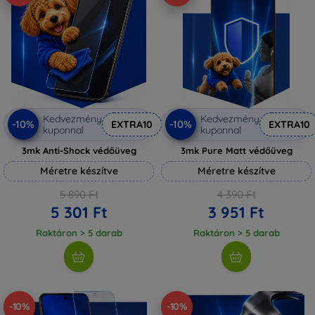
Kedvezmény
Kedvezmény
-10%
-10%
EXTRA10
EXTRA10
kuponnal
kuponnal
3mk Anti-Shock védőüveg
3mk Pure Matt védőüveg
Méretre készítve
Méretre készítve
5 890 Ft
4 390 Ft
5 301 Ft
3 951 Ft
Raktáron > 5 darab
Raktáron > 5 darab
-10%
-10%