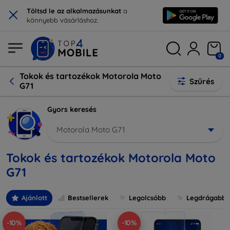
×
Töltsd le az alkalmazásunkat
a
könnyebb vásárláshoz.
0
Tokok és tartozékok Motorola Moto
Szűrés
G71
Gyors keresés
Motorola Moto G71
Tokok és tartozékok Motorola Moto
G71
Ajánlott
Bestsellerek
Legolcsóbb
Legdrágabb
-10%
-10%