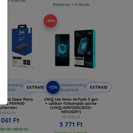
ron > 5 darab
Raktáron > 5 darab
-64%
Kedvezmény
Kedvezmény
-10%
EXTRA10
EXTRA10
uponnal
kuponnal
 fólia Oppo Reno
UNIQ tok Nexo AirPods 3 gen
o+ 5G PENM00
+ szilikon fülkampók szürke
ullscreen
(UNIQ-AIRPODS(2021)-
NEXOGRY)
3 690 Ft
10 590 Ft
 061 Ft
3 771 Ft
 darab raktáron
Raktáron 2 darab