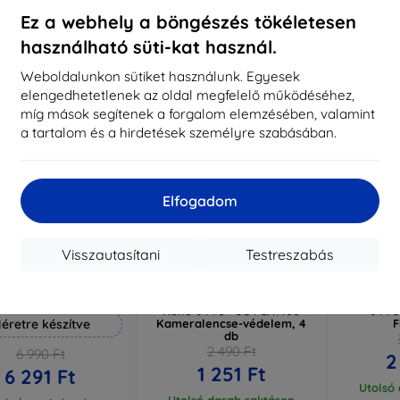
aktáron 3 darab
Raktáron > 5 darab
Raktá
Ez a webhely a böngészés tökéletesen
használható süti-kat használ.
-50%
-44%
Weboldalunkon sütiket használunk. Egyesek
elengedhetetlenek az oldal megfelelő működéséhez,
míg mások segítenek a forgalom elemzésében, valamint
a tartalom és a hirdetések személyre szabásában.
Elfogadom
Visszautasítani
Testreszabás
Kedvezmény
Kedvezmény
%
-10%
-10%
EXTRA10
EXTRA10
kuponnal
kuponnal
k
 Hammer védőfólia
3MK Lens Protect Oppo
3MK ARC+
Reno 6 Pro+ 5G PENM00
6 Pr
éretre készítve
Kameralencse-védelem, 4
F
db
2 490 Ft
6 990 Ft
2
1 251 Ft
6 291 Ft
Utolsó
Utolsó darab raktáron