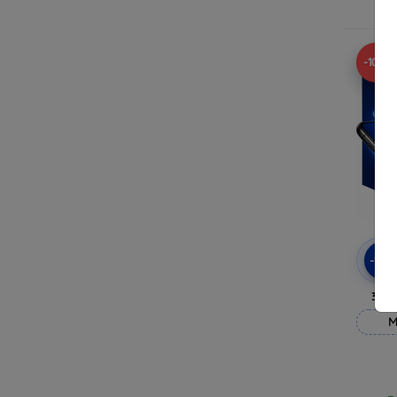
R
-10%
-10
3mk
M