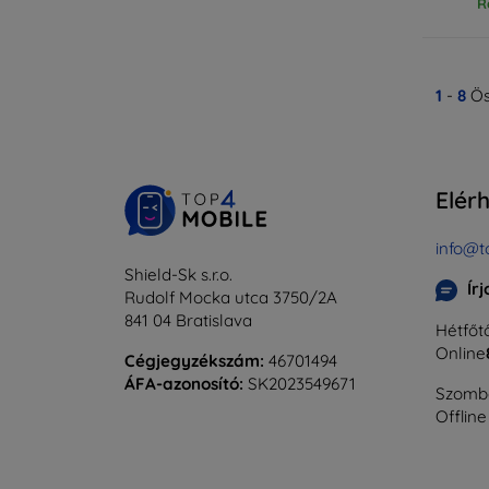
R
1
-
8
Ös
Elér
info@t
Shield-Sk s.r.o.
Ír
Rudolf Mocka utca 3750/2A
841 04 Bratislava
Hétfőtő
Online
Cégjegyzékszám:
46701494
ÁFA-azonosító:
SK2023549671
Szomba
Offline