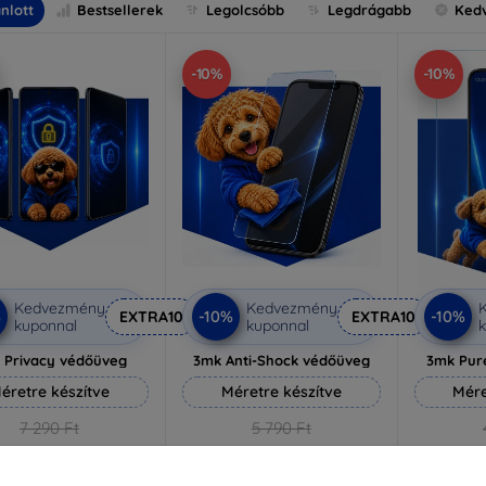
nlott
Bestsellerek
Legolcsóbb
Legdrágabb
Ked
-10%
-10%
Kedvezmény
Kedvezmény
%
-10%
-10%
EXTRA10
EXTRA10
kuponnal
kuponnal
k
 Privacy védőüveg
3mk Anti-Shock védőüveg
3mk Pur
éretre készítve
Méretre készítve
Mére
7 290 Ft
5 790 Ft
6 561 Ft
5 211 Ft
3