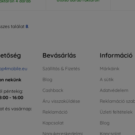
aktáron 4 darab
szes találat
8
.
hetőség
Bevásárlás
Információ
op4mobile.eu
Szállítás & Fizetés
Márkáink
Blog
A sütik
jon nekünk
Cashback
Adatvédelem
l péntekig:
8:00 - 16:00
Áru visszaküldése
Reklamáció szab
t és vasárnap:
Reklamáció
Üzleti feltételek
Kapcsolat
Blog
Nagykereskedelmi
Kapcsolat