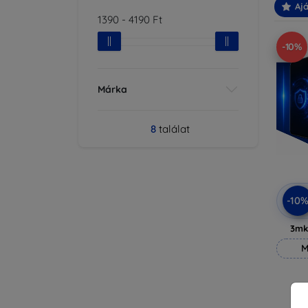
Ajá
1390
-
4190
Ft
-10%
Márka
8
találat
-10
3mk
M