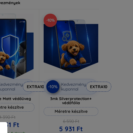
vezmények
-10%
Kedvezmény
Kedvezmény
-10%
EXTRA10
EXTRA10
uponnal
kuponnal
e Matt védőüveg
3mk Silverprotection+
védőfólia
tre készítve
Méretre készítve
4 390 Ft
6 590 Ft
 951 Ft
5 931 Ft