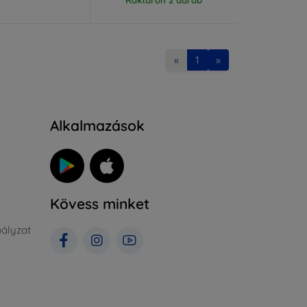
«
1
»
Alkalmazások
Kövess minket
ályzat