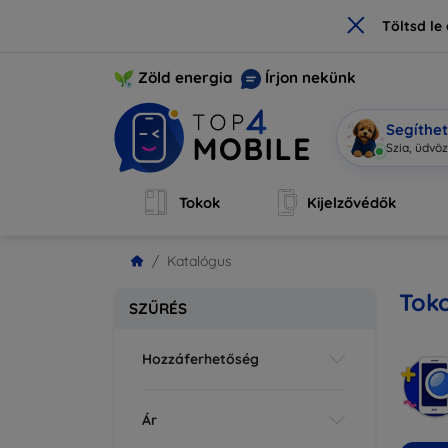
×
Töltsd l
Zöld energia
Írjon nekünk
Segíthe
Sz
|
Tokok
Kijelzővédők
Katalógus
Tok
SZŰRÉS
Hozzáferhetőség
Ár