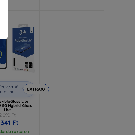
Kedvezmény
EXTRA10
uponnal
xibleGlass Lite
 5G Hybrid Glass
Lite
2 890 Ft
 341 Ft
 darab raktáron