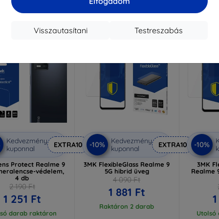
Elfogadom
aktáron 4 darab
Visszautasítani
Testreszabás
-54%
-54%
Kedvezmény
Kedvezmény
%
-10%
-10%
EXTRA10
EXTRA10
kuponnal
kuponnal
k
ns Protect Realme 9
3MK FlexibleGlass Realme 9
3MK Fle
meralencse-védelem,
5G hibrid üveg
Realme 9
4 db
4 090 Ft
2 190 Ft
1 881 Ft
1 251 Ft
1
Raktáron 2 darab
lsó darab raktáron
Utolsó