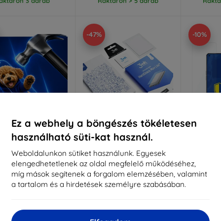
aktáron 3 darab
Raktáron > 5 darab
Raktá
-47%
-10%
Ez a webhely a böngészés tökéletesen
használható süti-kat használ.
Kedvezmény
Kedvezmény
%
-10%
-10%
EXTRA10
EXTRA10
kuponnal
kuponnal
k
Weboldalunkon sütiket használunk. Egyesek
elengedhetetlenek az oldal megfelelő működéséhez,
 Hammer védőfólia
3MK HG Max Lite Realme 9
3MK Flexi
5G fekete
4G 
míg mások segítenek a forgalom elemzésében, valamint
éretre készítve
3 690 Ft
a tartalom és a hirdetések személyre szabásában.
1 971 Ft
3
6 990 Ft
6 291 Ft
Utolsó darab raktáron
Raktá