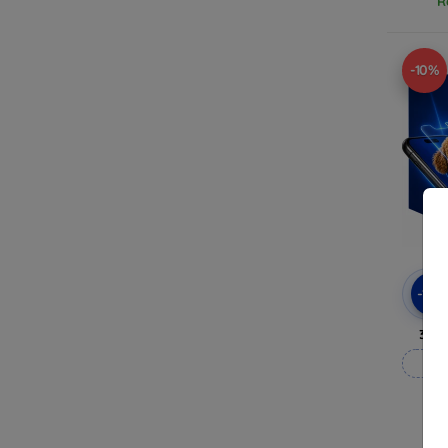
R
-10%
-10
3mk
M