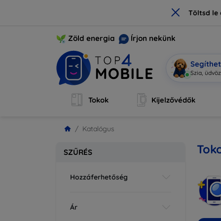
×
Töltsd l
Zöld energia
Írjon nekünk
Segíthe
M
|
Tokok
Kijelzővédők
Katalógus
Tok
SZŰRÉS
Hozzáferhetőség
Ár