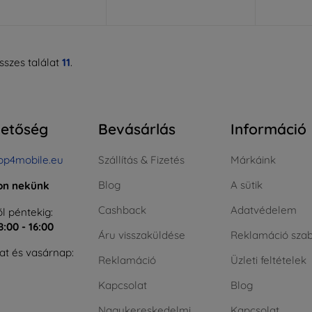
szes találat
11
.
hetőség
Bevásárlás
Információ
op4mobile.eu
Szállítás & Fizetés
Márkáink
Blog
A sütik
jon nekünk
Cashback
Adatvédelem
l péntekig:
8:00 - 16:00
Áru visszaküldése
Reklamáció szab
t és vasárnap:
Reklamáció
Üzleti feltételek
Kapcsolat
Blog
Nagykereskedelmi
Kapcsolat