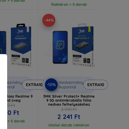
ron > 5 darab
Raktáron > 5 darab
-44%
Kedvezmény
Kedvezmény
-10%
EXTRA10
EXTRA10
uponnal
kuponnal
bleGlass Realme 9
3MK Silver Protect+ Realme
hibrid üveg
9 5G antimikrobiális fólia
nedves felhelyezéshez
3 590 Ft
3 990 Ft
 230 Ft
2 241 Ft
ron > 5 darab
Utolsó darab raktáron