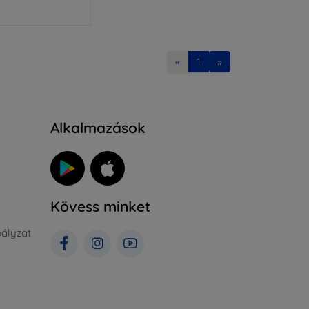
«
1
»
Alkalmazások
Kövess minket
ályzat