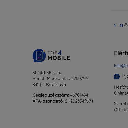
1
-
11
Ös
Elér
info@t
Shield-Sk s.r.o.
Ír
Rudolf Mocka utca 3750/2A
841 04 Bratislava
Hétfőtő
Online
Cégjegyzékszám:
46701494
ÁFA-azonosító:
SK2023549671
Szomba
Offline