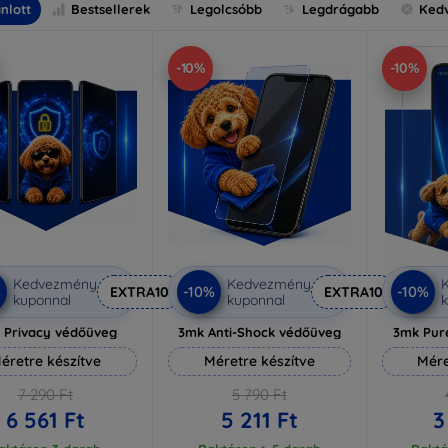
nlott
Bestsellerek
Legolcsóbb
Legdrágabb
Ked
-10%
-10%
Kedvezmény
Kedvezmény
%
-10%
-10%
EXTRA10
EXTRA10
kuponnal
kuponnal
k
 Privacy védőüveg
3mk Anti-Shock védőüveg
3mk Pur
éretre készítve
Méretre készítve
Mére
7 290 Ft
5 790 Ft
6 561 Ft
5 211 Ft
3