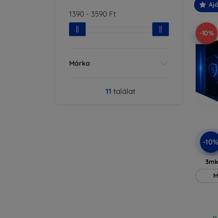
Ajá
1390
-
3590
Ft
-10%
Márka
11
találat
-10
3mk
M