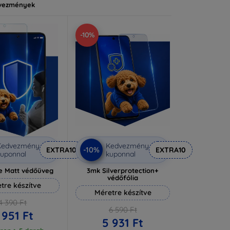
vezmények
-10%
Kedvezmény
Kedvezmény
-10%
EXTRA10
EXTRA10
uponnal
kuponnal
e Matt védőüveg
3mk Silverprotection+
védőfólia
tre készítve
Méretre készítve
4 390 Ft
6 590 Ft
 951 Ft
5 931 Ft