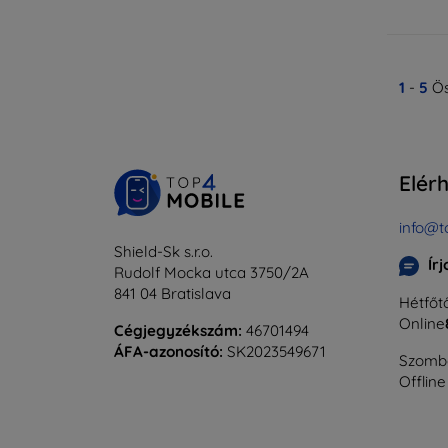
1
-
5
Ös
Elér
info@t
Shield-Sk s.r.o.
Ír
Rudolf Mocka utca 3750/2A
841 04 Bratislava
Hétfőtő
Online
Cégjegyzékszám:
46701494
ÁFA-azonosító:
SK2023549671
Szomba
Offline