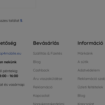
szes találat
5
.
hetőség
Bevásárlás
Információ
op4mobile.eu
Szállítás & Fizetés
Márkáink
Blog
A sütik
jon nekünk
Cashback
Adatvédelem
l péntekig:
8:00 - 16:00
Áru visszaküldése
Reklamáció szab
t és vasárnap:
Reklamáció
Üzleti feltételek
Kapcsolat
Blog
Nagykereskedelmi
Kapcsolat