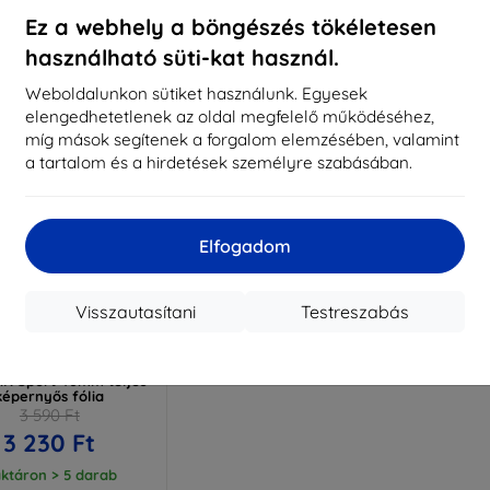
ktáron > 5 darab
Raktáron > 5 darab
Raktá
Ez a webhely a böngészés tökéletesen
használható süti-kat használ.
Weboldalunkon sütiket használunk. Egyesek
elengedhetetlenek az oldal megfelelő működéséhez,
míg mások segítenek a forgalom elemzésében, valamint
a tartalom és a hirdetések személyre szabásában.
Elfogadom
Visszautasítani
Testreszabás
Kedvezmény
%
EXTRA10
kuponnal
Folia ARC Withings
HR Sport 40mm teljes
képernyős fólia
3 590 Ft
3 230 Ft
ktáron > 5 darab