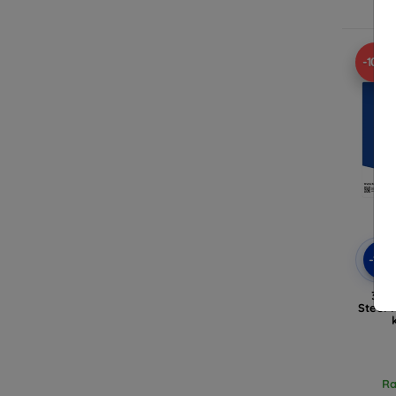
Ra
-10%
-10
3MK 
Steel 
Ra