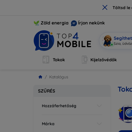
×
Töltsd l
Zöld energia
Írjon nekünk
Segíthe
Mo
|
Tokok
Kijelzővédők
Katalógus
Tok
SZŰRÉS
Hozzáferhetőség
Márka