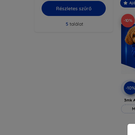
Ajá
Részletes szűrő
-10%
5
találat
-10
3mk A
M