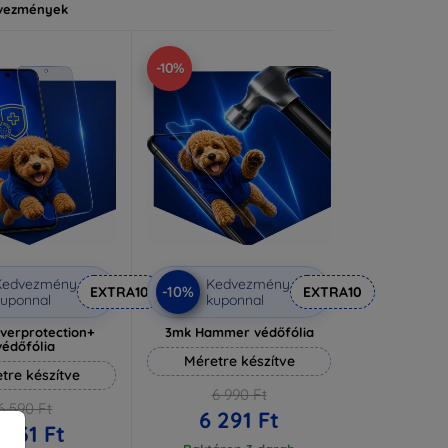
vezmények
-10%
Kedvezmény
Kedvezmény
-10%
EXTRA10
EXTRA10
uponnal
kuponnal
lverprotection+
3mk Hammer védőfólia
védőfólia
Méretre készítve
tre készítve
6 990 Ft
6 590 Ft
6 291 Ft
 931 Ft