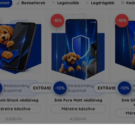
nlott
Bestsellerek
Legolcsóbb
Legdrágabb
Ked
-10%
-10%
Kedvezmény
Kedvezmény
%
-10%
-10%
EXTRA10
EXTRA10
kuponnal
kuponnal
k
nti-Shock védőüveg
3mk Pure Matt védőüveg
3mk Si
éretre készítve
Méretre készítve
Mére
5 890 Ft
4 390 Ft
5 301 Ft
3 951 Ft
5