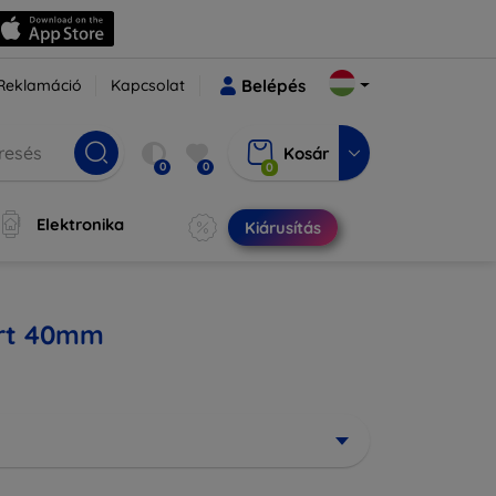
Reklamáció
Kapcsolat
Belépés
Kosár
0
0
0
Elektronika
Kiárusítás
ort 40mm