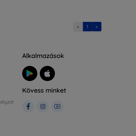
«
1
»
Alkalmazások
Kövess minket
ályzat