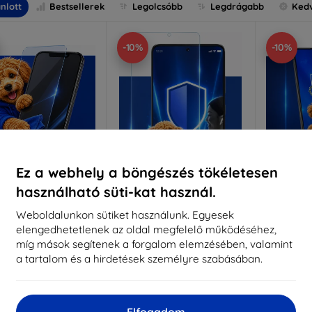
nlott
Bestsellerek
Legolcsóbb
Legdrágabb
Ked
-10%
-10%
Ez a webhely a böngészés tökéletesen
használható süti-kat használ.
Kedvezmény
Kedvezmény
%
-10%
-10%
EXTRA10
EXTRA10
kuponnal
kuponnal
k
Weboldalunkon sütiket használunk. Egyesek
elengedhetetlenek az oldal megfelelő működéséhez,
nti-Shock védőüveg
3mk Pure Matt védőüveg
3mk Si
míg mások segítenek a forgalom elemzésében, valamint
éretre készítve
Méretre készítve
a tartalom és a hirdetések személyre szabásában.
Mére
5 890 Ft
4 390 Ft
5 301 Ft
3 951 Ft
5
Elfogadom