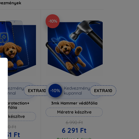
vezmények
-10%
Kedvezmény
Kedvezmény
-10%
EXTRA10
EXTRA10
uponnal
kuponnal
lverprotection+
3mk Hammer védőfólia
védőfólia
Méretre készítve
tre készítve
6 990 Ft
6 590 Ft
6 291 Ft
 931 Ft