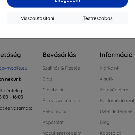
ktáron > 5 darab
Raktáron > 5 darab
Raktá
Visszautasítani
Testreszabás
szes találat
4
.
hetőség
Bevásárlás
Információ
op4mobile.eu
Szállítás & Fizetés
Márkáink
Blog
A sütik
jon nekünk
Cashback
Adatvédelem
l péntekig:
8:00 - 16:00
Áru visszaküldése
Reklamáció szab
t és vasárnap:
Reklamáció
Üzleti feltételek
Kapcsolat
Blog
Nagykereskedelmi
Kapcsolat