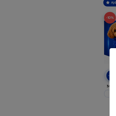
Ajá
-10%
-10
3mk A
M