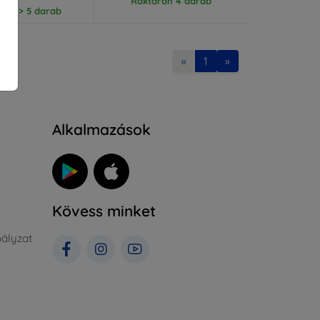
Raktáron 4 darab
ron > 5 darab
«
1
»
Alkalmazások
Kövess minket
ályzat