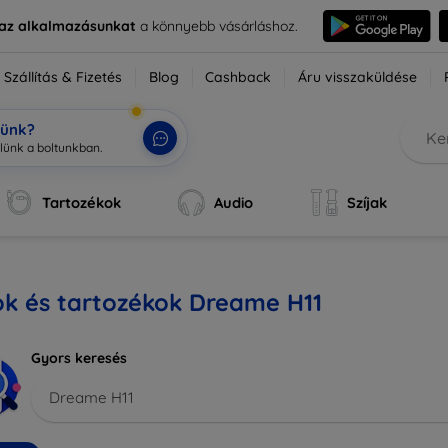
e az alkalmazásunkat
a könnyebb vásárláshoz.
Szállítás & Fizetés
Blog
Cashback
Áru visszaküldése
tünk?
Tartozékok
Audio
Szíjak
ok és tartozékok Dreame H11
Gyors keresés
Dreame H11