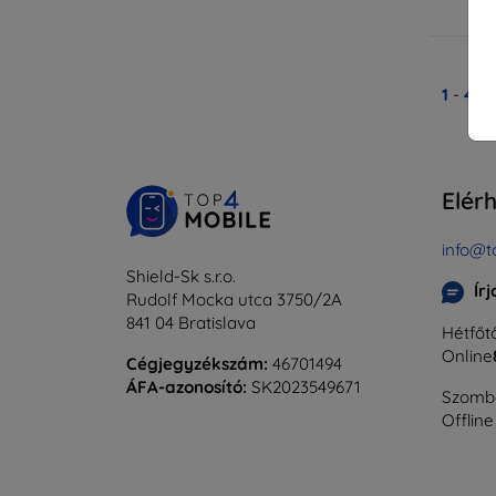
Ra
1
-
4
Ös
Elér
info@t
Shield-Sk s.r.o.
Ír
Rudolf Mocka utca 3750/2A
841 04 Bratislava
Hétfőtő
Online
Cégjegyzékszám:
46701494
ÁFA-azonosító:
SK2023549671
Szomba
Offline