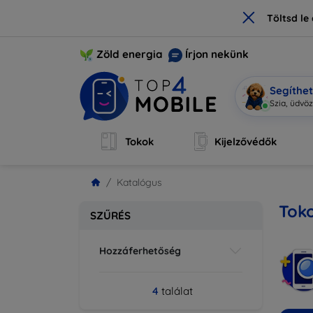
×
Töltsd l
Zöld energia
Írjon nekünk
Segíthe
Szia,
|
Tokok
Kijelzővédők
Katalógus
Tok
SZŰRÉS
Hozzáferhetőség
4
találat