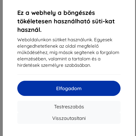
«
1
»
Ez a webhely a böngészés
tökéletesen használható süti-kat
használ.
Weboldalunkon sütiket használunk. Egyesek
elengedhetetlenek az oldal megfelelő
működéséhez, míg mások segítenek a forgalom
Shield-Sk s.r.o.
elemzésében, valamint a tartalom és a
Rudolf Mocka utca 3750/2A
hirdetések személyre szabásában.
841 04 Bratislava
Cégjegyzékszám:
46701494
ÁFA-azonosító:
SK2023549671
Elfogadom
Elérhetőség
Testreszabás
Visszautasítani
info@top4mobile.eu
Írjon nekünk