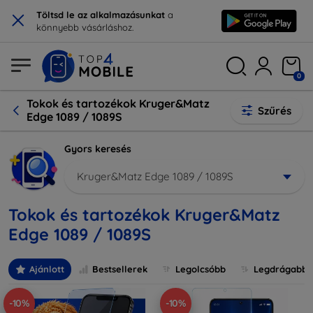
×
Töltsd le az alkalmazásunkat
a
könnyebb vásárláshoz.
0
Tokok és tartozékok Kruger&Matz
Szűrés
Edge 1089 / 1089S
Gyors keresés
Kruger&Matz Edge 1089 / 1089S
Tokok és tartozékok Kruger&Matz
Edge 1089 / 1089S
Ajánlott
Bestsellerek
Legolcsóbb
Legdrágabb
-10%
-10%