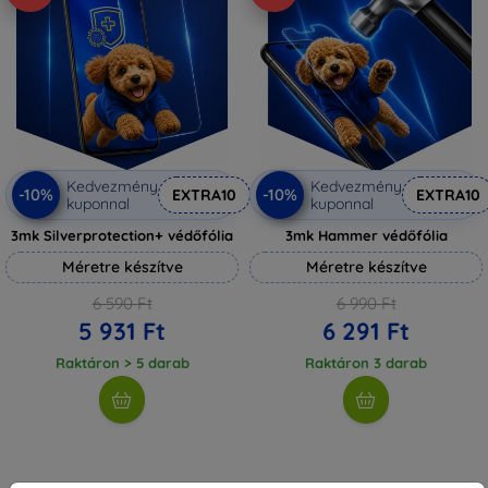
Kedvezmény
Kedvezmény
-10%
-10%
EXTRA10
EXTRA10
kuponnal
kuponnal
3mk Silverprotection+ védőfólia
3mk Hammer védőfólia
Méretre készítve
Méretre készítve
6 590 Ft
6 990 Ft
5 931 Ft
6 291 Ft
Raktáron > 5 darab
Raktáron 3 darab