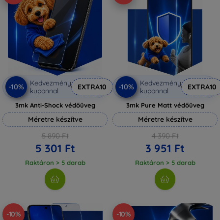
Kedvezmény
Kedvezmény
-10%
-10%
EXTRA10
EXTRA10
kuponnal
kuponnal
3mk Anti-Shock védőüveg
3mk Pure Matt védőüveg
Méretre készítve
Méretre készítve
5 890 Ft
4 390 Ft
5 301 Ft
3 951 Ft
Raktáron > 5 darab
Raktáron > 5 darab
-10%
-10%