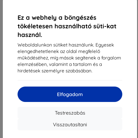
1
-
4
Összes találat
4
.
«
1
»
Ez a webhely a böngészés
tökéletesen használható süti-kat
használ.
Weboldalunkon sütiket használunk. Egyesek
elengedhetetlenek az oldal megfelelő
működéséhez, míg mások segítenek a forgalom
elemzésében, valamint a tartalom és a
Shield-Sk s.r.o.
hirdetések személyre szabásában.
Rudolf Mocka utca 3750/2A
841 04 Bratislava
Cégjegyzékszám:
46701494
Elfogadom
ÁFA-azonosító:
SK2023549671
Testreszabás
Elérhetőség
Visszautasítani
info@top4mobile.eu