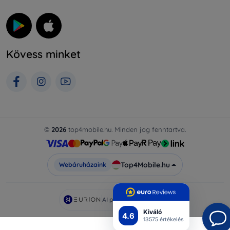
Kövess minket
©
2026
top4mobile.hu. Minden jog fenntartva.
Top4Mobile.hu
Webáruházaink
AI powered by
Eurion
Kiváló
4.6
13575 értékelés