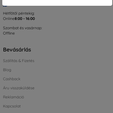
Írjon nekünk
Hétfőtől péntekig:
Online
8:00 - 16:00
Szombat és vasárnap:
Offline
Bevásárlás
Szállítás & Fizetés
Blog
Cashback
Áru visszaküldése
Reklamáció
Kapcsolat